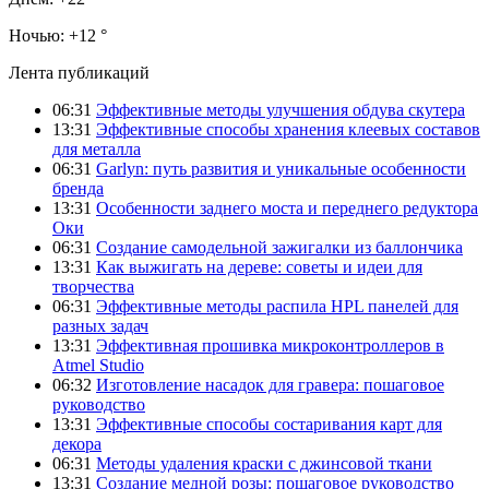
Ночью:
+12 °
Лента публикаций
06:31
Эффективные методы улучшения обдува скутера
13:31
Эффективные способы хранения клеевых составов
для металла
06:31
Garlyn: путь развития и уникальные особенности
бренда
13:31
Особенности заднего моста и переднего редуктора
Оки
06:31
Создание самодельной зажигалки из баллончика
13:31
Как выжигать на дереве: советы и идеи для
творчества
06:31
Эффективные методы распила HPL панелей для
разных задач
13:31
Эффективная прошивка микроконтроллеров в
Atmel Studio
06:32
Изготовление насадок для гравера: пошаговое
руководство
13:31
Эффективные способы состаривания карт для
декора
06:31
Методы удаления краски с джинсовой ткани
13:31
Создание медной розы: пошаговое руководство