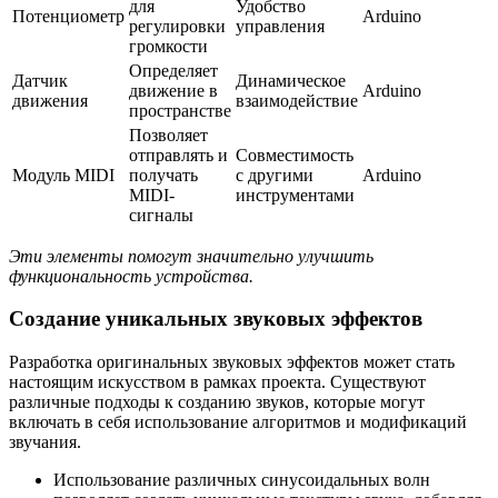
для
Удобство
Потенциометр
Arduino
регулировки
управления
громкости
Определяет
Датчик
Динамическое
движение в
Arduino
движения
взаимодействие
пространстве
Позволяет
отправлять и
Совместимость
Модуль MIDI
получать
с другими
Arduino
MIDI-
инструментами
сигналы
Эти элементы помогут значительно улучшить
функциональность устройства.
Создание уникальных звуковых эффектов
Разработка оригинальных звуковых эффектов может стать
настоящим искусством в рамках проекта. Существуют
различные подходы к созданию звуков, которые могут
включать в себя использование алгоритмов и модификаций
звучания.
Использование различных синусоидальных волн