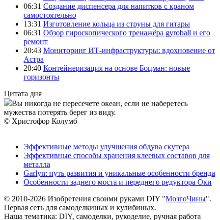
06:31
Создание диспенсера для напитков с краном
самостоятельно
13:31
Изготовление кольца из струны для гитары
06:31
Обзор гироскопического тренажёра gyroball и его
ремонт
20:43
Мониторинг ИТ-инфраструктуры: вдохновение от
Астра
20:40
Контейнеризация на основе Боцман: новые
горизонты
Цитата дня
Вы никогда не пересечете океан, если не наберетесь
мужества потерять берег из виду.
© Христофор Колумб
Эффективные методы улучшения обдува скутера
Эффективные способы хранения клеевых составов для
металла
Garlyn: путь развития и уникальные особенности бренда
Особенности заднего моста и переднего редуктора Оки
© 2010-2026 Изобретения своими руками DIY "
МозгоЧины
".
Первая сеть для самоделкиных и кулибиных.
Наша тематика: DIY, самоделки, рукоделие, ручная работа