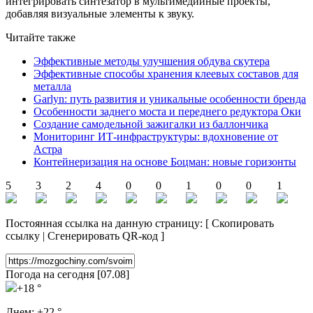
интегрировать синтезатор в мультимедийные проекты,
добавляя визуальные элементы к звуку.
Читайте также
Эффективные методы улучшения обдува скутера
Эффективные способы хранения клеевых составов для
металла
Garlyn: путь развития и уникальные особенности бренда
Особенности заднего моста и переднего редуктора Оки
Создание самодельной зажигалки из баллончика
Мониторинг ИТ-инфраструктуры: вдохновение от
Астра
Контейнеризация на основе Боцман: новые горизонты
5
3
2
4
0
0
1
0
0
1
Постоянная ссылка на данную страницу:
[
Скопировать
ссылку
|
Сгенерировать QR-код
]
Погода на сегодня [07.08]
+18 °
Днем:
+22 °