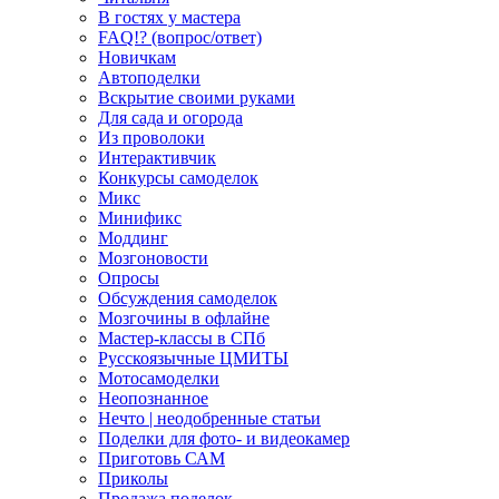
В гостях у мастера
FAQ!? (вопрос/ответ)
Новичкам
Автоподелки
Вскрытие своими руками
Для сада и огорода
Из проволоки
Интерактивчик
Конкурсы самоделок
Микс
Минификс
Моддинг
Мозгоновости
Опросы
Обсуждения самоделок
Мозгочины в офлайне
Мастер-классы в СПб
Русскоязычные ЦМИТЫ
Мотосамоделки
Неопознанное
Нечто | неодобренные статьи
Поделки для фото- и видеокамер
Приготовь САМ
Приколы
Продажа поделок