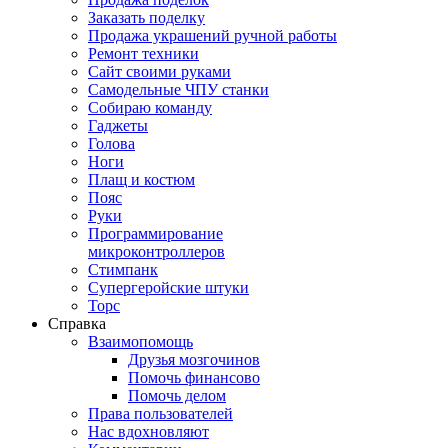
Заказать поделку
Продажа украшений ручной работы
Ремонт техники
Сайт своими руками
Самодельные ЧПУ станки
Собираю команду
Гаджеты
Голова
Ноги
Плащ и костюм
Пояс
Руки
Программирование
микроконтроллеров
Стимпанк
Супергеройские штуки
Торс
Справка
Взаимопомощь
Друзья мозгочинов
Помочь финансово
Помочь делом
Права пользователей
Нас вдохновляют