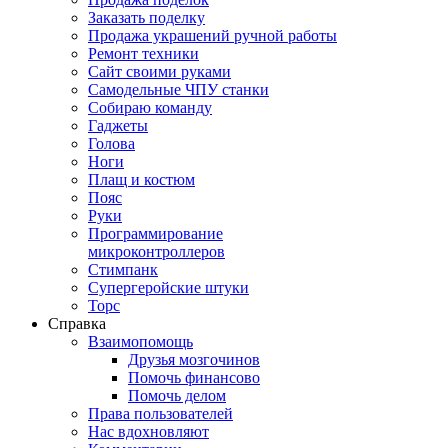
Заказать поделку
Продажа украшений ручной работы
Ремонт техники
Сайт своими руками
Самодельные ЧПУ станки
Собираю команду
Гаджеты
Голова
Ноги
Плащ и костюм
Пояс
Руки
Программирование
микроконтроллеров
Стимпанк
Супергеройские штуки
Торс
Справка
Взаимопомощь
Друзья мозгочинов
Помочь финансово
Помочь делом
Права пользователей
Нас вдохновляют