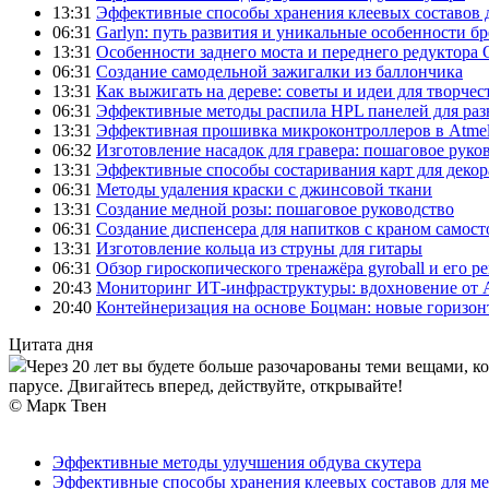
13:31
Эффективные способы хранения клеевых составов 
06:31
Garlyn: путь развития и уникальные особенности б
13:31
Особенности заднего моста и переднего редуктора
06:31
Создание самодельной зажигалки из баллончика
13:31
Как выжигать на дереве: советы и идеи для творчес
06:31
Эффективные методы распила HPL панелей для раз
13:31
Эффективная прошивка микроконтроллеров в Atmel
06:32
Изготовление насадок для гравера: пошаговое руко
13:31
Эффективные способы состаривания карт для декор
06:31
Методы удаления краски с джинсовой ткани
13:31
Создание медной розы: пошаговое руководство
06:31
Создание диспенсера для напитков с краном самост
13:31
Изготовление кольца из струны для гитары
06:31
Обзор гироскопического тренажёра gyroball и его р
20:43
Мониторинг ИТ-инфраструктуры: вдохновение от 
20:40
Контейнеризация на основе Боцман: новые горизо
Цитата дня
Через 20 лет вы будете больше разочарованы теми вещами, к
парусе. Двигайтесь вперед, действуйте, открывайте!
© Марк Твен
Эффективные методы улучшения обдува скутера
Эффективные способы хранения клеевых составов для ме