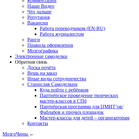
Комментарии
Наши Видео
Что дальше
Репутация
Вакансии
Работа переводчиком (EN-RU)
Работа журналистом
Ранги
Правила оформления
Мозгографика
Электронные самоделки
Обратная связь
Доска почёта
Вещь на заказ
Иные виды сотрудничества
Станислав Самоделкин
Куда пойти с ребёнком
Партнёрское проведение творческих
мастер-классов в СПб
Партнёрская программа для ЦМИТ’ов/
Фаблабов и прочих площадок
Мастер-классы для детей – организаторам
Контакты
МозгоЧины
←