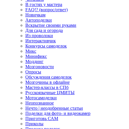
В гостях у мастера
FAQ!? (вопрос/ответ)
Новичкам
Автоподелки
Вскрытие своими руками
Для сада и огорода
Из проволоки
Интерактивчик
Конкурсы самоделок
Микс
Минификс
Моддинг
Мозгоновости
Опросы
Обсуждения самоделок
Мозгочины в офлайне
Мастер-классы в СПб
Русскоязычные ЦМИТЫ
Мотосамоделки
Неопознанное
Нечто | неодобренные статьи
Поделки для фото- и видеокамер
Приготовь САМ
Приколы
Продажа поделок