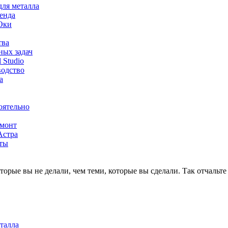
для металла
ренда
 Оки
тва
ных задач
 Studio
водство
а
оятельно
емонт
Астра
нты
оторые вы не делали, чем теми, которые вы сделали. Так отчальт
талла