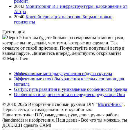
ремонт
20:43
Мониторинг ИТ-инфраструктуры: вдохновение от
Астра
20:40
Контейнеризация на основе Боцман: новые
горизонты
Цитата дня
Через 20 лет вы будете больше разочарованы теми вещами,
которые вы не делали, чем теми, которые вы сделали. Так
отчальте от тихой пристани. Почувствуйте попутный ветер в
вашем парусе. Двигайтесь вперед, действуйте, открывайте!
© Марк Твен
Эффективные методы улучшения обдува скутера
Эффективные способы хранения клеевых составов для
металла
Garlyn: путь развития и уникальные особенности бренда
Особенности заднего моста и переднего редуктора Оки
© 2010-2026 Изобретения своими руками DIY "
МозгоЧины
".
Первая сеть для самоделкиных и кулибиных.
Наша тематика: DIY, самоделки, рукоделие, ручная работа
(handmade) и изобретения. Наш девиз - Всё что ты можешь, ты
ДОЛЖЕН сделать САМ!