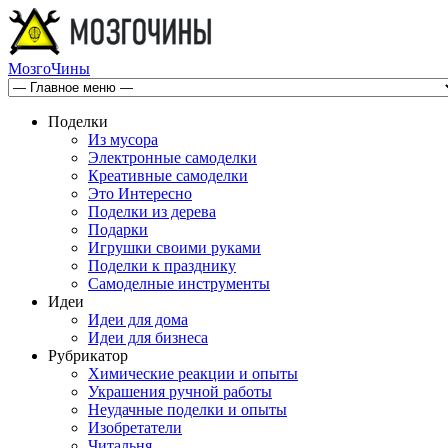
МозгоЧины
Поделки
Из мусора
Электронные самоделки
Креативные самоделки
Это Интересно
Поделки из дерева
Подарки
Игрушки своими руками
Поделки к празднику
Самоделные инструменты
Идеи
Идеи для дома
Идеи для бизнеса
Рубрикатор
Химические реакции и опыты
Украшения ручной работы
Неудачные поделки и опыты
Изобретатели
Читальня