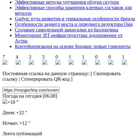
Эффективные методы улучшения обдува скутера
Эффективные способы хранения клеевых составов для
металла
Garlyn: путь развития и уникальные особенности бренда
Особенности заднего моста и переднего редуктора Оки
Создание самодельной зажигалки из баллончика
Мониторинг ИТ-инфраструктуры: вдохновение от
Астра
Контейнеризация на основе Боцман: новые горизонты
7
4
2
5
0
1
1
0
0
1
Постоянная ссылка на данную страницу:
[
Скопировать
ссылку
|
Сгенерировать QR-код
]
Погода на сегодня [06.08]
+18 °
Днем:
+22 °
Ночью:
+12 °
Лента публикаций