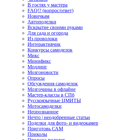
В гостях у мастера
FAQ!? (вопрос/ответ)
Новичкам
Автоподелки
Вскрытие своими руками
Для сада и огорода
Из проволоки
Интерактивчик
Конкурсы самоделок
Микс
Минификс
Моддинг
Мозгоновости
Опросы
Обсуждения самоделок
Мозгочины в офлайне
Мастер-классы в СПб
Русскоязычные ЦМИТЫ
Мотосамоделки
Неопознанное
Нечто | неодобренные статьи
Поделки для фото- и видеокамер
Приготовь САМ
Приколы
Продажа поделок