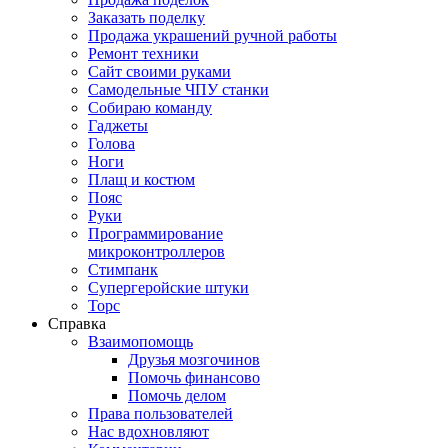
Заказать поделку
Продажа украшений ручной работы
Ремонт техники
Сайт своими руками
Самодельные ЧПУ станки
Собираю команду
Гаджеты
Голова
Ноги
Плащ и костюм
Пояс
Руки
Программирование
микроконтроллеров
Стимпанк
Супергеройские штуки
Торс
Справка
Взаимопомощь
Друзья мозгочинов
Помочь финансово
Помочь делом
Права пользователей
Нас вдохновляют