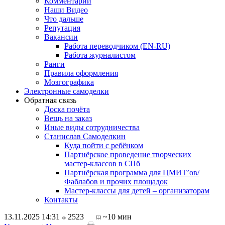
Комментарии
Наши Видео
Что дальше
Репутация
Вакансии
Работа переводчиком (EN-RU)
Работа журналистом
Ранги
Правила оформления
Мозгографика
Электронные самоделки
Обратная связь
Доска почёта
Вещь на заказ
Иные виды сотрудничества
Станислав Самоделкин
Куда пойти с ребёнком
Партнёрское проведение творческих
мастер-классов в СПб
Партнёрская программа для ЦМИТ’ов/
Фаблабов и прочих площадок
Мастер-классы для детей – организаторам
Контакты
13.11.2025 14:31
2523
~10 мин