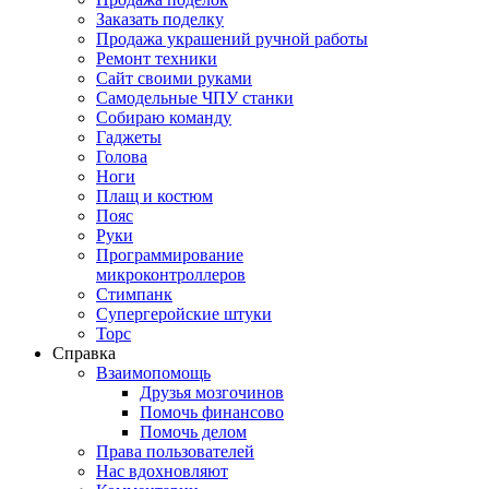
Заказать поделку
Продажа украшений ручной работы
Ремонт техники
Сайт своими руками
Самодельные ЧПУ станки
Собираю команду
Гаджеты
Голова
Ноги
Плащ и костюм
Пояс
Руки
Программирование
микроконтроллеров
Стимпанк
Супергеройские штуки
Торс
Справка
Взаимопомощь
Друзья мозгочинов
Помочь финансово
Помочь делом
Права пользователей
Нас вдохновляют