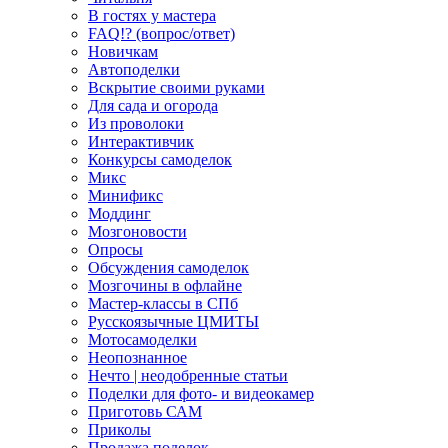
В гостях у мастера
FAQ!? (вопрос/ответ)
Новичкам
Автоподелки
Вскрытие своими руками
Для сада и огорода
Из проволоки
Интерактивчик
Конкурсы самоделок
Микс
Минификс
Моддинг
Мозгоновости
Опросы
Обсуждения самоделок
Мозгочины в офлайне
Мастер-классы в СПб
Русскоязычные ЦМИТЫ
Мотосамоделки
Неопознанное
Нечто | неодобренные статьи
Поделки для фото- и видеокамер
Приготовь САМ
Приколы
Продажа поделок