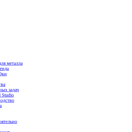
для металла
ренда
 Оки
тва
ных задач
 Studio
водство
а
оятельно