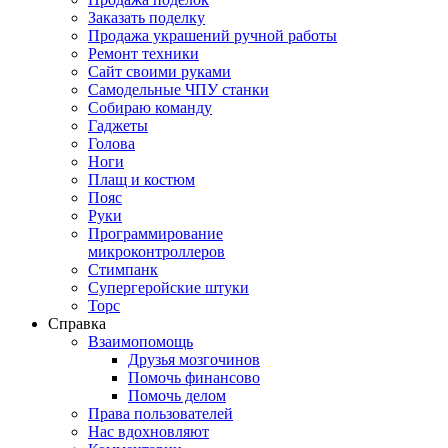
Заказать поделку
Продажа украшений ручной работы
Ремонт техники
Сайт своими руками
Самодельные ЧПУ станки
Собираю команду
Гаджеты
Голова
Ноги
Плащ и костюм
Пояс
Руки
Программирование
микроконтроллеров
Стимпанк
Супергеройские штуки
Торс
Справка
Взаимопомощь
Друзья мозгочинов
Помочь финансово
Помочь делом
Права пользователей
Нас вдохновляют