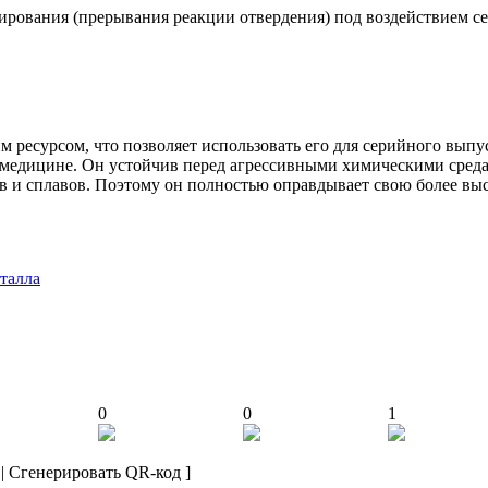
ирования (прерывания реакции отвердения) под воздействием с
м ресурсом, что позволяет использовать его для серийного вып
и медицине. Он устойчив перед агрессивными химическими сред
в и сплавов. Поэтому он полностью оправдывает свою более вы
талла
0
0
1
|
Сгенерировать QR-код
]