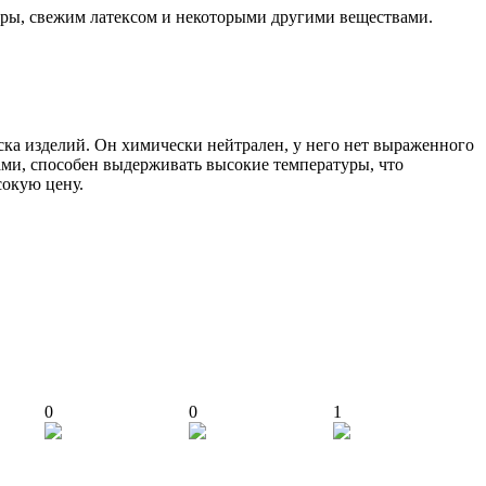
еры, свежим латексом и некоторыми другими веществами.
уска изделий. Он химически нейтрален, у него нет выраженного
ами, способен выдерживать высокие температуры, что
сокую цену.
0
0
1