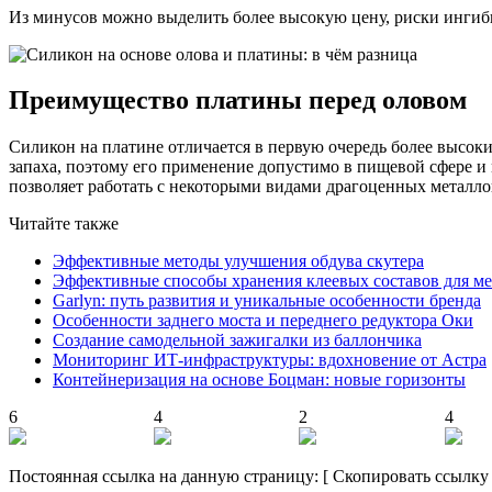
Из минусов можно выделить более высокую цену, риски ингиб
Преимущество платины перед оловом
Силикон на платине отличается в первую очередь более высоки
запаха, поэтому его применение допустимо в пищевой сфере 
позволяет работать с некоторыми видами драгоценных металло
Читайте также
Эффективные методы улучшения обдува скутера
Эффективные способы хранения клеевых составов для ме
Garlyn: путь развития и уникальные особенности бренда
Особенности заднего моста и переднего редуктора Оки
Создание самодельной зажигалки из баллончика
Мониторинг ИТ-инфраструктуры: вдохновение от Астра
Контейнеризация на основе Боцман: новые горизонты
6
4
2
4
Постоянная ссылка на данную страницу:
[
Скопировать ссылку