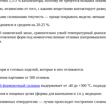
но 1,5-3 % катализатора, поэтому не требуется больших объёмо
, независимо от того, с какими веществами контактирует разв
ыми силиконами текучесть — проще покрывать модели, меньше в
ешевле в среднем на 20-25 %.
й химический запах, сравнительно узкий температурный диапазо
готовление форм под немногочисленные отливки (непромышленно
а.
орм и готовых изделий, которые в них отливаются.
ния партиями от 500 отливок.
й формовочный силикон
выдерживает от -40 до +300 °C, подход
ния в пищевых целях (формы для выпекания и т.п.), медицине.
 оловянных отвердителях — лучше происходит построение слож