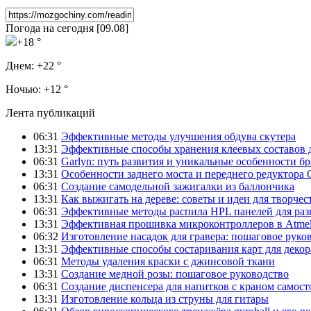
Погода на сегодня [09.08]
+18 °
Днем:
+22 °
Ночью:
+12 °
Лента публикаций
06:31
Эффективные методы улучшения обдува скутера
13:31
Эффективные способы хранения клеевых составов 
06:31
Garlyn: путь развития и уникальные особенности б
13:31
Особенности заднего моста и переднего редуктора
06:31
Создание самодельной зажигалки из баллончика
13:31
Как выжигать на дереве: советы и идеи для творчес
06:31
Эффективные методы распила HPL панелей для раз
13:31
Эффективная прошивка микроконтроллеров в Atmel
06:32
Изготовление насадок для гравера: пошаговое руко
13:31
Эффективные способы состаривания карт для декор
06:31
Методы удаления краски с джинсовой ткани
13:31
Создание медной розы: пошаговое руководство
06:31
Создание диспенсера для напитков с краном самост
13:31
Изготовление кольца из струны для гитары