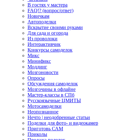
В гостях у мастера
FAQ!? (вопрос/ответ)
Новичкам
Автоподелки
Вскрытие своими руками
Для сада и огорода
Из проволоки
Интерактивчик
Конкурсы самоделок
Микс
Минификс
Моддинг
Мозгоновости
Опросы
Обсуждения самоделок
Мозгочины в офлайне
Мастер-классы в СПб
Русскоязычные ЦМИТЫ
Мотосамоделки
Неопознанное
Нечто | неодобренные статьи
Поделки для фото- и видеокамер
Приготовь САМ
Приколы
Продажа поделок