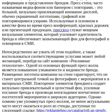
информации и представление брендов. Пресс-стена, часто
называемая медиа-фоном или баннером с повторами, - это
большой, визуально привлекающий внимание дисплей,
обычно украшенный логотипами, графикой или
повторяющимися узорами. Используемые в основном в
качестве фона во время пресс-конференций, красных дорожек
или презентаций продукции,
прессвол
служат мощным
визуальным элементом, который усиливает идентичность
бренда и обеспечивает захватывающий фон для фотографий и
освещения в СМИ.
Непосредственно же узнать об этом подобнее, а также
воспользоваться соответствующими услугами может любой
желающий, перейдя на сайт компании «Рекламные
технологии». Одной из основных функций пресс-волла
является повышение узнаваемости и видимости бренда.
Размещение логотипа компании на стене гарантирует, что он
станет центральной точкой на фотографиях с мероприятия и в
материалах СМИ. Повторение элементов брендинга создает
визуально привлекательный и целостный фон, усиливая
послание бренда и производя неизгладимое впечатление на
посетителей мероприятия и широкую аудиторию. Однако
помимо уже упомянутых пресс-воллов, не менее актуальными
часто могут оказаться и ролл ап стенды, доступные по
следующей ссылке:
https://reklamtehno.ru/catalog/roll-ap-stendy
.