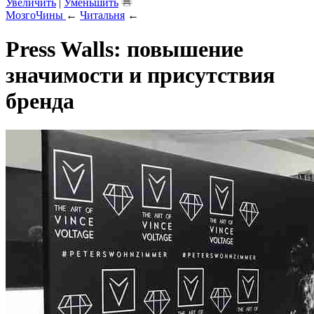
Увеличить
|
Уменьшить
МозгоЧины
←
Читальня
←
Press Walls: повышение
значимости и присутствия
бренда