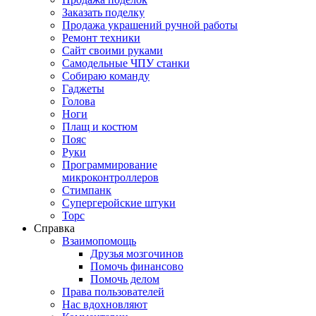
Заказать поделку
Продажа украшений ручной работы
Ремонт техники
Сайт своими руками
Самодельные ЧПУ станки
Собираю команду
Гаджеты
Голова
Ноги
Плащ и костюм
Пояс
Руки
Программирование
микроконтроллеров
Стимпанк
Супергеройские штуки
Торс
Справка
Взаимопомощь
Друзья мозгочинов
Помочь финансово
Помочь делом
Права пользователей
Нас вдохновляют