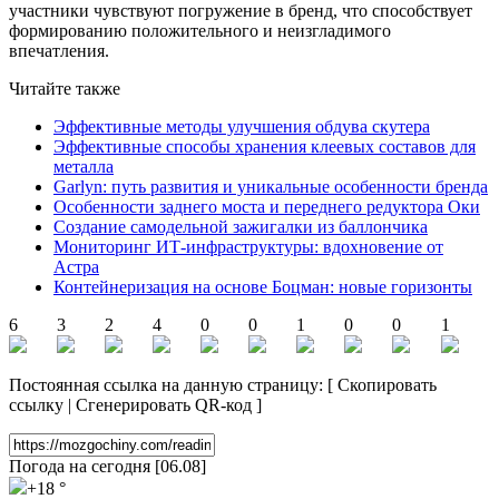
участники чувствуют погружение в бренд, что способствует
формированию положительного и неизгладимого
впечатления.
Читайте также
Эффективные методы улучшения обдува скутера
Эффективные способы хранения клеевых составов для
металла
Garlyn: путь развития и уникальные особенности бренда
Особенности заднего моста и переднего редуктора Оки
Создание самодельной зажигалки из баллончика
Мониторинг ИТ-инфраструктуры: вдохновение от
Астра
Контейнеризация на основе Боцман: новые горизонты
6
3
2
4
0
0
1
0
0
1
Постоянная ссылка на данную страницу:
[
Скопировать
ссылку
|
Сгенерировать QR-код
]
Погода на сегодня [06.08]
+18 °