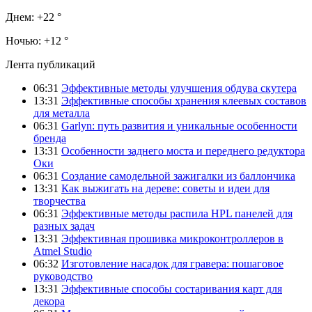
Днем:
+22 °
Ночью:
+12 °
Лента публикаций
06:31
Эффективные методы улучшения обдува скутера
13:31
Эффективные способы хранения клеевых составов
для металла
06:31
Garlyn: путь развития и уникальные особенности
бренда
13:31
Особенности заднего моста и переднего редуктора
Оки
06:31
Создание самодельной зажигалки из баллончика
13:31
Как выжигать на дереве: советы и идеи для
творчества
06:31
Эффективные методы распила HPL панелей для
разных задач
13:31
Эффективная прошивка микроконтроллеров в
Atmel Studio
06:32
Изготовление насадок для гравера: пошаговое
руководство
13:31
Эффективные способы состаривания карт для
декора