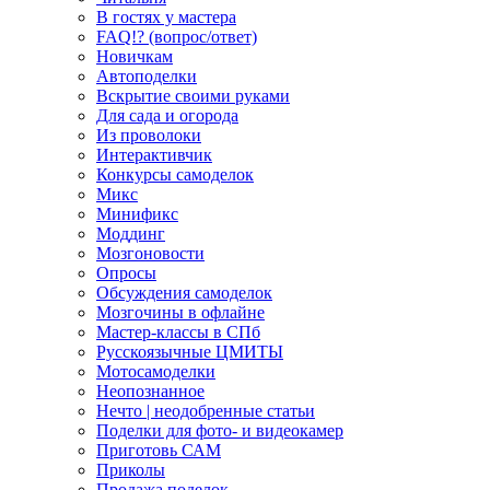
В гостях у мастера
FAQ!? (вопрос/ответ)
Новичкам
Автоподелки
Вскрытие своими руками
Для сада и огорода
Из проволоки
Интерактивчик
Конкурсы самоделок
Микс
Минификс
Моддинг
Мозгоновости
Опросы
Обсуждения самоделок
Мозгочины в офлайне
Мастер-классы в СПб
Русскоязычные ЦМИТЫ
Мотосамоделки
Неопознанное
Нечто | неодобренные статьи
Поделки для фото- и видеокамер
Приготовь САМ
Приколы
Продажа поделок