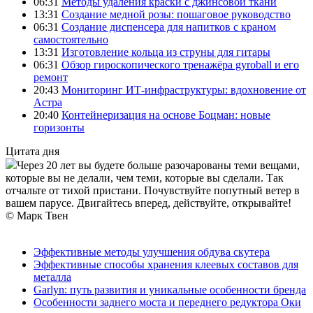
06:31
Методы удаления краски с джинсовой ткани
13:31
Создание медной розы: пошаговое руководство
06:31
Создание диспенсера для напитков с краном
самостоятельно
13:31
Изготовление кольца из струны для гитары
06:31
Обзор гироскопического тренажёра gyroball и его
ремонт
20:43
Мониторинг ИТ-инфраструктуры: вдохновение от
Астра
20:40
Контейнеризация на основе Боцман: новые
горизонты
Цитата дня
Через 20 лет вы будете больше разочарованы теми вещами,
которые вы не делали, чем теми, которые вы сделали. Так
отчальте от тихой пристани. Почувствуйте попутный ветер в
вашем парусе. Двигайтесь вперед, действуйте, открывайте!
© Марк Твен
Эффективные методы улучшения обдува скутера
Эффективные способы хранения клеевых составов для
металла
Garlyn: путь развития и уникальные особенности бренда
Особенности заднего моста и переднего редуктора Оки