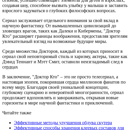
сезонов, успешно совмещает элементы для детей и взрослых,
создавая шоу, способное вызвать улыбку у малыша и заставить
взрослого задуматься о глубоких философских вопросах.
Сериал заслуживает отдельного внимания за свой вклад в
научную фантастику. От вымышленных цивилизаций до
зловещих врагов, таких как Далеки и Кибермены, "Доктор
Кто" расширяет границы воображения, предоставляя зрителям
увлекательный взгляд на возможные будущие миры.
Среди множества Докторов, каждый из которых приносит в
сериал свой неповторимый стиль и харизму, актеры, такие как
Дэвид Теннант и Мэтт Смит, оставили неизгладимый след в
сердцах
В заключение, "Доктор Кто" – это не просто телесериал, а
настоящая эпопея, покорившая сердца миллионов фанатов по
всему миру. Благодаря своей уникальной концепции,
глубокому сценарию и невероятной многогранности, сериал
продолжает вдохновлять и завораживать, открывая новые
горизонты в мире научной фантастики и приключений.
Читайте также
Эффективные методы улучшения обдува скутера
Эффективные способы хранения клеевых составов для