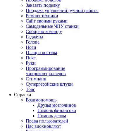
Заказать поделку
Продажа украшений ручной работы
Ремонт техники
Сайт своими руками
Самодельные ЧПУ станки
Собираю команду
Гаджеты
Голова
Ноги
Плащ и костюм
Пояс
Руки
Программирование
микроконтроллеров
Стимпанк
Супергеройские штуки
Торс
Справка
Взаимопомощь
Друзья мозгочинов
Помочь финансово
Помочь делом
Права пользователей
Нас вдохновляют