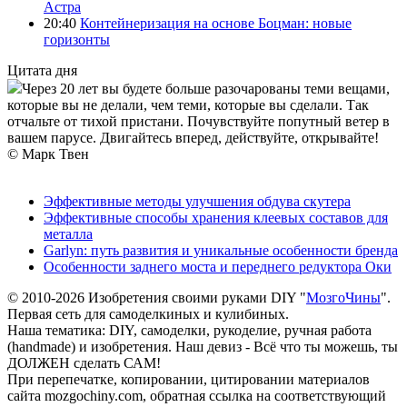
Астра
20:40
Контейнеризация на основе Боцман: новые
горизонты
Цитата дня
Через 20 лет вы будете больше разочарованы теми вещами,
которые вы не делали, чем теми, которые вы сделали. Так
отчальте от тихой пристани. Почувствуйте попутный ветер в
вашем парусе. Двигайтесь вперед, действуйте, открывайте!
© Марк Твен
Эффективные методы улучшения обдува скутера
Эффективные способы хранения клеевых составов для
металла
Garlyn: путь развития и уникальные особенности бренда
Особенности заднего моста и переднего редуктора Оки
© 2010-2026 Изобретения своими руками DIY "
МозгоЧины
".
Первая сеть для самоделкиных и кулибиных.
Наша тематика: DIY, самоделки, рукоделие, ручная работа
(handmade) и изобретения. Наш девиз - Всё что ты можешь, ты
ДОЛЖЕН сделать САМ!
При перепечатке, копировании, цитировании материалов
сайта mozgochiny.com, обратная ссылка на соответствующий