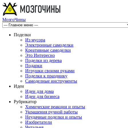
МозгоЧины
Поделки
Из мусора
Электронные самоделки
Креативные самоделки
Это Интересно
Поделки из дерева
Подарки
Игрушки своими руками
Поделки к празднику
Самоделные инструменты
Идеи
Идеи для дома
Идеи для бизнеса
Рубрикатор
Химические реакции и опыты
Украшения ручной работы
Неудачные поделки и опыты
Изобретатели
Читальня