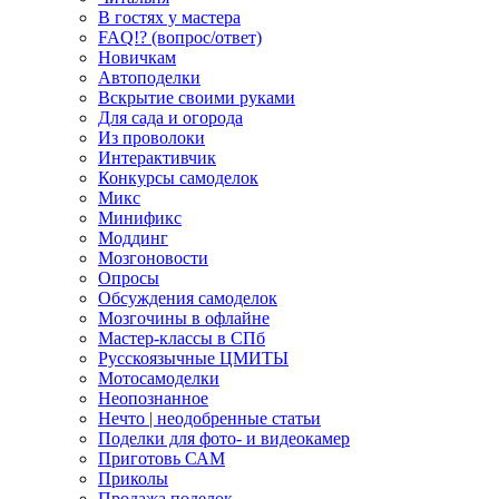
В гостях у мастера
FAQ!? (вопрос/ответ)
Новичкам
Автоподелки
Вскрытие своими руками
Для сада и огорода
Из проволоки
Интерактивчик
Конкурсы самоделок
Микс
Минификс
Моддинг
Мозгоновости
Опросы
Обсуждения самоделок
Мозгочины в офлайне
Мастер-классы в СПб
Русскоязычные ЦМИТЫ
Мотосамоделки
Неопознанное
Нечто | неодобренные статьи
Поделки для фото- и видеокамер
Приготовь САМ
Приколы
Продажа поделок