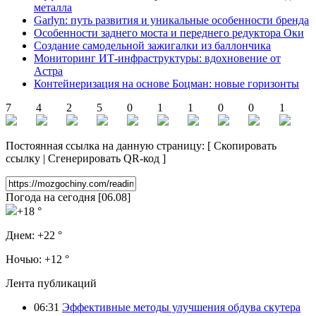
металла
Garlyn: путь развития и уникальные особенности бренда
Особенности заднего моста и переднего редуктора Оки
Создание самодельной зажигалки из баллончика
Мониторинг ИТ-инфраструктуры: вдохновение от
Астра
Контейнеризация на основе Боцман: новые горизонты
7
4
2
5
0
1
1
0
0
1
Постоянная ссылка на данную страницу:
[
Скопировать
ссылку
|
Сгенерировать QR-код
]
Погода на сегодня [06.08]
+18 °
Днем:
+22 °
Ночью:
+12 °
Лента публикаций
06:31
Эффективные методы улучшения обдува скутера