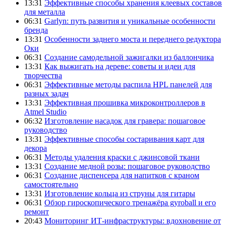
13:31
Эффективные способы хранения клеевых составов
для металла
06:31
Garlyn: путь развития и уникальные особенности
бренда
13:31
Особенности заднего моста и переднего редуктора
Оки
06:31
Создание самодельной зажигалки из баллончика
13:31
Как выжигать на дереве: советы и идеи для
творчества
06:31
Эффективные методы распила HPL панелей для
разных задач
13:31
Эффективная прошивка микроконтроллеров в
Atmel Studio
06:32
Изготовление насадок для гравера: пошаговое
руководство
13:31
Эффективные способы состаривания карт для
декора
06:31
Методы удаления краски с джинсовой ткани
13:31
Создание медной розы: пошаговое руководство
06:31
Создание диспенсера для напитков с краном
самостоятельно
13:31
Изготовление кольца из струны для гитары
06:31
Обзор гироскопического тренажёра gyroball и его
ремонт
20:43
Мониторинг ИТ-инфраструктуры: вдохновение от