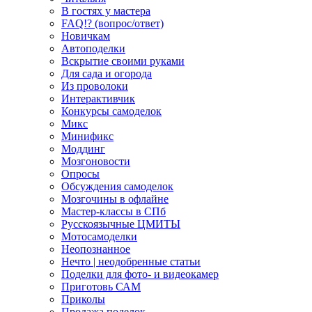
В гостях у мастера
FAQ!? (вопрос/ответ)
Новичкам
Автоподелки
Вскрытие своими руками
Для сада и огорода
Из проволоки
Интерактивчик
Конкурсы самоделок
Микс
Минификс
Моддинг
Мозгоновости
Опросы
Обсуждения самоделок
Мозгочины в офлайне
Мастер-классы в СПб
Русскоязычные ЦМИТЫ
Мотосамоделки
Неопознанное
Нечто | неодобренные статьи
Поделки для фото- и видеокамер
Приготовь САМ
Приколы
Продажа поделок