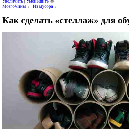
Увеличить
|
Уменьшить
МозгоЧины
←
Из мусора
←
Как сделать «стеллаж» для об