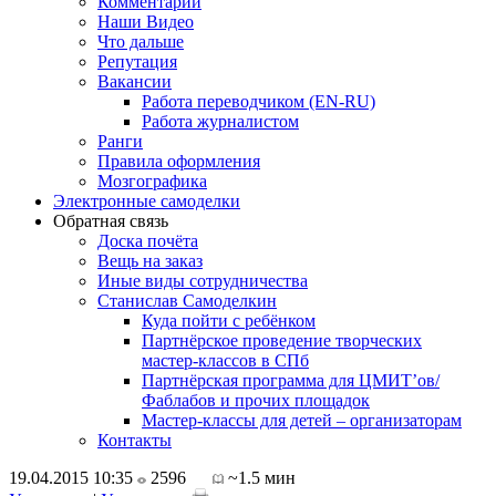
Комментарии
Наши Видео
Что дальше
Репутация
Вакансии
Работа переводчиком (EN-RU)
Работа журналистом
Ранги
Правила оформления
Мозгографика
Электронные самоделки
Обратная связь
Доска почёта
Вещь на заказ
Иные виды сотрудничества
Станислав Самоделкин
Куда пойти с ребёнком
Партнёрское проведение творческих
мастер-классов в СПб
Партнёрская программа для ЦМИТ’ов/
Фаблабов и прочих площадок
Мастер-классы для детей – организаторам
Контакты
19.04.2015 10:35
2596
~1.5 мин