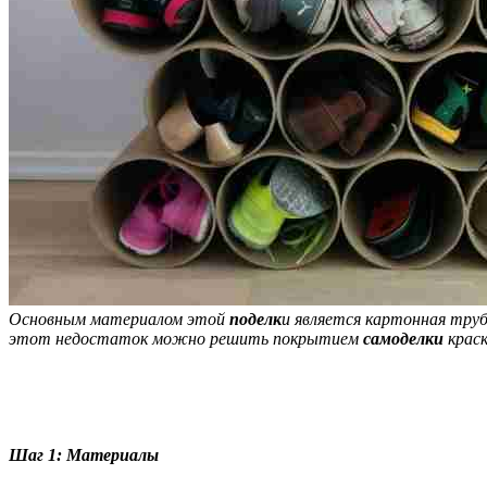
Основным материалом этой
поделк
и является картонная труб
этот недостаток можно решить покрытием
самоделки
краск
Шаг 1: Материалы