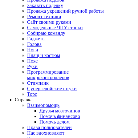
Заказать поделку
Продажа украшений ручной работы
Ремонт техники
Сайт своими руками
Самодельные ЧПУ станки
Собираю команду
Гаджеты
Голова
Ноги
Плащ и костюм
Пояс
Руки
Программирование
микроконтроллеров
Стимпанк
Супергеройские штуки
Торс
Справка
Взаимопомощь
Друзья мозгочинов
Помочь финансово
Помочь делом
Права пользователей
Нас вдохновляют