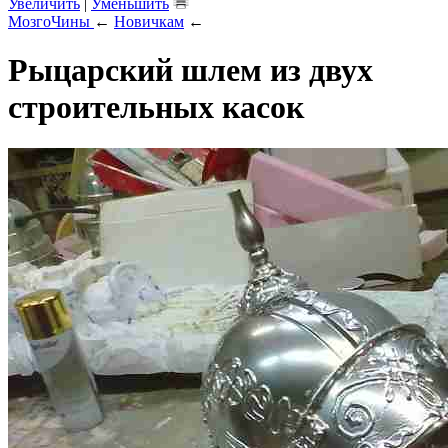
Увеличить
|
Уменьшить
МозгоЧины
←
Новичкам
←
Рыцарский шлем из двух
строительных касок