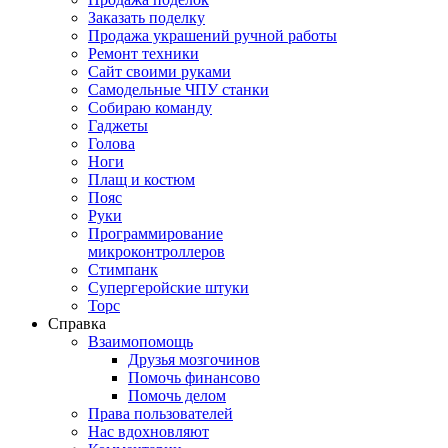
Заказать поделку
Продажа украшений ручной работы
Ремонт техники
Сайт своими руками
Самодельные ЧПУ станки
Собираю команду
Гаджеты
Голова
Ноги
Плащ и костюм
Пояс
Руки
Программирование
микроконтроллеров
Стимпанк
Супергеройские штуки
Торс
Справка
Взаимопомощь
Друзья мозгочинов
Помочь финансово
Помочь делом
Права пользователей
Нас вдохновляют