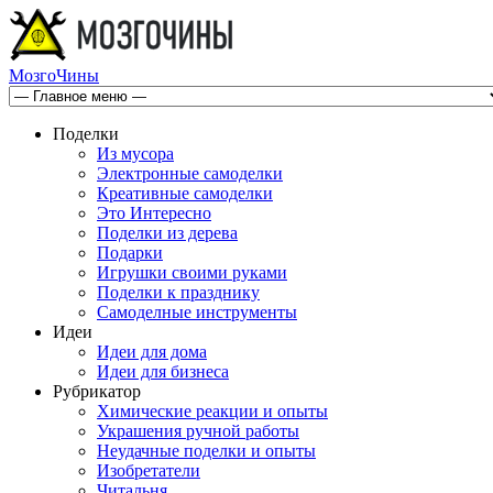
МозгоЧины
Поделки
Из мусора
Электронные самоделки
Креативные самоделки
Это Интересно
Поделки из дерева
Подарки
Игрушки своими руками
Поделки к празднику
Самоделные инструменты
Идеи
Идеи для дома
Идеи для бизнеса
Рубрикатор
Химические реакции и опыты
Украшения ручной работы
Неудачные поделки и опыты
Изобретатели
Читальня