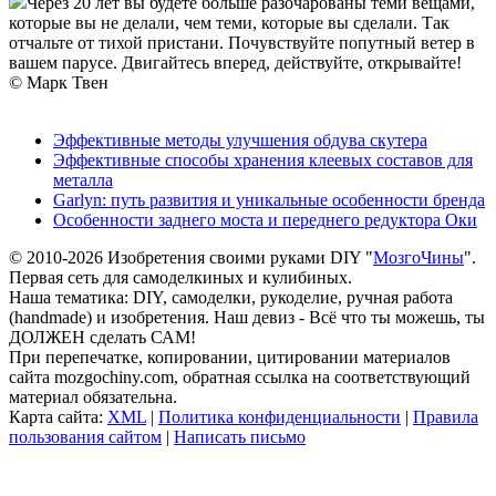
Через 20 лет вы будете больше разочарованы теми вещами,
которые вы не делали, чем теми, которые вы сделали. Так
отчальте от тихой пристани. Почувствуйте попутный ветер в
вашем парусе. Двигайтесь вперед, действуйте, открывайте!
© Марк Твен
Эффективные методы улучшения обдува скутера
Эффективные способы хранения клеевых составов для
металла
Garlyn: путь развития и уникальные особенности бренда
Особенности заднего моста и переднего редуктора Оки
© 2010-2026 Изобретения своими руками DIY "
МозгоЧины
".
Первая сеть для самоделкиных и кулибиных.
Наша тематика: DIY, самоделки, рукоделие, ручная работа
(handmade) и изобретения. Наш девиз - Всё что ты можешь, ты
ДОЛЖЕН сделать САМ!
При перепечатке, копировании, цитировании материалов
сайта mozgochiny.com, обратная ссылка на соответствующий
материал обязательна.
Карта сайта:
XML
|
Политика конфиденциальности
|
Правила
пользования сайтом
|
Написать письмо