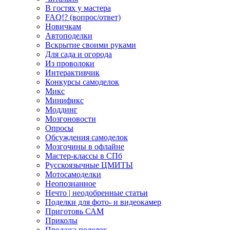
В гостях у мастера
FAQ!? (вопрос/ответ)
Новичкам
Автоподелки
Вскрытие своими руками
Для сада и огорода
Из проволоки
Интерактивчик
Конкурсы самоделок
Микс
Минификс
Моддинг
Мозгоновости
Опросы
Обсуждения самоделок
Мозгочины в офлайне
Мастер-классы в СПб
Русскоязычные ЦМИТЫ
Мотосамоделки
Неопознанное
Нечто | неодобренные статьи
Поделки для фото- и видеокамер
Приготовь САМ
Приколы
Продажа поделок