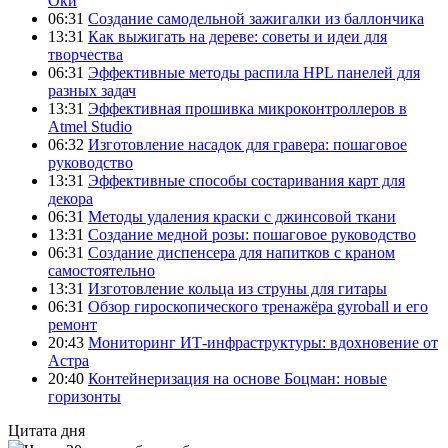
Оки
06:31
Создание самодельной зажигалки из баллончика
13:31
Как выжигать на дереве: советы и идеи для
творчества
06:31
Эффективные методы распила HPL панелей для
разных задач
13:31
Эффективная прошивка микроконтроллеров в
Atmel Studio
06:32
Изготовление насадок для гравера: пошаговое
руководство
13:31
Эффективные способы состаривания карт для
декора
06:31
Методы удаления краски с джинсовой ткани
13:31
Создание медной розы: пошаговое руководство
06:31
Создание диспенсера для напитков с краном
самостоятельно
13:31
Изготовление кольца из струны для гитары
06:31
Обзор гироскопического тренажёра gyroball и его
ремонт
20:43
Мониторинг ИТ-инфраструктуры: вдохновение от
Астра
20:40
Контейнеризация на основе Боцман: новые
горизонты
Цитата дня