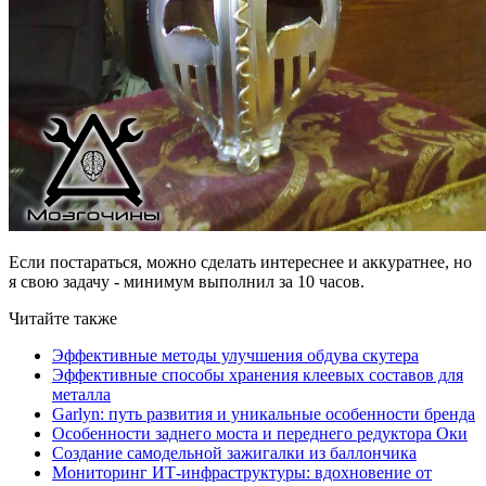
Если постараться, можно сделать интереснее и аккуратнее, но
я свою задачу - минимум выполнил за 10 часов.
Читайте также
Эффективные методы улучшения обдува скутера
Эффективные способы хранения клеевых составов для
металла
Garlyn: путь развития и уникальные особенности бренда
Особенности заднего моста и переднего редуктора Оки
Создание самодельной зажигалки из баллончика
Мониторинг ИТ-инфраструктуры: вдохновение от