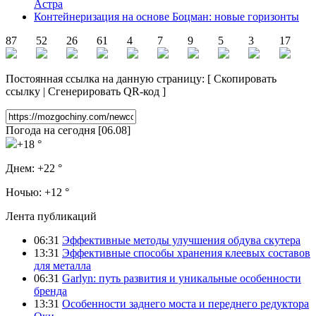
Астра
Контейнеризация на основе Боцман: новые горизонты
87
52
26
61
4
7
9
5
3
17
Постоянная ссылка на данную страницу:
[
Скопировать
ссылку
|
Сгенерировать QR-код
]
Погода на сегодня [06.08]
+18 °
Днем:
+22 °
Ночью:
+12 °
Лента публикаций
06:31
Эффективные методы улучшения обдува скутера
13:31
Эффективные способы хранения клеевых составов
для металла
06:31
Garlyn: путь развития и уникальные особенности
бренда
13:31
Особенности заднего моста и переднего редуктора