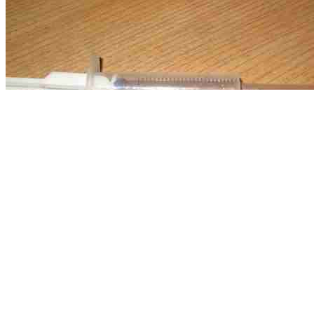
На месте соединения склеим горячим клеем.
Теперь засовываем в "дуло" черный поршенек.