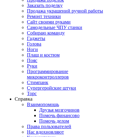
Заказать поделку
Продажа украшений ручной работы
Ремонт техники
Сайт своими руками
Самодельные ЧПУ станки
Собираю команду
Гаджеты
Голова
Ноги
Плащ и костюм
Пояс
Руки
Программирование
микроконтроллеров
Стимпанк
Супергеройские штуки
Торс
Справка
Взаимопомощь
Друзья мозгочинов
Помочь финансово
Помочь делом
Права пользователей
Нас вдохновляют