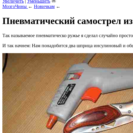
Увеличить
|
Уменьшить
МозгоЧины
←
Новичкам
←
Пневматический самострел из
Так называемое пневматическо ружье я сделал случайно прос
И так начнем: Нам понадобится два шприца инсулиновый и об