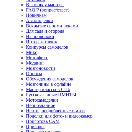
В гостях у мастера
FAQ!? (вопрос/ответ)
Новичкам
Автоподелки
Вскрытие своими руками
Для сада и огорода
Из проволоки
Интерактивчик
Конкурсы самоделок
Микс
Минификс
Моддинг
Мозгоновости
Опросы
Обсуждения самоделок
Мозгочины в офлайне
Мастер-классы в СПб
Русскоязычные ЦМИТЫ
Мотосамоделки
Неопознанное
Нечто | неодобренные статьи
Поделки для фото- и видеокамер
Приготовь САМ
Приколы
Продажа поделок