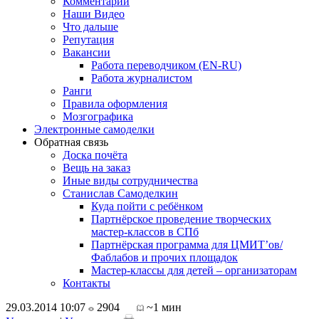
Комментарии
Наши Видео
Что дальше
Репутация
Вакансии
Работа переводчиком (EN-RU)
Работа журналистом
Ранги
Правила оформления
Мозгографика
Электронные самоделки
Обратная связь
Доска почёта
Вещь на заказ
Иные виды сотрудничества
Станислав Самоделкин
Куда пойти с ребёнком
Партнёрское проведение творческих
мастер-классов в СПб
Партнёрская программа для ЦМИТ’ов/
Фаблабов и прочих площадок
Мастер-классы для детей – организаторам
Контакты
29.03.2014 10:07
2904
~1 мин