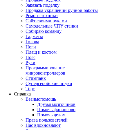
Заказать поделку
Продажа украшений ручной работы
Ремонт техники
Сайт своими руками
Самодельные ЧПУ станки
Собираю команду
Гаджеты
Голова
Ноги
Плащ и костюм
Пояс
Руки
Программирование
микроконтроллеров
Стимпанк
Супергеройские штуки
Торс
Справка
Взаимопомощь
Друзья мозгочинов
Помочь финансово
Помочь делом
Права пользователей
Нас вдохновляют