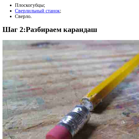
Плоскогубцы;
Сверлильный станок
;
Сверло.
Шаг 2:Разбираем карандаш