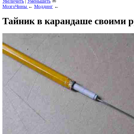
Увеличить
|
Уменьшить
МозгоЧины
←
Моддинг
←
Тайник в карандаше своими 