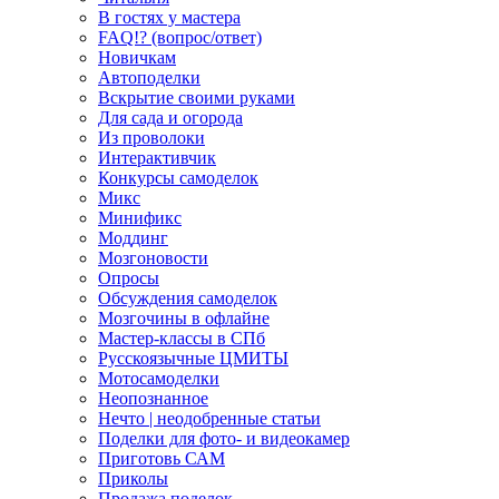
В гостях у мастера
FAQ!? (вопрос/ответ)
Новичкам
Автоподелки
Вскрытие своими руками
Для сада и огорода
Из проволоки
Интерактивчик
Конкурсы самоделок
Микс
Минификс
Моддинг
Мозгоновости
Опросы
Обсуждения самоделок
Мозгочины в офлайне
Мастер-классы в СПб
Русскоязычные ЦМИТЫ
Мотосамоделки
Неопознанное
Нечто | неодобренные статьи
Поделки для фото- и видеокамер
Приготовь САМ
Приколы
Продажа поделок