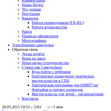
Комментарии
Наши Видео
Что дальше
Репутация
Вакансии
Работа переводчиком (EN-RU)
Работа журналистом
Ранги
Правила оформления
Мозгографика
Электронные самоделки
Обратная связь
Доска почёта
Вещь на заказ
Иные виды сотрудничества
Станислав Самоделкин
Куда пойти с ребёнком
Партнёрское проведение творческих
мастер-классов в СПб
Партнёрская программа для ЦМИТ’ов/
Фаблабов и прочих площадок
Мастер-классы для детей – организаторам
Контакты
28.05.2015 19:53
2361
~1 мин