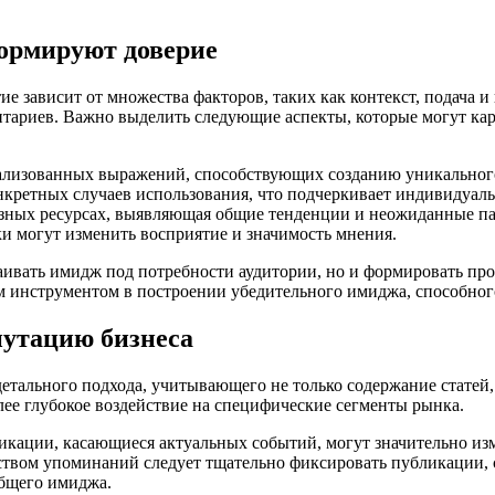
ормируют доверие
 зависит от множества факторов, таких как контекст, подача и
ентариев. Важно выделить следующие аспекты, которые могут к
ализованных выражений, способствующих созданию уникального
кретных случаев использования, что подчеркивает индивидуаль
азных ресурсах, выявляющая общие тенденции и неожиданные па
и могут изменить восприятие и значимость мнения.
траивать имидж под потребности аудитории, но и формировать п
м инструментом в построении убедительного имиджа, способног
путацию бизнеса
тального подхода, учитывающего не только содержание статей,
более глубокое воздействие на специфические сегменты рынка.
кации, касающиеся актуальных событий, могут значительно изм
твом упоминаний следует тщательно фиксировать публикации, ср
общего имиджа.