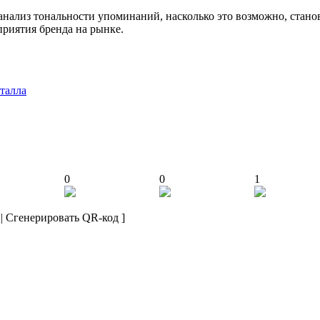
анализ тональности упоминаний, насколько это возможно, стан
приятия бренда на рынке.
талла
0
0
1
|
Сгенерировать QR-код
]