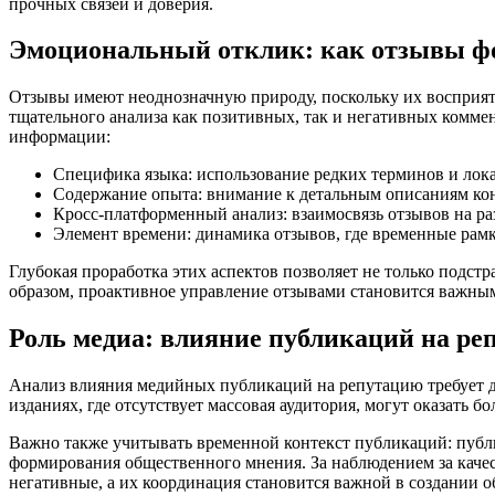
прочных связей и доверия.
Эмоциональный отклик: как отзывы ф
Отзывы имеют неоднозначную природу, поскольку их восприятие
тщательного анализа как позитивных, так и негативных комм
информации:
Специфика языка: использование редких терминов и лок
Содержание опыта: внимание к детальным описаниям кон
Кросс-платформенный анализ: взаимосвязь отзывов на р
Элемент времени: динамика отзывов, где временные рамк
Глубокая проработка этих аспектов позволяет не только подс
образом, проактивное управление отзывами становится важны
Роль медиа: влияние публикаций на ре
Анализ влияния медийных публикаций на репутацию требует де
изданиях, где отсутствует массовая аудитория, могут оказать 
Важно также учитывать временной контекст публикаций: публи
формирования общественного мнения. За наблюдением за качес
негативные, а их координация становится важной в создании 