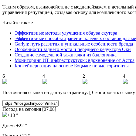
Таким образом, взаимодействие с медиапейзажем и детальный 
управления репутацией, создавая основу для комплексного вос
Читайте также
Эффективные методы улучшения обдува скутера
Эффективные способы хранения клеевых составов для ме
Garlyn: путь развития и уникальные особенности бренда
Особенности заднего моста и переднего редуктора Оки
Создание самодельной зажигалки из баллончика
Мониторинг ИТ-инфраструктуры: вдохновение от Астра
Контейнеризация на основе Боцман: новые горизонты
6
4
2
4
Постоянная ссылка на данную страницу:
[
Скопировать ссылку
Погода на сегодня [07.08]
+18 °
Днем:
+22 °
Ночью:
+12 °