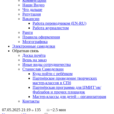
Комментарии
Наши Видео
Что дальше
Репутация
Вакансии
Работа переводчиком (EN-RU)
Работа журналистом
Ранги
Правила оформления
Мозгографика
Электронные самоделки
Обратная связь
Доска почёта
Вещь на заказ
Иные виды сотрудничества
Станислав Самоделкин
Куда пойти с ребёнком
Партнёрское проведение творческих
мастер-классов в СПб
Партнёрская программа для ЦМИТ’ов/
Фаблабов и прочих площадок
Мастер-классы для детей – организаторам
Контакты
07.05.2025 21:19
135
~2.5 мин