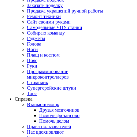
Заказать поделку
Продажа украшений ручной работы
Ремонт техники
Сайт своими руками
Самодельные ЧПУ станки
Собираю команду
Гаджеты
Голова
Ноги
Плащ и костюм
Пояс
Руки
Программирование
микроконтроллеров
Стимпанк
Супергеройские штуки
Торс
Справка
Взаимопомощь
Друзья мозгочинов
Помочь финансово
Помочь делом
Права пользователей
Нас вдохновляют