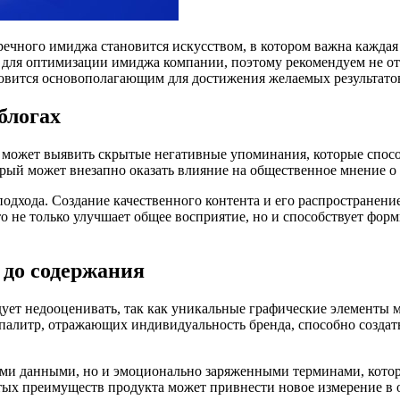
пречного имиджа становится искусством, в котором важна каждая
 для оптимизации имиджа компании, поэтому рекомендуем не от
овится основополагающим для достижения желаемых результато
блогах
может выявить скрытые негативные упоминания, которые спосо
рый может внезапно оказать влияние на общественное мнение о 
дхода. Создание качественного контента и его распространение
о не только улучшает общее восприятие, но и способствует фо
 до содержания
дует недооценивать, так как уникальные графические элементы 
алитр, отражающих индивидуальность бренда, способно создат
ми данными, но и эмоционально заряженными терминами, котор
ытых преимуществ продукта может привнести новое измерение в