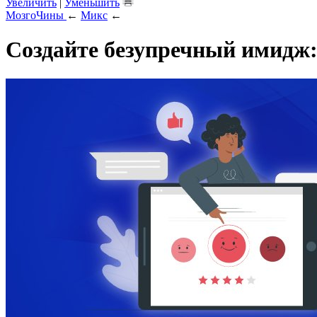
Увеличить
|
Уменьшить
МозгоЧины
←
Микс
←
Создайте безупречный имидж