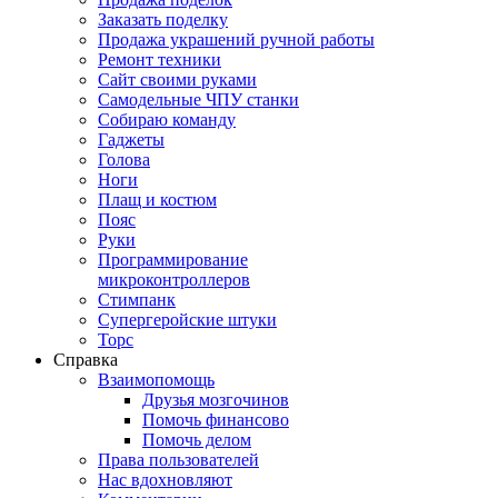
Заказать поделку
Продажа украшений ручной работы
Ремонт техники
Сайт своими руками
Самодельные ЧПУ станки
Собираю команду
Гаджеты
Голова
Ноги
Плащ и костюм
Пояс
Руки
Программирование
микроконтроллеров
Стимпанк
Супергеройские штуки
Торс
Справка
Взаимопомощь
Друзья мозгочинов
Помочь финансово
Помочь делом
Права пользователей
Нас вдохновляют