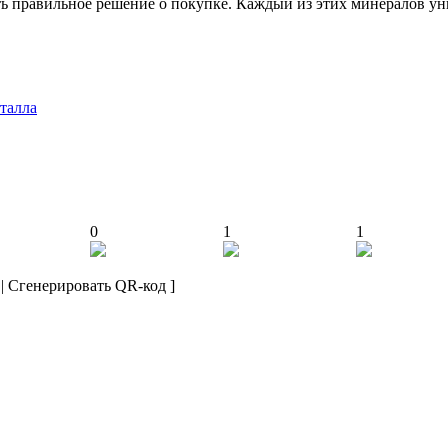
ь правильное решение о покупке. Каждый из этих минералов ун
талла
0
1
1
|
Сгенерировать QR-код
]