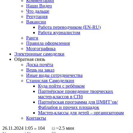
Комментарии
Наши Видео
Что дальше
Репутация
Вакансии
Работа переводчиком (EN-RU)
Работа журналистом
Ранги
Правила оформления
Мозгографика
Электронные самоделки
Обратная связь
Доска почёта
Вещь на заказ
Иные виды сотрудничества
Станислав Самоделкин
Куда пойти с ребёнком
Партнёрское проведение творческих
мастер-классов в СПб
Партнёрская программа для ЦМИТ’ов/
Фаблабов и прочих площадок
Мастер-классы для детей – организаторам
Контакты
26.11.2024 1:05
104
~2.5 мин