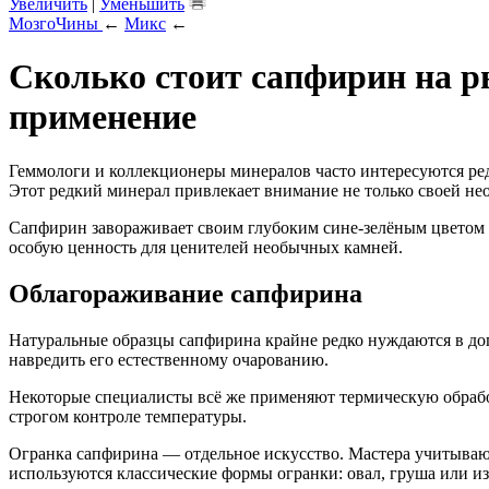
Увеличить
|
Уменьшить
МозгоЧины
←
Микс
←
Сколько стоит сапфирин на р
применение
Геммологи и коллекционеры минералов часто интересуются ред
Этот редкий минерал привлекает внимание не только своей не
Сапфирин завораживает своим глубоким сине-зелёным цветом и 
особую ценность для ценителей необычных камней.
Облагораживание сапфирина
Натуральные образцы сапфирина крайне редко нуждаются в доп
навредить его естественному очарованию.
Некоторые специалисты всё же применяют термическую обработ
строгом контроле температуры.
Огранка сапфирина — отдельное искусство. Мастера учитываю
используются классические формы огранки: овал, груша или из