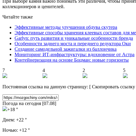
При выборе камня важно понимать эти различия, чтобы принят
коллекционеров и ценителей.
Читайте также
Эффективные методы улучшения обдува скутера
Эффективные способы хранения клеевых составов для ме
Garlyn: путь развития и уникальные особенности бренда
Особенности заднего моста и переднего редуктора Оки
Создание самодельной зажигалки из баллончика
Мониторинг ИТ-инфраструктуры: вдохновение от Астра
Контейнеризация на основе Боцман: новые горизонты
7
4
2
5
Постоянная ссылка на данную страницу:
[
Скопировать ссылку
Погода на сегодня [07.08]
+18 °
Днем:
+22 °
Ночью:
+12 °