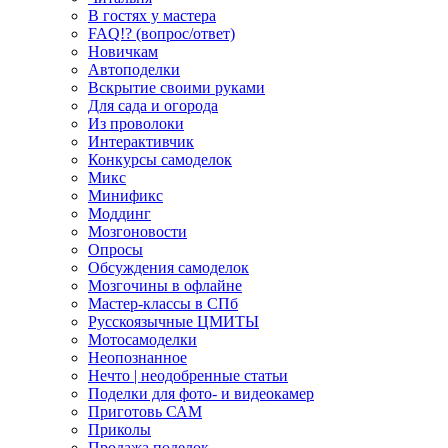
В гостях у мастера
FAQ!? (вопрос/ответ)
Новичкам
Автоподелки
Вскрытие своими руками
Для сада и огорода
Из проволоки
Интерактивчик
Конкурсы самоделок
Микс
Минификс
Моддинг
Мозгоновости
Опросы
Обсуждения самоделок
Мозгочины в офлайне
Мастер-классы в СПб
Русскоязычные ЦМИТЫ
Мотосамоделки
Неопознанное
Нечто | неодобренные статьи
Поделки для фото- и видеокамер
Приготовь САМ
Приколы
Продажа поделок