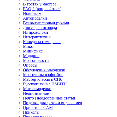
В гостях у мастера
FAQ!? (вопрос/ответ)
Новичкам
Автоподелки
Вскрытие своими руками
Для сада и огорода
Из проволоки
Интерактивчик
Конкурсы самоделок
Микс
Минификс
Моддинг
Мозгоновости
Опросы
Обсуждения самоделок
Мозгочины в офлайне
Мастер-классы в СПб
Русскоязычные ЦМИТЫ
Мотосамоделки
Неопознанное
Нечто | неодобренные статьи
Поделки для фото- и видеокамер
Приготовь САМ
Приколы
Продажа поделок