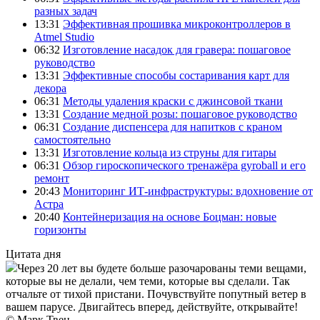
разных задач
13:31
Эффективная прошивка микроконтроллеров в
Atmel Studio
06:32
Изготовление насадок для гравера: пошаговое
руководство
13:31
Эффективные способы состаривания карт для
декора
06:31
Методы удаления краски с джинсовой ткани
13:31
Создание медной розы: пошаговое руководство
06:31
Создание диспенсера для напитков с краном
самостоятельно
13:31
Изготовление кольца из струны для гитары
06:31
Обзор гироскопического тренажёра gyroball и его
ремонт
20:43
Мониторинг ИТ-инфраструктуры: вдохновение от
Астра
20:40
Контейнеризация на основе Боцман: новые
горизонты
Цитата дня
Через 20 лет вы будете больше разочарованы теми вещами,
которые вы не делали, чем теми, которые вы сделали. Так
отчальте от тихой пристани. Почувствуйте попутный ветер в
вашем парусе. Двигайтесь вперед, действуйте, открывайте!
© Марк Твен