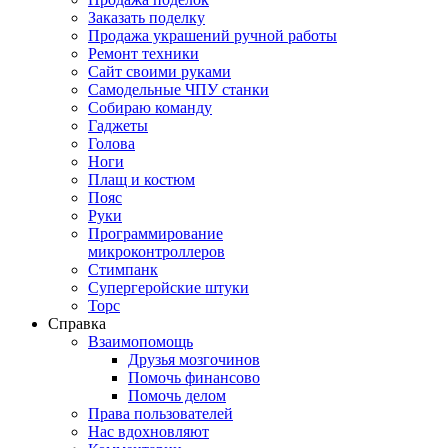
Заказать поделку
Продажа украшений ручной работы
Ремонт техники
Сайт своими руками
Самодельные ЧПУ станки
Собираю команду
Гаджеты
Голова
Ноги
Плащ и костюм
Пояс
Руки
Программирование
микроконтроллеров
Стимпанк
Супергеройские штуки
Торс
Справка
Взаимопомощь
Друзья мозгочинов
Помочь финансово
Помочь делом
Права пользователей
Нас вдохновляют