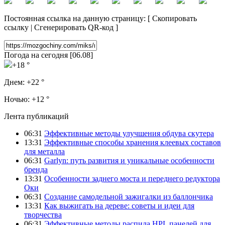
Постоянная ссылка на данную страницу:
[
Скопировать
ссылку
|
Сгенерировать QR-код
]
Погода на сегодня [06.08]
+18 °
Днем:
+22 °
Ночью:
+12 °
Лента публикаций
06:31
Эффективные методы улучшения обдува скутера
13:31
Эффективные способы хранения клеевых составов
для металла
06:31
Garlyn: путь развития и уникальные особенности
бренда
13:31
Особенности заднего моста и переднего редуктора
Оки
06:31
Создание самодельной зажигалки из баллончика
13:31
Как выжигать на дереве: советы и идеи для
творчества
06:31
Эффективные методы распила HPL панелей для