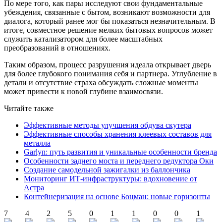
По мере того, как пары исследуют свои фундаментальные
убеждения, связанные с бытом, возникают возможности для
диалога, который ранее мог бы показаться незначительным. В
итоге, совместное решение мелких бытовых вопросов может
служить катализатором для более масштабных
преобразований в отношениях.
Таким образом, процесс разрушения идеала открывает дверь
для более глубокого понимания себя и партнера. Углубление в
детали и отсутствие страха обсуждать сложные моменты
может привести к новой глубине взаимосвязи.
Читайте также
Эффективные методы улучшения обдува скутера
Эффективные способы хранения клеевых составов для
металла
Garlyn: путь развития и уникальные особенности бренда
Особенности заднего моста и переднего редуктора Оки
Создание самодельной зажигалки из баллончика
Мониторинг ИТ-инфраструктуры: вдохновение от
Астра
Контейнеризация на основе Боцман: новые горизонты
7
4
2
5
0
1
1
0
0
1