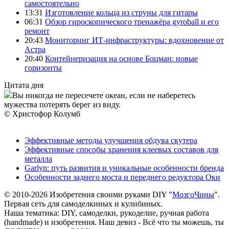
самостоятельно
13:31
Изготовление кольца из струны для гитары
06:31
Обзор гироскопического тренажёра gyroball и его
ремонт
20:43
Мониторинг ИТ-инфраструктуры: вдохновение от
Астра
20:40
Контейнеризация на основе Боцман: новые
горизонты
Цитата дня
Вы никогда не пересечете океан, если не наберетесь
мужества потерять берег из виду.
© Христофор Колумб
Эффективные методы улучшения обдува скутера
Эффективные способы хранения клеевых составов для
металла
Garlyn: путь развития и уникальные особенности бренда
Особенности заднего моста и переднего редуктора Оки
© 2010-2026 Изобретения своими руками DIY "
МозгоЧины
".
Первая сеть для самоделкиных и кулибиных.
Наша тематика: DIY, самоделки, рукоделие, ручная работа
(handmade) и изобретения. Наш девиз - Всё что ты можешь, ты