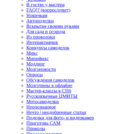
В гостях у мастера
FAQ!? (вопрос/ответ)
Новичкам
Автоподелки
Вскрытие своими руками
Для сада и огорода
Из проволоки
Интерактивчик
Конкурсы самоделок
Микс
Минификс
Моддинг
Мозгоновости
Опросы
Обсуждения самоделок
Мозгочины в офлайне
Мастер-классы в СПб
Русскоязычные ЦМИТЫ
Мотосамоделки
Неопознанное
Нечто | неодобренные статьи
Поделки для фото- и видеокамер
Приготовь САМ
Приколы
Продажа поделок