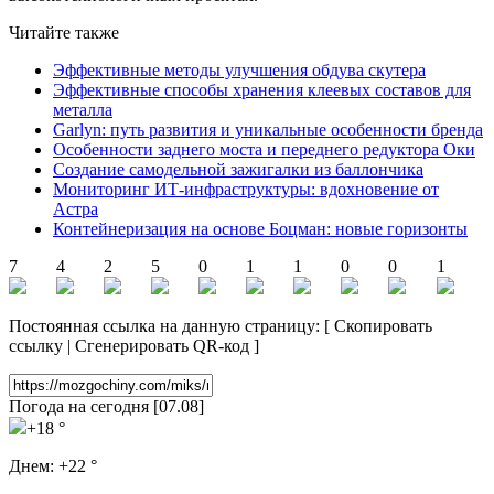
Читайте также
Эффективные методы улучшения обдува скутера
Эффективные способы хранения клеевых составов для
металла
Garlyn: путь развития и уникальные особенности бренда
Особенности заднего моста и переднего редуктора Оки
Создание самодельной зажигалки из баллончика
Мониторинг ИТ-инфраструктуры: вдохновение от
Астра
Контейнеризация на основе Боцман: новые горизонты
7
4
2
5
0
1
1
0
0
1
Постоянная ссылка на данную страницу:
[
Скопировать
ссылку
|
Сгенерировать QR-код
]
Погода на сегодня [07.08]
+18 °
Днем:
+22 °