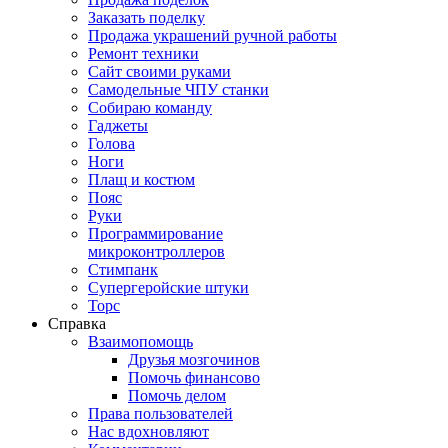
Заказать поделку
Продажа украшений ручной работы
Ремонт техники
Сайт своими руками
Самодельные ЧПУ станки
Собираю команду
Гаджеты
Голова
Ноги
Плащ и костюм
Пояс
Руки
Программирование
микроконтроллеров
Стимпанк
Супергеройские штуки
Торс
Справка
Взаимопомощь
Друзья мозгочинов
Помочь финансово
Помочь делом
Права пользователей
Нас вдохновляют