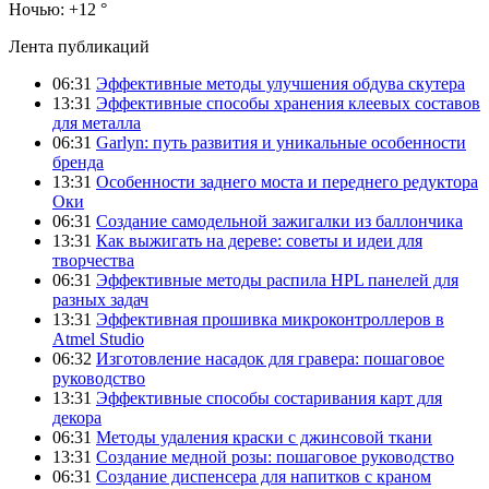
Ночью:
+12 °
Лента публикаций
06:31
Эффективные методы улучшения обдува скутера
13:31
Эффективные способы хранения клеевых составов
для металла
06:31
Garlyn: путь развития и уникальные особенности
бренда
13:31
Особенности заднего моста и переднего редуктора
Оки
06:31
Создание самодельной зажигалки из баллончика
13:31
Как выжигать на дереве: советы и идеи для
творчества
06:31
Эффективные методы распила HPL панелей для
разных задач
13:31
Эффективная прошивка микроконтроллеров в
Atmel Studio
06:32
Изготовление насадок для гравера: пошаговое
руководство
13:31
Эффективные способы состаривания карт для
декора
06:31
Методы удаления краски с джинсовой ткани
13:31
Создание медной розы: пошаговое руководство
06:31
Создание диспенсера для напитков с краном