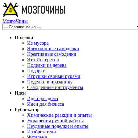
МозгоЧины
Поделки
Из мусора
Электронные самоделки
Креативные самоделки
Это Интересно
Поделки из дерева
Подарки
Игрушки своими руками
Поделки к празднику
Самоделные инструменты
Идеи
Идеи для дома
Идеи для бизнеса
Рубрикатор
Химические реакции и опыты
Украшения ручной работы
Неудачные поделки и опыты
Изобретатели
Читальня