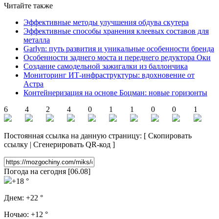
Читайте также
Эффективные методы улучшения обдува скутера
Эффективные способы хранения клеевых составов для
металла
Garlyn: путь развития и уникальные особенности бренда
Особенности заднего моста и переднего редуктора Оки
Создание самодельной зажигалки из баллончика
Мониторинг ИТ-инфраструктуры: вдохновение от
Астра
Контейнеризация на основе Боцман: новые горизонты
6
4
2
4
0
1
1
0
0
1
Постоянная ссылка на данную страницу:
[
Скопировать
ссылку
|
Сгенерировать QR-код
]
Погода на сегодня [06.08]
+18 °
Днем:
+22 °
Ночью:
+12 °