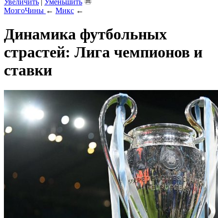
Увеличить
|
Уменьшить
МозгоЧины
←
Микс
←
Динамика футбольных
страстей: Лига чемпионов и
ставки