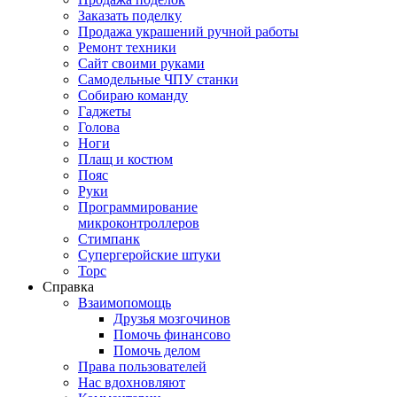
Заказать поделку
Продажа украшений ручной работы
Ремонт техники
Сайт своими руками
Самодельные ЧПУ станки
Собираю команду
Гаджеты
Голова
Ноги
Плащ и костюм
Пояс
Руки
Программирование
микроконтроллеров
Стимпанк
Супергеройские штуки
Торс
Справка
Взаимопомощь
Друзья мозгочинов
Помочь финансово
Помочь делом
Права пользователей
Нас вдохновляют