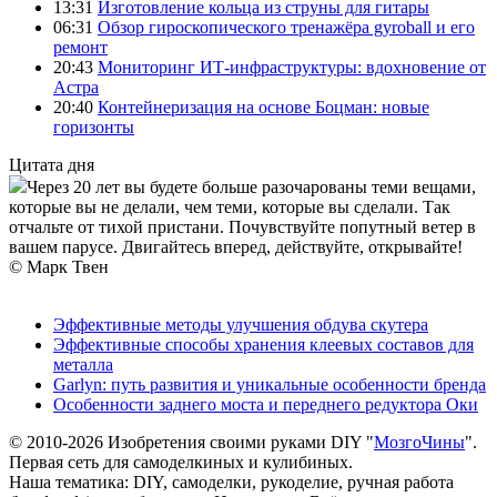
13:31
Изготовление кольца из струны для гитары
06:31
Обзор гироскопического тренажёра gyroball и его
ремонт
20:43
Мониторинг ИТ-инфраструктуры: вдохновение от
Астра
20:40
Контейнеризация на основе Боцман: новые
горизонты
Цитата дня
Через 20 лет вы будете больше разочарованы теми вещами,
которые вы не делали, чем теми, которые вы сделали. Так
отчальте от тихой пристани. Почувствуйте попутный ветер в
вашем парусе. Двигайтесь вперед, действуйте, открывайте!
© Марк Твен
Эффективные методы улучшения обдува скутера
Эффективные способы хранения клеевых составов для
металла
Garlyn: путь развития и уникальные особенности бренда
Особенности заднего моста и переднего редуктора Оки
© 2010-2026 Изобретения своими руками DIY "
МозгоЧины
".
Первая сеть для самоделкиных и кулибиных.
Наша тематика: DIY, самоделки, рукоделие, ручная работа