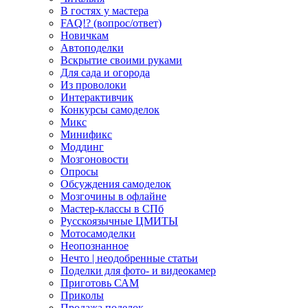
В гостях у мастера
FAQ!? (вопрос/ответ)
Новичкам
Автоподелки
Вскрытие своими руками
Для сада и огорода
Из проволоки
Интерактивчик
Конкурсы самоделок
Микс
Минификс
Моддинг
Мозгоновости
Опросы
Обсуждения самоделок
Мозгочины в офлайне
Мастер-классы в СПб
Русскоязычные ЦМИТЫ
Мотосамоделки
Неопознанное
Нечто | неодобренные статьи
Поделки для фото- и видеокамер
Приготовь САМ
Приколы
Продажа поделок