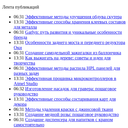
Лента публикаций
06:31
Эффективные методы улучшения обдува скутера
13:31
Эффективные способы хранения клеевых составов
для металла
06:31
Garlyn: путь развития и уникальные особенности
бренда
13:31
Особенности заднего моста и переднего редуктора
Оки
06:31
Создание самодельной зажигалки из баллончика
13:31
Как выжигать на дереве: советы и идеи для
творчества
06:31
Эффективные методы распила HPL панелей для
разных задач
13:31
Эффективная прошивка микроконтроллеров в
Atmel Studio
06:32
Изготовление насадок для гравера: пошаговое
руководство
13:31
Эффективные способы состаривания карт для
декора
06:31
Методы удаления краски с джинсовой ткани
13:31
Создание медной розы: пошаговое руководство
06:31
Создание диспенсера для напитков с краном
самостоятельно