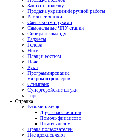
Заказать поделку
Продажа украшений ручной работы
Ремонт техники
Сайт своими руками
Самодельные ЧПУ станки
Собираю команду
Гаджеты
Голова
Ноги
Плащ и костюм
Пояс
Руки
Программирование
микроконтроллеров
Стимпанк
Супергеройские штуки
Торс
Справка
Взаимопомощь
Друзья мозгочинов
Помочь финансово
Помочь делом
Права пользователей
Нас вдохновляют