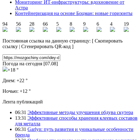
Мониторинг ИТ-инфраструктуры: вдохновение от
Астра
Контейнеризация на основе Боцман: новые горизонты
94
56
28
66
5
8
9
6
4
19
Постоянная ссылка на данную страницу:
[
Скопировать
ссылку
|
Сгенерировать QR-код
]
Погода на сегодня [07.08]
+18 °
Днем:
+22 °
Ночью:
+12 °
Лента публикаций
06:31
Эффективные методы улучшения обдува скутера
13:31
Эффективные способы хранения клеевых составов
для металла
06:31
Garlyn: путь развития и уникальные особенности
бренда