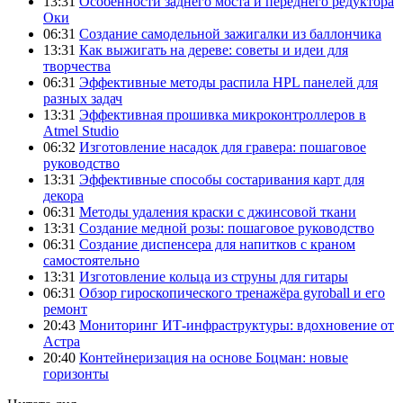
13:31
Особенности заднего моста и переднего редуктора
Оки
06:31
Создание самодельной зажигалки из баллончика
13:31
Как выжигать на дереве: советы и идеи для
творчества
06:31
Эффективные методы распила HPL панелей для
разных задач
13:31
Эффективная прошивка микроконтроллеров в
Atmel Studio
06:32
Изготовление насадок для гравера: пошаговое
руководство
13:31
Эффективные способы состаривания карт для
декора
06:31
Методы удаления краски с джинсовой ткани
13:31
Создание медной розы: пошаговое руководство
06:31
Создание диспенсера для напитков с краном
самостоятельно
13:31
Изготовление кольца из струны для гитары
06:31
Обзор гироскопического тренажёра gyroball и его
ремонт
20:43
Мониторинг ИТ-инфраструктуры: вдохновение от
Астра
20:40
Контейнеризация на основе Боцман: новые
горизонты