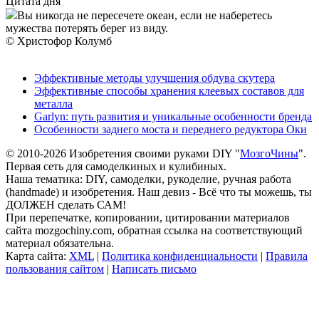
Цитата дня
Вы никогда не пересечете океан, если не наберетесь
мужества потерять берег из виду.
© Христофор Колумб
Эффективные методы улучшения обдува скутера
Эффективные способы хранения клеевых составов для
металла
Garlyn: путь развития и уникальные особенности бренда
Особенности заднего моста и переднего редуктора Оки
© 2010-2026 Изобретения своими руками DIY "
МозгоЧины
".
Первая сеть для самоделкиных и кулибиных.
Наша тематика: DIY, самоделки, рукоделие, ручная работа
(handmade) и изобретения. Наш девиз - Всё что ты можешь, ты
ДОЛЖЕН сделать САМ!
При перепечатке, копировании, цитировании материалов
сайта mozgochiny.com, обратная ссылка на соответствующий
материал обязательна.
Карта сайта:
XML
|
Политика конфиденциальности
|
Правила
пользования сайтом
|
Написать письмо