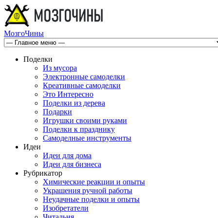
МозгоЧины
Поделки
Из мусора
Электронные самоделки
Креативные самоделки
Это Интересно
Поделки из дерева
Подарки
Игрушки своими руками
Поделки к празднику
Самоделные инструменты
Идеи
Идеи для дома
Идеи для бизнеса
Рубрикатор
Химические реакции и опыты
Украшения ручной работы
Неудачные поделки и опыты
Изобретатели
Читальня