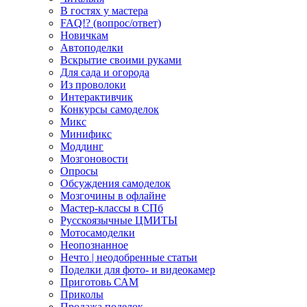
В гостях у мастера
FAQ!? (вопрос/ответ)
Новичкам
Автоподелки
Вскрытие своими руками
Для сада и огорода
Из проволоки
Интерактивчик
Конкурсы самоделок
Микс
Минификс
Моддинг
Мозгоновости
Опросы
Обсуждения самоделок
Мозгочины в офлайне
Мастер-классы в СПб
Русскоязычные ЦМИТЫ
Мотосамоделки
Неопознанное
Нечто | неодобренные статьи
Поделки для фото- и видеокамер
Приготовь САМ
Приколы
Продажа поделок