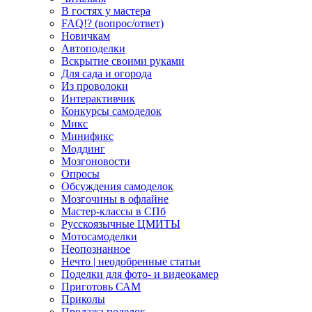
В гостях у мастера
FAQ!? (вопрос/ответ)
Новичкам
Автоподелки
Вскрытие своими руками
Для сада и огорода
Из проволоки
Интерактивчик
Конкурсы самоделок
Микс
Минификс
Моддинг
Мозгоновости
Опросы
Обсуждения самоделок
Мозгочины в офлайне
Мастер-классы в СПб
Русскоязычные ЦМИТЫ
Мотосамоделки
Неопознанное
Нечто | неодобренные статьи
Поделки для фото- и видеокамер
Приготовь САМ
Приколы
Продажа поделок