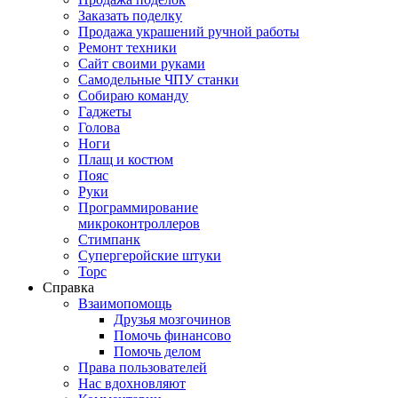
Заказать поделку
Продажа украшений ручной работы
Ремонт техники
Сайт своими руками
Самодельные ЧПУ станки
Собираю команду
Гаджеты
Голова
Ноги
Плащ и костюм
Пояс
Руки
Программирование
микроконтроллеров
Стимпанк
Супергеройские штуки
Торс
Справка
Взаимопомощь
Друзья мозгочинов
Помочь финансово
Помочь делом
Права пользователей
Нас вдохновляют