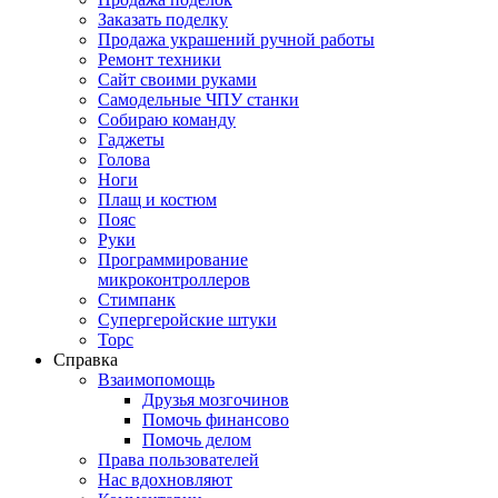
Заказать поделку
Продажа украшений ручной работы
Ремонт техники
Сайт своими руками
Самодельные ЧПУ станки
Собираю команду
Гаджеты
Голова
Ноги
Плащ и костюм
Пояс
Руки
Программирование
микроконтроллеров
Стимпанк
Супергеройские штуки
Торс
Справка
Взаимопомощь
Друзья мозгочинов
Помочь финансово
Помочь делом
Права пользователей
Нас вдохновляют