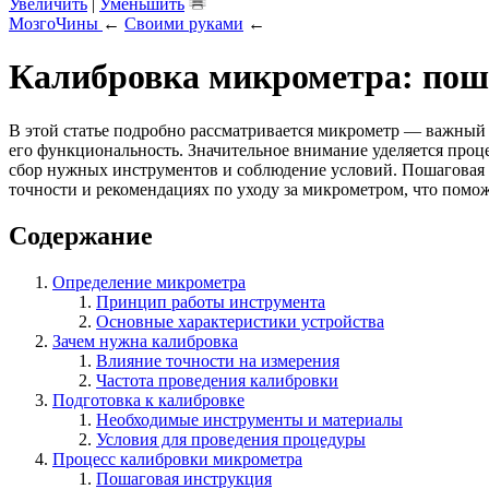
Увеличить
|
Уменьшить
МозгоЧины
←
Своими руками
←
Калибровка микрометра: пош
В этой статье подробно рассматривается микрометр — важный 
его функциональность. Значительное внимание уделяется проц
сбор нужных инструментов и соблюдение условий. Пошаговая 
точности и рекомендациях по уходу за микрометром, что помож
Содержание
Определение микрометра
Принцип работы инструмента
Основные характеристики устройства
Зачем нужна калибровка
Влияние точности на измерения
Частота проведения калибровки
Подготовка к калибровке
Необходимые инструменты и материалы
Условия для проведения процедуры
Процесс калибровки микрометра
Пошаговая инструкция