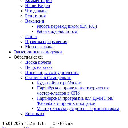
Комментарии
Наши Видео
Что дальше
Репутация
Вакансии
Работа переводчиком (EN-RU)
Работа журналистом
Ранги
Правила оформления
Мозгографика
Электронные самоделки
Обратная связь
Доска почёта
Вещь на заказ
Иные виды сотрудничества
Станислав Самоделкин
Куда пойти с ребёнком
Партнёрское проведение творческих
мастер-классов в СПб
Партнёрская программа для ЦМИТ’ов/
Фаблабов и прочих площадок
Мастер-классы для детей – организаторам
Контакты
15.01.2026 7:32
3518
~10 мин