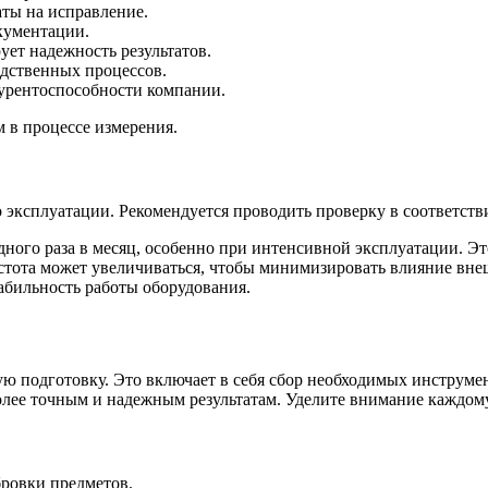
аты на исправление.
кументации.
ет надежность результатов.
одственных процессов.
урентоспособности компании.
 в процессе измерения.
о эксплуатации. Рекомендуется проводить проверку в соответст
дного раза в месяц, особенно при интенсивной эксплуатации. Э
стота может увеличиваться, чтобы минимизировать влияние внеш
абильность работы оборудования.
ю подготовку. Это включает в себя сбор необходимых инструмен
более точным и надежным результатам. Уделите внимание каждом
бровки предметов.