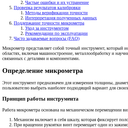
Частые ошибки и их устранение
Проверка результатов калибровки
Методы верификации точности
Интерпретация полученных данных
Поддержание точности микрометра
Уход за инструментом
Рекомендации по эксплуатации
Часто задаваемые вопросы (FAQ)
Микрометр представляет собой точный инструмент, который и
областях, включая машиностроение, металлообработку и научны
связанных с деталями и компонентами.
Определение микрометра
Этот инструмент предназначен для измерения толщины, диамет
пользователю выбрать наиболее подходящий вариант для своих 
Принцип работы инструмента
Работа микрометра основана на механическом перемещении вин
Механизм включает в себя шкалу, которая фиксирует пол
При вращении рукоятки винт перемещает один из зажимов