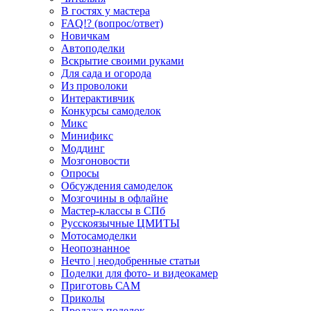
В гостях у мастера
FAQ!? (вопрос/ответ)
Новичкам
Автоподелки
Вскрытие своими руками
Для сада и огорода
Из проволоки
Интерактивчик
Конкурсы самоделок
Микс
Минификс
Моддинг
Мозгоновости
Опросы
Обсуждения самоделок
Мозгочины в офлайне
Мастер-классы в СПб
Русскоязычные ЦМИТЫ
Мотосамоделки
Неопознанное
Нечто | неодобренные статьи
Поделки для фото- и видеокамер
Приготовь САМ
Приколы
Продажа поделок