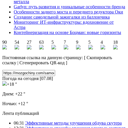
металла
Garlyn: путь развития и уникальные особенности бренда
Особенности заднего моста и переднего редуктора Оки
Создание самодельной зажигалки из баллончика
Мониторинг ИТ-инфраструктуры: вдохновение от
Астра
Контейнеризация на основе Боцман: новые горизонты
90
54
27
63
5
7
9
5
4
18
Постоянная ссылка на данную страницу:
[
Скопировать
ссылку
|
Сгенерировать QR-код
]
Погода на сегодня [07.08]
+18 °
Днем:
+22 °
Ночью:
+12 °
Лента публикаций
06:31
Эффективные методы улучшения обдува скутера