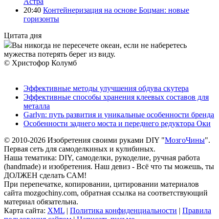
Астра
20:40
Контейнеризация на основе Боцман: новые
горизонты
Цитата дня
Вы никогда не пересечете океан, если не наберетесь
мужества потерять берег из виду.
© Христофор Колумб
Эффективные методы улучшения обдува скутера
Эффективные способы хранения клеевых составов для
металла
Garlyn: путь развития и уникальные особенности бренда
Особенности заднего моста и переднего редуктора Оки
© 2010-2026 Изобретения своими руками DIY "
МозгоЧины
".
Первая сеть для самоделкиных и кулибиных.
Наша тематика: DIY, самоделки, рукоделие, ручная работа
(handmade) и изобретения. Наш девиз - Всё что ты можешь, ты
ДОЛЖЕН сделать САМ!
При перепечатке, копировании, цитировании материалов
сайта mozgochiny.com, обратная ссылка на соответствующий
материал обязательна.
Карта сайта:
XML
|
Политика конфиденциальности
|
Правила