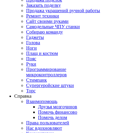
Заказать поделку
Продажа украшений ручной работы
Ремонт техники
Сайт своими руками
Самодельные ЧПУ станки
Собираю команду
Гаджеты
Голова
Ноги
Плащ и костюм
Пояс
Руки
Программирование
микроконтроллеров
Стимпанк
Супергеройские штуки
Торс
Справка
Взаимопомощь
Друзья мозгочинов
Помочь финансово
Помочь делом
Права пользователей
Нас вдохновляют