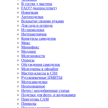
В гостях у мастера
FAQ!? (вопрос/ответ)
Новичкам
Автоподелки
Вскрытие своими руками
Для сада и огорода
Из проволоки
Интерактивчик
Конкурсы самоделок
Микс
Минификс
Моддинг
Мозгоновости
Опросы
Обсуждения самоделок
Мозгочины в офлайне
Мастер-классы в СПб
Русскоязычные ЦМИТЫ
Мотосамоделки
Неопознанное
Нечто | неодобренные статьи
Поделки для фото- и видеокамер
Приготовь САМ
Приколы
Продажа поделок