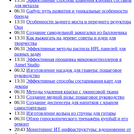
13:31
Эффективные способы хранения клеевых составов
для металла
06:31
Garlyn: путь развития и уникальные особенности
бренда
13:31
Особенности заднего моста и переднего редуктора
Оки
06:31
Создание самодельной зажигалки из баллончика
13:31
Как выжигать на дереве: советы и идеи для
творчества
06:31
Эффективные методы распила HPL панелей для
разных задач
13:31
Эффективная прошивка микроконтроллеров в
Atmel Studio
06:32
Изготовление насадок для гравера: пошаговое
руководство
13:31
Эффективные способы состаривания карт для
декора
06:31
Методы удаления краски с джинсовой ткани
13:31
Создание медной розы: пошаговое руководство
06:31
Создание диспенсера для напитков с краном
самостоятельно
13:31
Изготовление кольца из струны для гитары
06:31
Обзор гироскопического тренажёра gyroball и его
ремонт
20:43
Мониторинг ИТ-инфраструктуры: вдохновение от