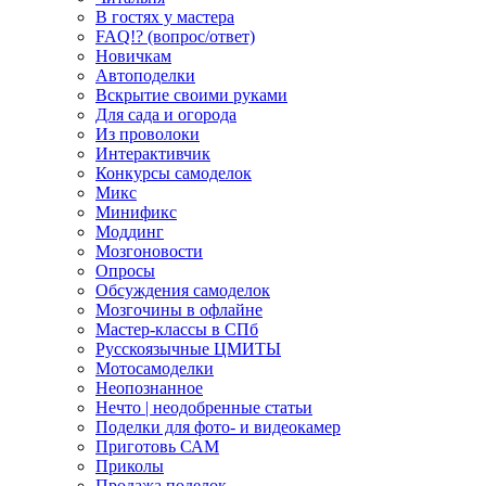
В гостях у мастера
FAQ!? (вопрос/ответ)
Новичкам
Автоподелки
Вскрытие своими руками
Для сада и огорода
Из проволоки
Интерактивчик
Конкурсы самоделок
Микс
Минификс
Моддинг
Мозгоновости
Опросы
Обсуждения самоделок
Мозгочины в офлайне
Мастер-классы в СПб
Русскоязычные ЦМИТЫ
Мотосамоделки
Неопознанное
Нечто | неодобренные статьи
Поделки для фото- и видеокамер
Приготовь САМ
Приколы
Продажа поделок