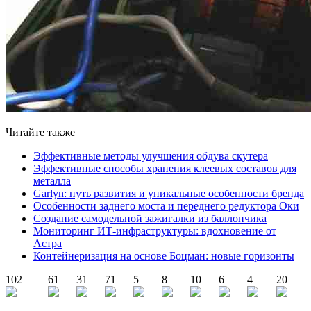
Читайте также
Эффективные методы улучшения обдува скутера
Эффективные способы хранения клеевых составов для
металла
Garlyn: путь развития и уникальные особенности бренда
Особенности заднего моста и переднего редуктора Оки
Создание самодельной зажигалки из баллончика
Мониторинг ИТ-инфраструктуры: вдохновение от
Астра
Контейнеризация на основе Боцман: новые горизонты
102
61
31
71
5
8
10
6
4
20