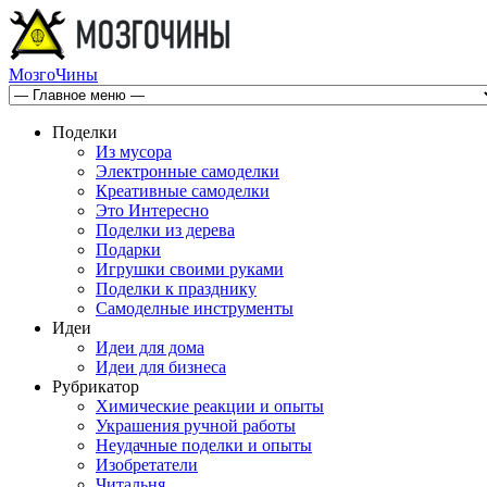
МозгоЧины
Поделки
Из мусора
Электронные самоделки
Креативные самоделки
Это Интересно
Поделки из дерева
Подарки
Игрушки своими руками
Поделки к празднику
Самоделные инструменты
Идеи
Идеи для дома
Идеи для бизнеса
Рубрикатор
Химические реакции и опыты
Украшения ручной работы
Неудачные поделки и опыты
Изобретатели
Читальня