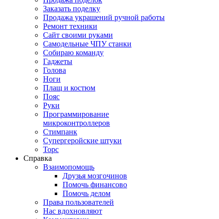
Заказать поделку
Продажа украшений ручной работы
Ремонт техники
Сайт своими руками
Самодельные ЧПУ станки
Собираю команду
Гаджеты
Голова
Ноги
Плащ и костюм
Пояс
Руки
Программирование
микроконтроллеров
Стимпанк
Супергеройские штуки
Торс
Справка
Взаимопомощь
Друзья мозгочинов
Помочь финансово
Помочь делом
Права пользователей
Нас вдохновляют