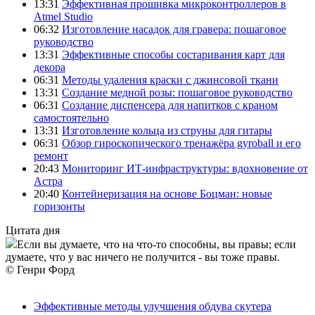
13:31
Эффективная прошивка микроконтроллеров в
Atmel Studio
06:32
Изготовление насадок для гравера: пошаговое
руководство
13:31
Эффективные способы состаривания карт для
декора
06:31
Методы удаления краски с джинсовой ткани
13:31
Создание медной розы: пошаговое руководство
06:31
Создание диспенсера для напитков с краном
самостоятельно
13:31
Изготовление кольца из струны для гитары
06:31
Обзор гироскопического тренажёра gyroball и его
ремонт
20:43
Мониторинг ИТ-инфраструктуры: вдохновение от
Астра
20:40
Контейнеризация на основе Боцман: новые
горизонты
Цитата дня
Если вы думаете, что на что-то способны, вы правы; если
думаете, что у вас ничего не получится - вы тоже правы.
© Генри Форд
Эффективные методы улучшения обдува скутера