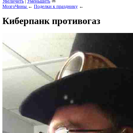
Увеличить
|
Уменьшить
МозгоЧины
←
Поделки к празднику
←
Киберпанк противогаз