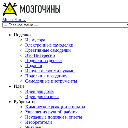
МозгоЧины
Поделки
Из мусора
Электронные самоделки
Креативные самоделки
Это Интересно
Поделки из дерева
Подарки
Игрушки своими руками
Поделки к празднику
Самоделные инструменты
Идеи
Идеи для дома
Идеи для бизнеса
Рубрикатор
Химические реакции и опыты
Украшения ручной работы
Неудачные поделки и опыты
Изобретатели
Читальня