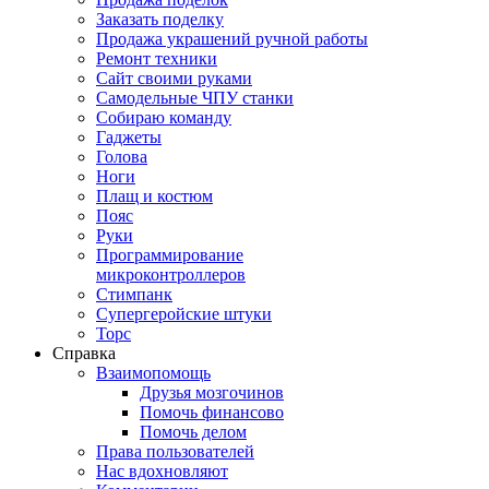
Заказать поделку
Продажа украшений ручной работы
Ремонт техники
Сайт своими руками
Самодельные ЧПУ станки
Собираю команду
Гаджеты
Голова
Ноги
Плащ и костюм
Пояс
Руки
Программирование
микроконтроллеров
Стимпанк
Супергеройские штуки
Торс
Справка
Взаимопомощь
Друзья мозгочинов
Помочь финансово
Помочь делом
Права пользователей
Нас вдохновляют