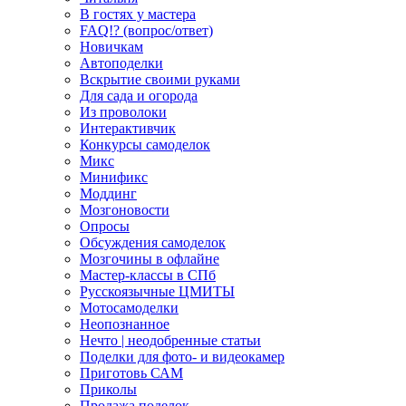
В гостях у мастера
FAQ!? (вопрос/ответ)
Новичкам
Автоподелки
Вскрытие своими руками
Для сада и огорода
Из проволоки
Интерактивчик
Конкурсы самоделок
Микс
Минификс
Моддинг
Мозгоновости
Опросы
Обсуждения самоделок
Мозгочины в офлайне
Мастер-классы в СПб
Русскоязычные ЦМИТЫ
Мотосамоделки
Неопознанное
Нечто | неодобренные статьи
Поделки для фото- и видеокамер
Приготовь САМ
Приколы
Продажа поделок