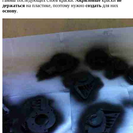
гаммы последующих слоев краски.
Акриловые
краски
не
держаться
на пластике, поэтому нужно
создать
для них
основу
.