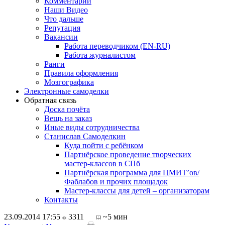
Комментарии
Наши Видео
Что дальше
Репутация
Вакансии
Работа переводчиком (EN-RU)
Работа журналистом
Ранги
Правила оформления
Мозгографика
Электронные самоделки
Обратная связь
Доска почёта
Вещь на заказ
Иные виды сотрудничества
Станислав Самоделкин
Куда пойти с ребёнком
Партнёрское проведение творческих
мастер-классов в СПб
Партнёрская программа для ЦМИТ’ов/
Фаблабов и прочих площадок
Мастер-классы для детей – организаторам
Контакты
23.09.2014 17:55
3311
~5 мин