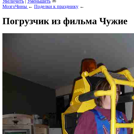
Увеличить
|
Уменьшить
МозгоЧины
←
Поделки к празднику
←
Погрузчик из фильма Чужие