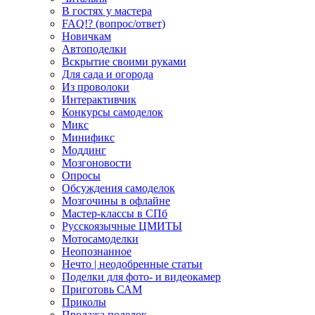
В гостях у мастера
FAQ!? (вопрос/ответ)
Новичкам
Автоподелки
Вскрытие своими руками
Для сада и огорода
Из проволоки
Интерактивчик
Конкурсы самоделок
Микс
Минификс
Моддинг
Мозгоновости
Опросы
Обсуждения самоделок
Мозгочины в офлайне
Мастер-классы в СПб
Русскоязычные ЦМИТЫ
Мотосамоделки
Неопознанное
Нечто | неодобренные статьи
Поделки для фото- и видеокамер
Приготовь САМ
Приколы
Продажа поделок