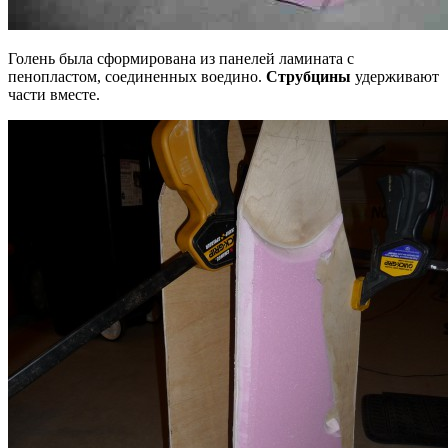
Голень была сформирована из панелей ламината с
пенопластом, соединенных воедино.
Струбцины
удерживают
части вместе.