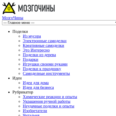
МозгоЧины
Поделки
Из мусора
Электронные самоделки
Креативные самоделки
Это Интересно
Поделки из дерева
Подарки
Игрушки своими руками
Поделки к празднику
Самоделные инструменты
Идеи
Идеи для дома
Идеи для бизнеса
Рубрикатор
Химические реакции и опыты
Украшения ручной работы
Неудачные поделки и опыты
Изобретатели
Читальня