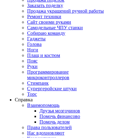
Заказать поделку
Продажа украшений ручной работы
Ремонт техники
Сайт своими руками
Самодельные ЧПУ станки
Собираю команду
Гаджеты
Голова
Ноги
Плащ и костюм
Пояс
Руки
Программирование
микроконтроллеров
Стимпанк
Супергеройские штуки
Торс
Справка
Взаимопомощь
Друзья мозгочинов
Помочь финансово
Помочь делом
Права пользователей
Нас вдохновляют