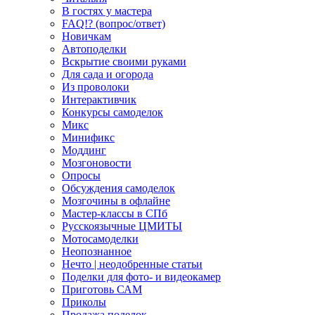
В гостях у мастера
FAQ!? (вопрос/ответ)
Новичкам
Автоподелки
Вскрытие своими руками
Для сада и огорода
Из проволоки
Интерактивчик
Конкурсы самоделок
Микс
Минификс
Моддинг
Мозгоновости
Опросы
Обсуждения самоделок
Мозгочины в офлайне
Мастер-классы в СПб
Русскоязычные ЦМИТЫ
Мотосамоделки
Неопознанное
Нечто | неодобренные статьи
Поделки для фото- и видеокамер
Приготовь САМ
Приколы
Продажа поделок