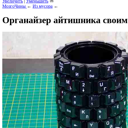
Увеличить
|
Уменьшить
МозгоЧины
←
Из мусора
←
Органайзер айтишника своим