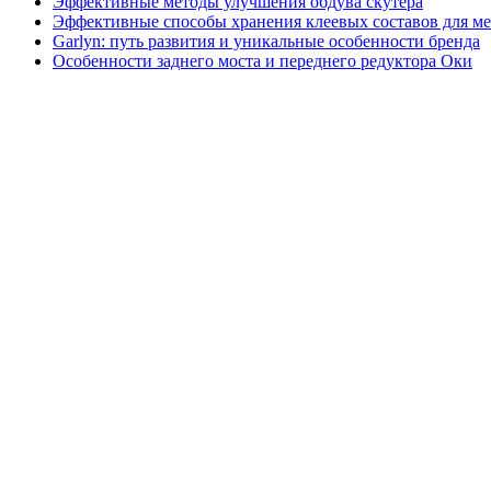
Эффективные методы улучшения обдува скутера
Эффективные способы хранения клеевых составов для ме
Garlyn: путь развития и уникальные особенности бренда
Особенности заднего моста и переднего редуктора Оки
Создание самодельной зажигалки из баллончика
Мониторинг ИТ-инфраструктуры: вдохновение от Астра
Контейнеризация на основе Боцман: новые горизонты
109
65
33
Постоянная ссылка на данную страницу:
[
Скопировать ссылку
Погода на сегодня [06.08]
+18 °
Днем:
+22 °
Ночью:
+12 °
Лента публикаций
06:31
Эффективные методы улучшения обдува скутера
13:31
Эффективные способы хранения клеевых составов 
06:31
Garlyn: путь развития и уникальные особенности б