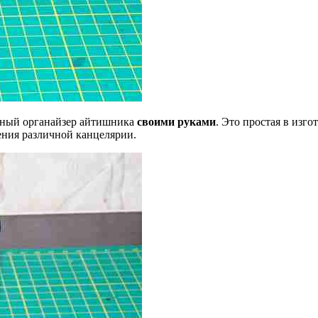
ычный органайзер айтишника
своими
руками
. Это простая в изго
ения различной канцелярии.