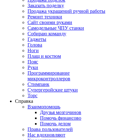
Заказать поделку
Продажа украшений ручной работы
Ремонт техники
Сайт своими руками
Самодельные ЧПУ станки
Собираю команду
Гаджеты
Голова
Ноги
Плащ и костюм
Пояс
Руки
Программирование
микроконтроллеров
Стимпанк
Супергеройские штуки
Торс
Справка
Взаимопомощь
Друзья мозгочинов
Помочь финансово
Помочь делом
Права пользователей
Нас вдохновляют