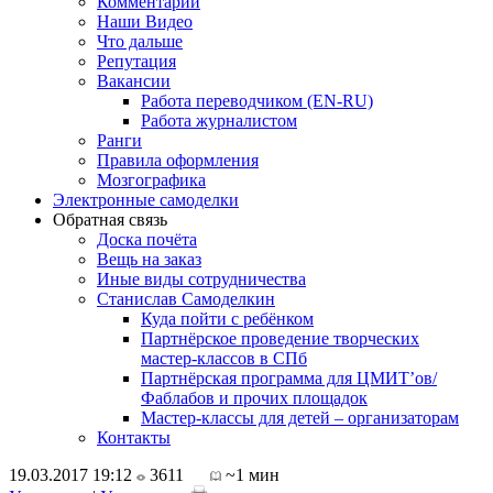
Комментарии
Наши Видео
Что дальше
Репутация
Вакансии
Работа переводчиком (EN-RU)
Работа журналистом
Ранги
Правила оформления
Мозгографика
Электронные самоделки
Обратная связь
Доска почёта
Вещь на заказ
Иные виды сотрудничества
Станислав Самоделкин
Куда пойти с ребёнком
Партнёрское проведение творческих
мастер-классов в СПб
Партнёрская программа для ЦМИТ’ов/
Фаблабов и прочих площадок
Мастер-классы для детей – организаторам
Контакты
19.03.2017 19:12
3611
~1 мин