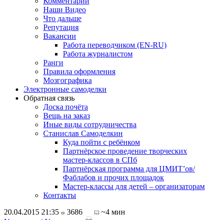
Комментарии
Наши Видео
Что дальше
Репутация
Вакансии
Работа переводчиком (EN-RU)
Работа журналистом
Ранги
Правила оформления
Мозгографика
Электронные самоделки
Обратная связь
Доска почёта
Вещь на заказ
Иные виды сотрудничества
Станислав Самоделкин
Куда пойти с ребёнком
Партнёрское проведение творческих
мастер-классов в СПб
Партнёрская программа для ЦМИТ’ов/
Фаблабов и прочих площадок
Мастер-классы для детей – организаторам
Контакты
20.04.2015 21:35
3686
~4 мин