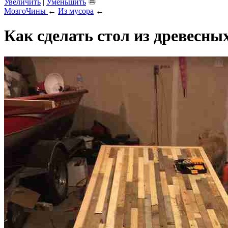
Увеличить
|
Уменьшить
МозгоЧины
←
Из мусора
←
Как сделать стол из древесны