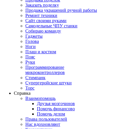
Заказать поделку
Продажа украшений ручной работы
Ремонт техники
Сайт своими руками
Самодельные ЧПУ станки
Собираю команду
Гаджеты
Голова
Ноги
Плащ и костюм
Пояс
Руки
Программирование
микроконтроллеров
Стимпанк
Супергеройские штуки
Торс
Справка
Взаимопомощь
Друзья мозгочинов
Помочь финансово
Помочь делом
Права пользователей
Нас вдохновляют