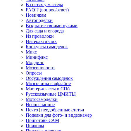
В гостях у мастера
FAQ!? (вопрос/ответ)
Новичкам
Автоподелки
Вскрытие своими руками
Для сада и огорода
Из проволоки
Интерактивчик
Конкурсы самоделок
Микс
Минификс
Моддинг
Мозгоновости
Опросы
Обсуждения самоделок
Мозгочины в офлайне
Мастер-классы в СПб
Русскоязычные ЦМИТЫ
Мотосамоделки
Неопознанное
Нечто | неодобренные статьи
Поделки для фото- и видеокамер
Приготовь САМ
Приколы
Продажа поделок