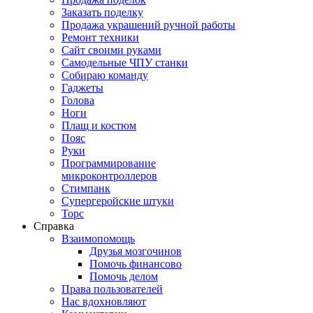
Заказать поделку
Продажа украшений ручной работы
Ремонт техники
Сайт своими руками
Самодельные ЧПУ станки
Собираю команду
Гаджеты
Голова
Ноги
Плащ и костюм
Пояс
Руки
Программирование
микроконтроллеров
Стимпанк
Супергеройские штуки
Торс
Справка
Взаимопомощь
Друзья мозгочинов
Помочь финансово
Помочь делом
Права пользователей
Нас вдохновляют