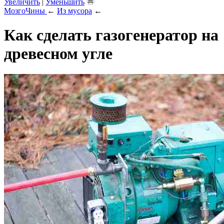
Увеличить
|
Уменьшить
МозгоЧины
←
Из мусора
←
Как сделать газогенератор на
древесном угле