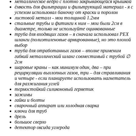
металлическое ведро с плотно закрывающейся крышкой
ёмкость для фильтрации и фильтрующий материал - я с
успехом использовал баночку от краски и поролон
листовой металл - мои толщиной 1.2мм
стальные трубы и фитинги к ним – мои были 2см в
диаметре, только не используйте оцинкованные
труба для входящих газов – я сначала использовал РЕХ
шланги (полиэтиленовые армированные), но это плохой
выбор
труба для отработанных газов – вполне применим
гибкий металлический шланг совместимый с трубой ∅
2см
шаровые краны – как минимум один, два – при
рециркуляции выхлопных газов, три – для стравливания
и четыре - если планируете использовать нагнетатель
для разжигания углей
термостойкий силиконовый герметик
зажимы
гайки и болты
сварочный аппарат или холодная сварка
ключи для труб
дрель
большое сверло
детектор оксида углерода