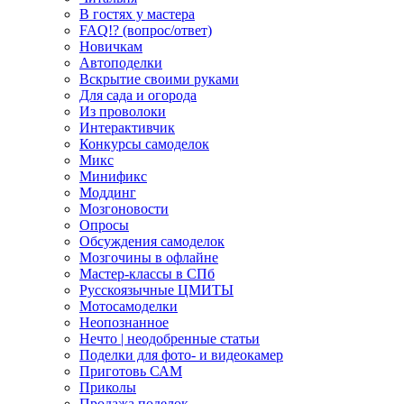
В гостях у мастера
FAQ!? (вопрос/ответ)
Новичкам
Автоподелки
Вскрытие своими руками
Для сада и огорода
Из проволоки
Интерактивчик
Конкурсы самоделок
Микс
Минификс
Моддинг
Мозгоновости
Опросы
Обсуждения самоделок
Мозгочины в офлайне
Мастер-классы в СПб
Русскоязычные ЦМИТЫ
Мотосамоделки
Неопознанное
Нечто | неодобренные статьи
Поделки для фото- и видеокамер
Приготовь САМ
Приколы
Продажа поделок