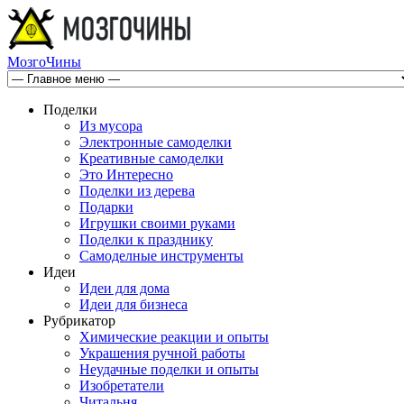
МозгоЧины
Поделки
Из мусора
Электронные самоделки
Креативные самоделки
Это Интересно
Поделки из дерева
Подарки
Игрушки своими руками
Поделки к празднику
Самоделные инструменты
Идеи
Идеи для дома
Идеи для бизнеса
Рубрикатор
Химические реакции и опыты
Украшения ручной работы
Неудачные поделки и опыты
Изобретатели
Читальня