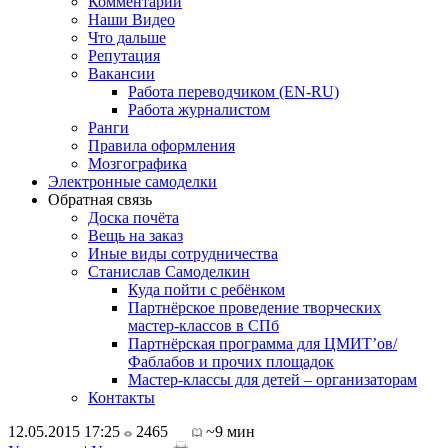
Комментарии
Наши Видео
Что дальше
Репутация
Вакансии
Работа переводчиком (EN-RU)
Работа журналистом
Ранги
Правила оформления
Мозгографика
Электронные самоделки
Обратная связь
Доска почёта
Вещь на заказ
Иные виды сотрудничества
Станислав Самоделкин
Куда пойти с ребёнком
Партнёрское проведение творческих
мастер-классов в СПб
Партнёрская программа для ЦМИТ’ов/
Фаблабов и прочих площадок
Мастер-классы для детей – организаторам
Контакты
12.05.2015 17:25
2465
~9 мин