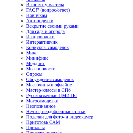
В гостях у мастера
FAQ!? (вопрос/ответ)
Новичкам
Автоподелки
Вскрытие своими руками
Для сада и огорода
Из проволоки
Интерактивчик
Конкурсы самоделок
Микс
Минификс
Моддинг
Мозгоновости
Опросы
Обсуждения самоделок
Мозгочины в офлайне
Мастер-классы в СПб
Русскоязычные ЦМИТЫ
Мотосамоделки
Неопознанное
Нечто | неодобренные статьи
Поделки для фото- и видеокамер
Приготовь САМ
Приколы
Продажа поделок