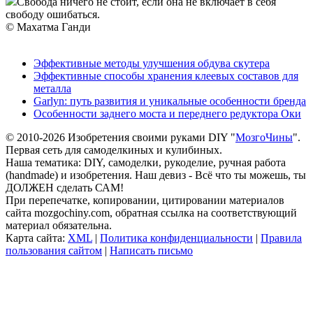
Свобода ничего не стоит, если она не включает в себя
свободу ошибаться.
© Махатма Ганди
Эффективные методы улучшения обдува скутера
Эффективные способы хранения клеевых составов для
металла
Garlyn: путь развития и уникальные особенности бренда
Особенности заднего моста и переднего редуктора Оки
© 2010-2026 Изобретения своими руками DIY "
МозгоЧины
".
Первая сеть для самоделкиных и кулибиных.
Наша тематика: DIY, самоделки, рукоделие, ручная работа
(handmade) и изобретения. Наш девиз - Всё что ты можешь, ты
ДОЛЖЕН сделать САМ!
При перепечатке, копировании, цитировании материалов
сайта mozgochiny.com, обратная ссылка на соответствующий
материал обязательна.
Карта сайта:
XML
|
Политика конфиденциальности
|
Правила
пользования сайтом
|
Написать письмо