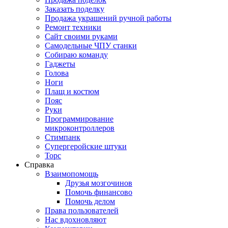
Заказать поделку
Продажа украшений ручной работы
Ремонт техники
Сайт своими руками
Самодельные ЧПУ станки
Собираю команду
Гаджеты
Голова
Ноги
Плащ и костюм
Пояс
Руки
Программирование
микроконтроллеров
Стимпанк
Супергеройские штуки
Торс
Справка
Взаимопомощь
Друзья мозгочинов
Помочь финансово
Помочь делом
Права пользователей
Нас вдохновляют