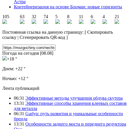
Астра
Контейнеризация на основе Боцман: новые горизонты
105
63
32
74
5
8
11
6
4
21
Постоянная ссылка на данную страницу:
[
Скопировать
ссылку
|
Сгенерировать QR-код
]
Погода на сегодня [08.08]
+18 °
Днем:
+22 °
Ночью:
+12 °
Лента публикаций
06:31
Эффективные методы улучшения обдува скутера
13:31
Эффективные способы хранения клеевых составов
для металла
06:31
Garlyn: путь развития и уникальные особенности
бренда
13:31
Особенности заднего моста и переднего редуктора