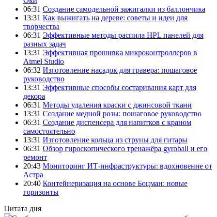
Оки
06:31
Создание самодельной зажигалки из баллончика
13:31
Как выжигать на дереве: советы и идеи для
творчества
06:31
Эффективные методы распила HPL панелей для
разных задач
13:31
Эффективная прошивка микроконтроллеров в
Atmel Studio
06:32
Изготовление насадок для гравера: пошаговое
руководство
13:31
Эффективные способы состаривания карт для
декора
06:31
Методы удаления краски с джинсовой ткани
13:31
Создание медной розы: пошаговое руководство
06:31
Создание диспенсера для напитков с краном
самостоятельно
13:31
Изготовление кольца из струны для гитары
06:31
Обзор гироскопического тренажёра gyroball и его
ремонт
20:43
Мониторинг ИТ-инфраструктуры: вдохновение от
Астра
20:40
Контейнеризация на основе Боцман: новые
горизонты
Цитата дня