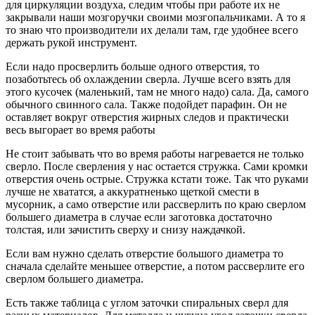
для циркуляции воздуха, следим чтобы при работе их не
закрывали наши мозгоручки своими мозгопальчиками. А то я
то знаю что производители их делали там, где удобнее всего
держать рукой инструмент.
Если надо просверлить больше одного отверстия, то
позаботьтесь об охлаждении сверла. Лучше всего взять для
этого кусочек (маленький, там не много надо) сала. Да, самого
обычного свинного сала. Также подойдет парафин. Он не
оставляет вокруг отверстия жирных следов и практически
весь выгорает во время работы
Не стоит забывать что во время работы нагревается не только
сверло. После сверления у нас остается стружка. Сами кромки
отверстия очень острые. Стружка кстати тоже. Так что руками
лучше не хвататся, а аккуратненько щеткой смести в
мусорник, а само отверстие или рассверлить по краю сверлом
большего диаметра в случае если заготовка достаточно
толстая, или зачистить сверху и снизу наждачкой.
Если вам нужно сделать отверстие большого диаметра то
сначала сделайте меньшее отверстие, а потом рассверлите его
сверлом большего диаметра.
Есть также таблица с углом заточки спиральных сверл для