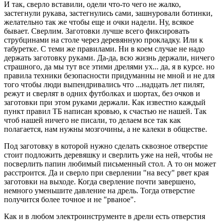
И так, сверло вставили, одели что-то чего не жалко,
застегнули рукава, застегнулись сами, зашнуровали ботинки,
желательно так же чтобы еще и очки надели. Ну, всякое
бывает. Сверлим. Заготовки лучше всего фиксировать
струбцинами на столе через деревянную прокладку. Или к
табуретке. С теми же правилами. Ни в коем случае не надо
держать заготовку руками. Да-да, всю жизнь держали, ничего
страшного, да мы тут все этими дрелями ух... да, я в курсе. но
правила техники безопасности придуманны не мной и не для
того чтобы люди выпендривались что ...надцать лет пилят,
режут и сверлят в одних футболках и шортах, без очков и
заготовки при этом руками держали. Как известно каждый
пункт правил ТБ написан кровью, к счастью не нашей. Так
чтоб нашей ничего не писали, то делаем все так как
полагается, нам нужны мозгочины, а не калеки в обществе.
Под заготовку в которой нужно сделать сквозное отверстие
стоит подложить деревяшку и сверлить уже на ней, чтобы не
посверлить папин любимый письменный стол. А то он может
расстроится. Да и сверло при сверлении "на весу" рвет края
заготовки на выходе. Когда сверление почти завершено,
немного уменьшите давление на дрель. Тогда отверстие
получится более точное и не "рваное".
Как и в любом электроинструменте в дрели есть отверстия