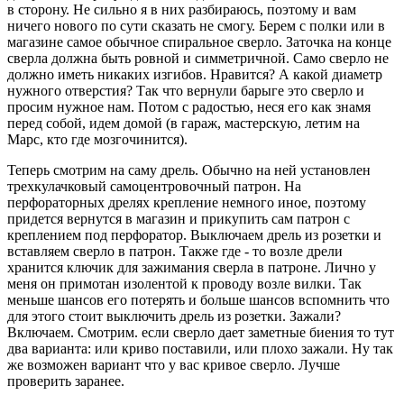
в сторону. Не сильно я в них разбираюсь, поэтому и вам
ничего нового по сути сказать не смогу. Берем с полки или в
магазине самое обычное спиральное сверло. Заточка на конце
сверла должна быть ровной и симметричной. Само сверло не
должно иметь никаких изгибов. Нравится? А какой диаметр
нужного отверстия? Так что вернули барыге это сверло и
просим нужное нам. Потом с радостью, неся его как знамя
перед собой, идем домой (в гараж, мастерскую, летим на
Марс, кто где мозгочинится).
Теперь смотрим на саму дрель. Обычно на ней установлен
трехкулачковый самоцентровочный патрон. На
перфораторных дрелях крепление немного иное, поэтому
придется вернутся в магазин и прикупить сам патрон с
креплением под перфоратор. Выключаем дрель из розетки и
вставляем сверло в патрон. Также где - то возле дрели
хранится ключик для зажимания сверла в патроне. Лично у
меня он примотан изолентой к проводу возле вилки. Так
меньше шансов его потерять и больше шансов вспомнить что
для этого стоит выключить дрель из розетки. Зажали?
Включаем. Смотрим. если сверло дает заметные биения то тут
два варианта: или криво поставили, или плохо зажали. Ну так
же возможен вариант что у вас кривое сверло. Лучше
проверить заранее.