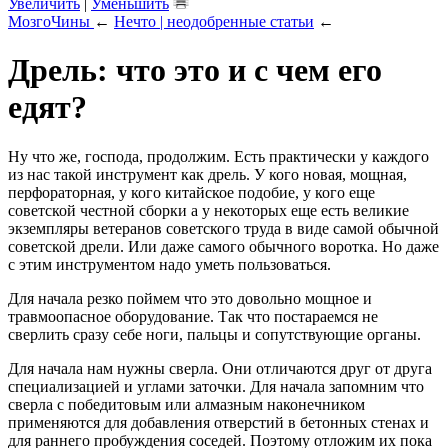
Увеличить
|
Уменьшить
МозгоЧины
←
Нечто | неодобренные статьи
←
Дрель: что это и с чем его
едят?
Ну что же, господа, продолжим. Есть практически у каждого
из нас такой инструмент как дрель. У кого новая, мощная,
перфораторная, у кого китайское подобие, у кого еще
советской честной сборки а у некоторых еще есть великие
экземпляры ветеранов советского труда в виде самой обычной
советской дрели. Или даже самого обычного воротка. Но даже
с этим инструментом надо уметь пользоваться.
Для начала резко поймем что это довольно мощное и
травмоопасное оборудование. Так что постараемся не
сверлить сразу себе ноги, пальцы и сопутствующие органы.
Для начала нам нужны сверла. Они отличаются друг от друга
специализацией и углами заточки. Для начала запомним что
сверла с победитовым или алмазным наконечником
применяются для добавления отверстий в бетонных стенах и
для раннего пробуждения соседей. Поэтому отложим их пока