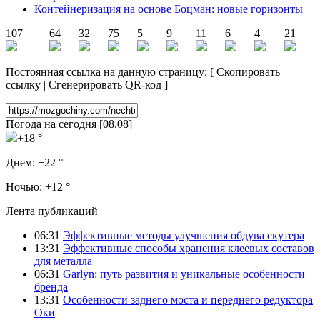
Контейнеризация на основе Боцман: новые горизонты
107
64
32
75
5
9
11
6
4
21
Постоянная ссылка на данную страницу:
[
Скопировать
ссылку
|
Сгенерировать QR-код
]
Погода на сегодня [08.08]
+18 °
Днем:
+22 °
Ночью:
+12 °
Лента публикаций
06:31
Эффективные методы улучшения обдува скутера
13:31
Эффективные способы хранения клеевых составов
для металла
06:31
Garlyn: путь развития и уникальные особенности
бренда
13:31
Особенности заднего моста и переднего редуктора
Оки