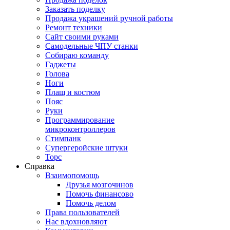
Заказать поделку
Продажа украшений ручной работы
Ремонт техники
Сайт своими руками
Самодельные ЧПУ станки
Собираю команду
Гаджеты
Голова
Ноги
Плащ и костюм
Пояс
Руки
Программирование
микроконтроллеров
Стимпанк
Супергеройские штуки
Торс
Справка
Взаимопомощь
Друзья мозгочинов
Помочь финансово
Помочь делом
Права пользователей
Нас вдохновляют