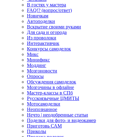
В гостях у мастера
FAQ!? (вопрос/ответ)
Новичкам
Автоподелки
Вскрытие своими руками
Для сада и огорода
Из проволоки
Интерактивчик
Конкурсы самоделок
Микс
Минификс
Моддинг
Мозгоновости
Опросы
Обсуждения самоделок
Мозгочины в офлайне
Мастер-классы в СПб
Русскоязычные ЦМИТЫ
Мотосамоделки
Неопознанное
Нечто | неодобренные статьи
Поделки для фото- и видеокамер
Приготовь САМ
Приколы
Продажа поделок