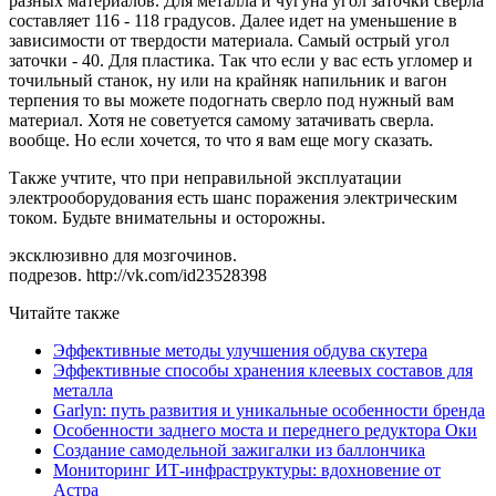
разных материалов. Для металла и чугуна угол заточки сверла
составляет 116 - 118 градусов. Далее идет на уменьшение в
зависимости от твердости материала. Самый острый угол
заточки - 40. Для пластика. Так что если у вас есть угломер и
точильный станок, ну или на крайняк напильник и вагон
терпения то вы можете подогнать сверло под нужный вам
материал. Хотя не советуется самому затачивать сверла.
вообще. Но если хочется, то что я вам еще могу сказать.
Также учтите, что при неправильной эксплуатации
электрооборудования есть шанс поражения электрическим
током. Будьте внимательны и осторожны.
эксклюзивно для мозгочинов.
подрезов. http://vk.com/id23528398
Читайте также
Эффективные методы улучшения обдува скутера
Эффективные способы хранения клеевых составов для
металла
Garlyn: путь развития и уникальные особенности бренда
Особенности заднего моста и переднего редуктора Оки
Создание самодельной зажигалки из баллончика
Мониторинг ИТ-инфраструктуры: вдохновение от
Астра