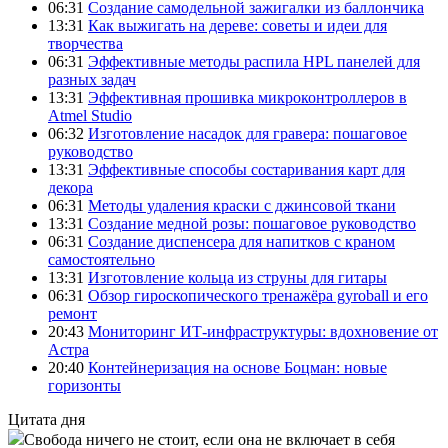
06:31
Создание самодельной зажигалки из баллончика
13:31
Как выжигать на дереве: советы и идеи для
творчества
06:31
Эффективные методы распила HPL панелей для
разных задач
13:31
Эффективная прошивка микроконтроллеров в
Atmel Studio
06:32
Изготовление насадок для гравера: пошаговое
руководство
13:31
Эффективные способы состаривания карт для
декора
06:31
Методы удаления краски с джинсовой ткани
13:31
Создание медной розы: пошаговое руководство
06:31
Создание диспенсера для напитков с краном
самостоятельно
13:31
Изготовление кольца из струны для гитары
06:31
Обзор гироскопического тренажёра gyroball и его
ремонт
20:43
Мониторинг ИТ-инфраструктуры: вдохновение от
Астра
20:40
Контейнеризация на основе Боцман: новые
горизонты
Цитата дня
Свобода ничего не стоит, если она не включает в себя