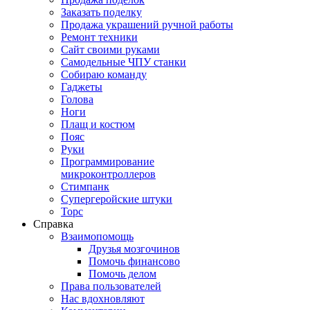
Заказать поделку
Продажа украшений ручной работы
Ремонт техники
Сайт своими руками
Самодельные ЧПУ станки
Собираю команду
Гаджеты
Голова
Ноги
Плащ и костюм
Пояс
Руки
Программирование
микроконтроллеров
Стимпанк
Супергеройские штуки
Торс
Справка
Взаимопомощь
Друзья мозгочинов
Помочь финансово
Помочь делом
Права пользователей
Нас вдохновляют