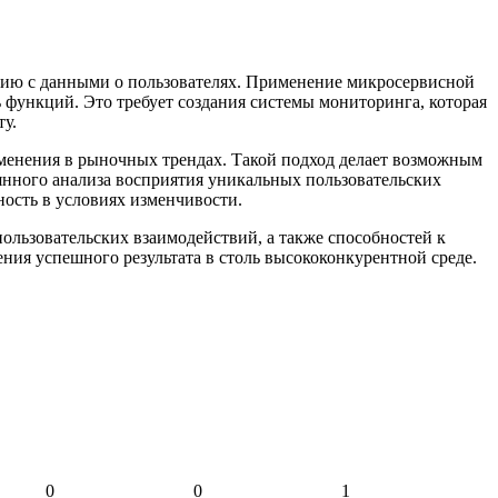
цию с данными о пользователях. Применение микросервисной
 функций. Это требует создания системы мониторинга, которая
ту.
менения в рыночных трендах. Такой подход делает возможным
оянного анализа восприятия уникальных пользовательских
ность в условиях изменчивости.
ользовательских взаимодействий, а также способностей к
ия успешного результата в столь высококонкурентной среде.
0
0
1