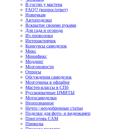
В гостях у мастера
FAQ!? (вопрос/ответ)
Новичкам
Автоподелки
Вскрытие своими руками
Для сада и огорода
Из проволоки
Интерактивчик
Конкурсы самоделок
Микс
Минификс
Моддинг
Мозгоновости
Опросы
Обсуждения самоделок
Мозгочины в офлайне
Мастер-классы в СПб
Русскоязычные ЦМИТЫ
Мотосамоделки
Неопознанное
Нечто | неодобренные статьи
Поделки для фото- и видеокамер
Приготовь САМ
Приколы
Продажа поделок