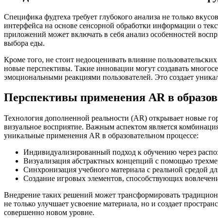
Специфика фудтеха требует глубокого анализа не только вкус
интерфейса на основе сенсорной обработки информации о текс
приложений может включать в себя анализ особенностей воспр
выбора еды.
Кроме того, не стоит недооценивать влияние пользовательски
новые перспективы. Такие инновации могут создавать многосе
эмоциональными реакциями пользователей. Это создает уника
Перспективы применения AR в образо
Технология дополненной реальности (AR) открывает новые го
визуальное восприятие. Важным аспектом является комбинаци
уникальные применения AR в образовательном процессе:
Индивидуализированный подход к обучению через распо
Визуализация абстрактных концепций с помощью трехме
Синхронизация учебного материала с реальной средой д
Создание игровых элементов, способствующих вовлече
Внедрение таких решений может трансформировать традиционн
не только улучшает усвоение материала, но и создает простра
совершенно новом уровне.