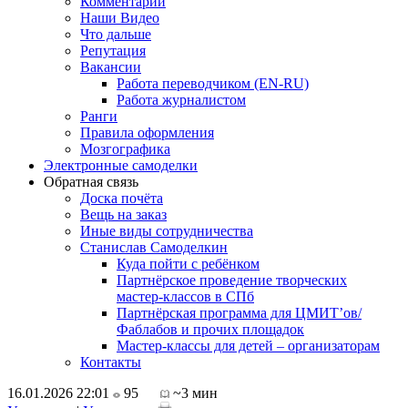
Комментарии
Наши Видео
Что дальше
Репутация
Вакансии
Работа переводчиком (EN-RU)
Работа журналистом
Ранги
Правила оформления
Мозгографика
Электронные самоделки
Обратная связь
Доска почёта
Вещь на заказ
Иные виды сотрудничества
Станислав Самоделкин
Куда пойти с ребёнком
Партнёрское проведение творческих
мастер-классов в СПб
Партнёрская программа для ЦМИТ’ов/
Фаблабов и прочих площадок
Мастер-классы для детей – организаторам
Контакты
16.01.2026 22:01
95
~3 мин