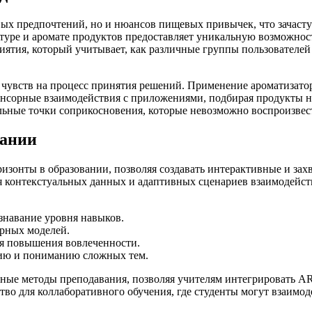
овых предпочтений, но и нюансов пищевых привычек, что зачаст
туре и аромате продуктов предоставляет уникальную возможнос
иятия, который учитывает, как различные группы пользователей
х чувств на процесс принятия решений. Применение ароматизат
нсорные взаимодействия с приложениями, подбирая продукты не
льные точки соприкосновения, которые невозможно воспроизве
вании
ризонты в образовании, позволяя создавать интерактивные и з
я контекстуальных данных и адаптивных сценариев взаимодейст
знавание уровня навыков.
рных моделей.
ля повышения вовлеченности.
нию и пониманию сложных тем.
ые методы преподавания, позволяя учителям интегрировать AR
нство для коллаборативного обучения, где студенты могут взаим