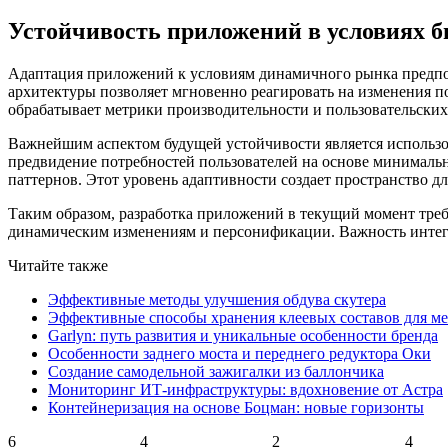
Устойчивость приложений в условиях 
Адаптация приложений к условиям динамичного рынка предпол
архитектуры позволяет мгновенно реагировать на изменения по
обрабатывает метрики производительности и пользовательских 
Важнейшим аспектом будущей устойчивости является использо
предвидение потребностей пользователей на основе минимальн
паттернов. Этот уровень адаптивности создает пространство д
Таким образом, разработка приложений в текущий момент треб
динамическим изменениям и персонификации. Важность интегр
Читайте также
Эффективные методы улучшения обдува скутера
Эффективные способы хранения клеевых составов для ме
Garlyn: путь развития и уникальные особенности бренда
Особенности заднего моста и переднего редуктора Оки
Создание самодельной зажигалки из баллончика
Мониторинг ИТ-инфраструктуры: вдохновение от Астра
Контейнеризация на основе Боцман: новые горизонты
6
4
2
4