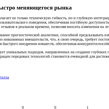
быстро меняющегося рынка
агает не только техническую гибкость, но и глубокую интегра
льзовательского поведения, обеспечивая постійную доступность
отзывов в реальном времени, позволяя вносить изменения на ле
вание прогностической аналитики, способной предсказывать из
о инвазивных вмешательств, что, в свою очередь, требует пост
ля быстрого внедрения новшеств, обеспечивая конкурентоспособ
ует уникальных подходов, направленных на создание глубоких п
ации передовых технологий становится очевидной для достижен
талла
0
0
1