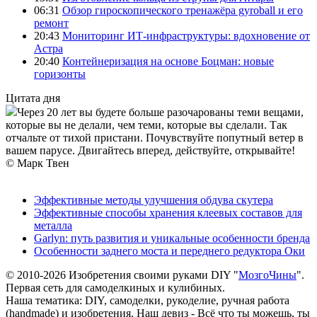
06:31
Обзор гироскопического тренажёра gyroball и его
ремонт
20:43
Мониторинг ИТ-инфраструктуры: вдохновение от
Астра
20:40
Контейнеризация на основе Боцман: новые
горизонты
Цитата дня
Через 20 лет вы будете больше разочарованы теми вещами,
которые вы не делали, чем теми, которые вы сделали. Так
отчальте от тихой пристани. Почувствуйте попутный ветер в
вашем парусе. Двигайтесь вперед, действуйте, открывайте!
© Марк Твен
Эффективные методы улучшения обдува скутера
Эффективные способы хранения клеевых составов для
металла
Garlyn: путь развития и уникальные особенности бренда
Особенности заднего моста и переднего редуктора Оки
© 2010-2026 Изобретения своими руками DIY "
МозгоЧины
".
Первая сеть для самоделкиных и кулибиных.
Наша тематика: DIY, самоделки, рукоделие, ручная работа
(handmade) и изобретения. Наш девиз - Всё что ты можешь, ты