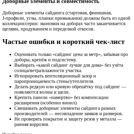
Доборные элементы и совместимость
Доборные элементы сайдинга (стартовая, финишная,
J‑профили, углы, планки примыкания) должны быть из одной
коллекции/серии: экономия на доборах часто заканчивается
щелями, продуванием и переделкой откосов.
Частые ошибки и короткий чек‑лист
Оценивать только «сайдинг цена за метр», забывая про
доборы, крепёж и подсистему.
Выбирать «какой сайдинг лучше для дома» без учёта
солнца/ветра/влажности участка.
Игнорировать вентиляционный зазор и
паропроницаемость стены/утеплителя.
Делать редкую или кривую обрешётку под сайдинг —
появляются волны и щели.
Крепить панели «намертво» без компенсации
расширения (особенно винил).
Смешивать доборные элементы сайдинга разных
производителей — несовпадение замков и размеров.
Не проверять покрытие и защиту резов у металла —
ранняя коррозия.