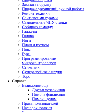
Заказать поделку
Продажа украшений ручной работы
Ремонт техники
Сайт своими руками
Самодельные ЧПУ станки
Собираю команду
Гаджеты
Голова
Ноги
Плащ и костюм
Пояс
Руки
Программирование
микроконтроллеров
Стимпанк
Супергеройские штуки
Торс
Справка
Взаимопомощь
Друзья мозгочинов
Помочь финансово
Помочь делом
Права пользователей
Нас вдохновляют