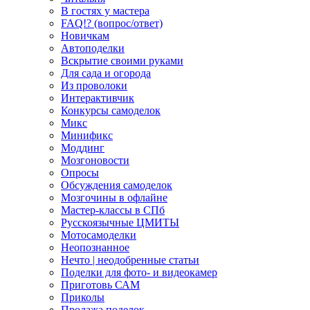
В гостях у мастера
FAQ!? (вопрос/ответ)
Новичкам
Автоподелки
Вскрытие своими руками
Для сада и огорода
Из проволоки
Интерактивчик
Конкурсы самоделок
Микс
Минификс
Моддинг
Мозгоновости
Опросы
Обсуждения самоделок
Мозгочины в офлайне
Мастер-классы в СПб
Русскоязычные ЦМИТЫ
Мотосамоделки
Неопознанное
Нечто | неодобренные статьи
Поделки для фото- и видеокамер
Приготовь САМ
Приколы
Продажа поделок