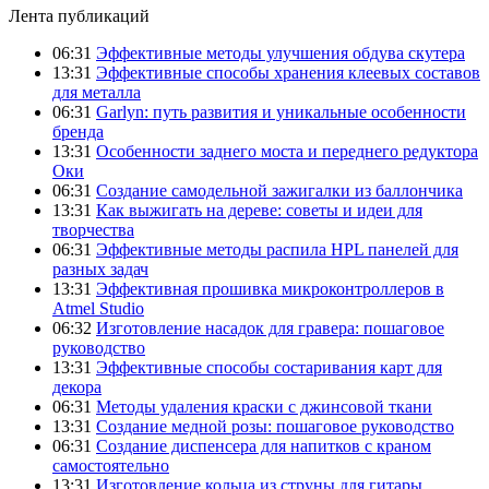
Лента публикаций
06:31
Эффективные методы улучшения обдува скутера
13:31
Эффективные способы хранения клеевых составов
для металла
06:31
Garlyn: путь развития и уникальные особенности
бренда
13:31
Особенности заднего моста и переднего редуктора
Оки
06:31
Создание самодельной зажигалки из баллончика
13:31
Как выжигать на дереве: советы и идеи для
творчества
06:31
Эффективные методы распила HPL панелей для
разных задач
13:31
Эффективная прошивка микроконтроллеров в
Atmel Studio
06:32
Изготовление насадок для гравера: пошаговое
руководство
13:31
Эффективные способы состаривания карт для
декора
06:31
Методы удаления краски с джинсовой ткани
13:31
Создание медной розы: пошаговое руководство
06:31
Создание диспенсера для напитков с краном
самостоятельно
13:31
Изготовление кольца из струны для гитары