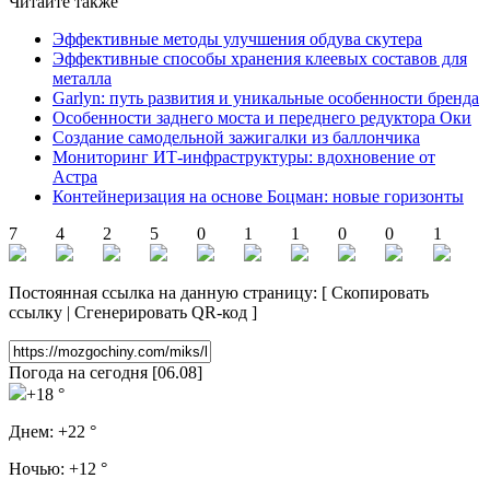
Читайте также
Эффективные методы улучшения обдува скутера
Эффективные способы хранения клеевых составов для
металла
Garlyn: путь развития и уникальные особенности бренда
Особенности заднего моста и переднего редуктора Оки
Создание самодельной зажигалки из баллончика
Мониторинг ИТ-инфраструктуры: вдохновение от
Астра
Контейнеризация на основе Боцман: новые горизонты
7
4
2
5
0
1
1
0
0
1
Постоянная ссылка на данную страницу:
[
Скопировать
ссылку
|
Сгенерировать QR-код
]
Погода на сегодня [06.08]
+18 °
Днем:
+22 °
Ночью:
+12 °