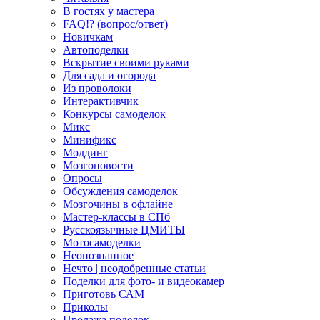
В гостях у мастера
FAQ!? (вопрос/ответ)
Новичкам
Автоподелки
Вскрытие своими руками
Для сада и огорода
Из проволоки
Интерактивчик
Конкурсы самоделок
Микс
Минификс
Моддинг
Мозгоновости
Опросы
Обсуждения самоделок
Мозгочины в офлайне
Мастер-классы в СПб
Русскоязычные ЦМИТЫ
Мотосамоделки
Неопознанное
Нечто | неодобренные статьи
Поделки для фото- и видеокамер
Приготовь САМ
Приколы
Продажа поделок