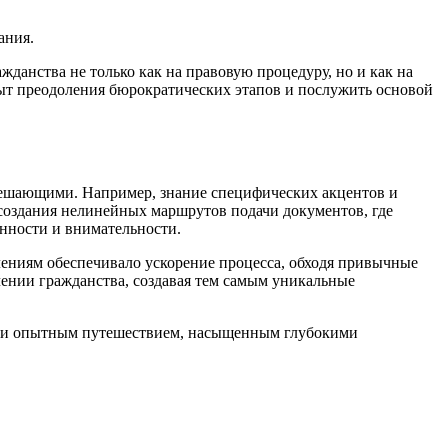
ания.
жданства не только как на правовую процедуру, но и как на
пыт преодоления бюрократических этапов и послужить основой
 решающими. Например, знание специфических акцентов и
 создания нелинейных маршрутов подачи документов, где
ённости и внимательности.
ениям обеспечивало ускорение процесса, обходя привычные
учении гражданства, создавая тем самым уникальные
 но и опытным путешествием, насыщенным глубокими