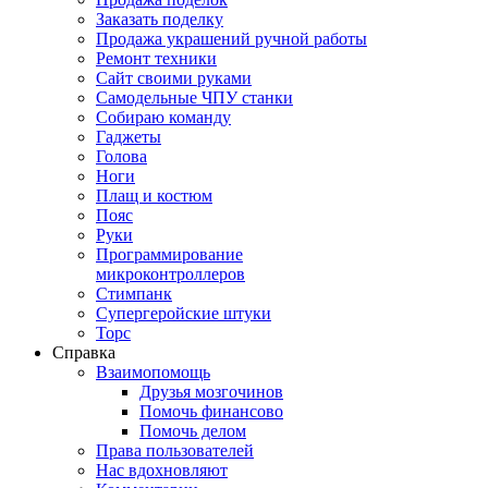
Заказать поделку
Продажа украшений ручной работы
Ремонт техники
Сайт своими руками
Самодельные ЧПУ станки
Собираю команду
Гаджеты
Голова
Ноги
Плащ и костюм
Пояс
Руки
Программирование
микроконтроллеров
Стимпанк
Супергеройские штуки
Торс
Справка
Взаимопомощь
Друзья мозгочинов
Помочь финансово
Помочь делом
Права пользователей
Нас вдохновляют