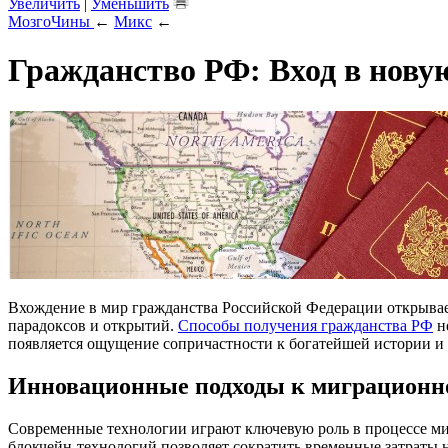
Увеличить
|
Уменьшить
МозгоЧины
←
Микс
←
Гражданство РФ: Вход в нову
Вхождение в мир гражданства Российской Федерации открывае
парадоксов и открытий.
Способы получения гражданства РФ
не
появляется ощущение сопричастности к богатейшей истории и 
Инновационные подходы к миграционн
Современные технологии играют ключевую роль в процессе ми
блокчейн-технологий позволяет сократить временные затраты 