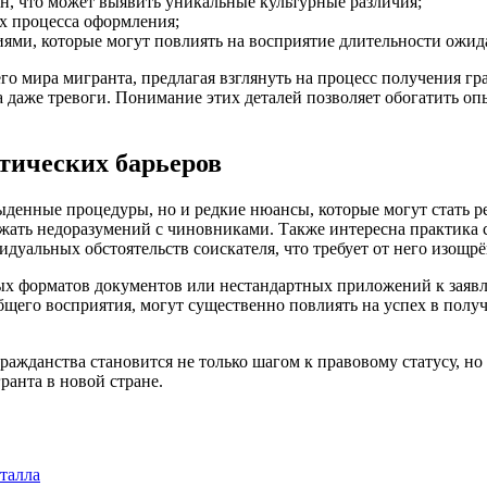
н, что может выявить уникальные культурные различия;
х процесса оформления;
ями, которые могут повлиять на восприятие длительности ожид
о мира мигранта, предлагая взглянуть на процесс получения гра
 даже тревоги. Понимание этих деталей позволяет обогатить о
тических барьеров
быденные процедуры, но и редкие нюансы, которые могут стать
ежать недоразумений с чиновниками. Также интересна практика
идуальных обстоятельств соискателя, что требует от него изощр
ых форматов документов или нестандартных приложений к заявл
 общего восприятия, могут существенно повлиять на успех в пол
гражданства становится не только шагом к правовому статусу,
анта в новой стране.
талла