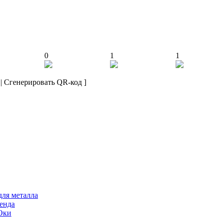
0
1
1
|
Сгенерировать QR-код
]
для металла
ренда
 Оки