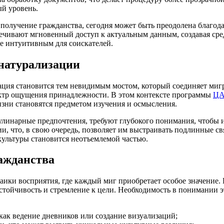
ый уровень.
 получение гражданства, сегодня может быть преодолена благод
чивают мгновенный доступ к актуальным данным, создавая среду
ее интуитивным для соискателей.
 натурализации
ция становится тем невидимым мостом, который соединяет мигра
ектр ощущения принадлежности. В этом контексте программы
Ц
зни становятся предметом изучения и осмысления.
кулинарные предпочтения, требуют глубокого понимания, чтобы 
и, что, в свою очередь, позволяет им выстраивать подлинные с
культуры становится неотъемлемой частью.
ажданства
ики восприятия, где каждый миг приобретает особое значение. 
стойчивость и стремление к цели. Необходимость в понимании э
ак ведение дневников или создание визуализаций;