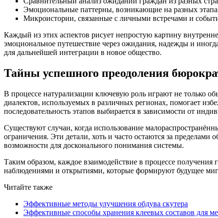
Сравнительный анализ ожиданий граждан из разных стра
Эмоциональные паттерны, возникающие на разных этапа
Микроистории, связанные с личными встречами и событи
Каждый из этих аспектов рисует непростую картину внутреннег
эмоциональное путешествие через ожидания, надежды и иногда
для дальнейшей интеграции в новое общество.
Тайны успешного преодоления бюрокра
В процессе натурализации ключевую роль играют не только о
диалектов, используемых в различных регионах, помогает изб
последовательность этапов выбирается в зависимости от индив
Существуют случаи, когда использование малораспространённ
ограничения. Эти детали, хоть и часто остаются за пределами
возможности для досконального понимания системы.
Таким образом, каждое взаимодействие в процессе получения 
наблюдениями и открытиями, которые формируют будущее мигр
Читайте также
Эффективные методы улучшения обдува скутера
Эффективные способы хранения клеевых составов для ме