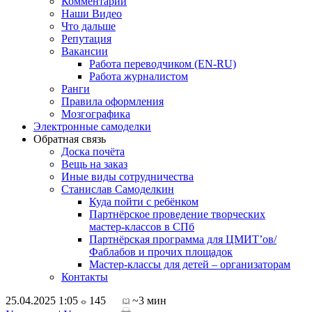
Комментарии
Наши Видео
Что дальше
Репутация
Вакансии
Работа переводчиком (EN-RU)
Работа журналистом
Ранги
Правила оформления
Мозгографика
Электронные самоделки
Обратная связь
Доска почёта
Вещь на заказ
Иные виды сотрудничества
Станислав Самоделкин
Куда пойти с ребёнком
Партнёрское проведение творческих
мастер-классов в СПб
Партнёрская программа для ЦМИТ’ов/
Фаблабов и прочих площадок
Мастер-классы для детей – организаторам
Контакты
25.04.2025 1:05
145
~3 мин