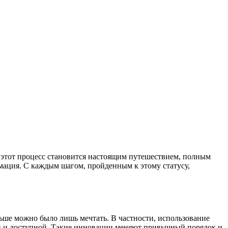
 этот процесс становится настоящим путешествием, полным
мация. С каждым шагом, пройденным к этому статусу,
ьше можно было лишь мечтать. В частности, использование
ной и доступной. Такие инновации меняют привычный порядок и