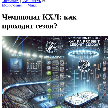
Увеличить
|
Уменьшить
МозгоЧины
←
Микс
←
Чемпионат КХЛ: как
проходит сезон?