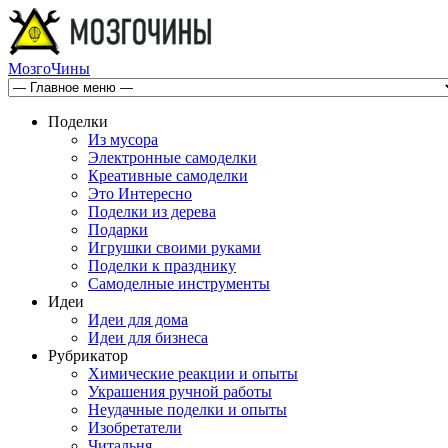
МозгоЧины
Поделки
Из мусора
Электронные самоделки
Креативные самоделки
Это Интересно
Поделки из дерева
Подарки
Игрушки своими руками
Поделки к празднику
Самоделные инструменты
Идеи
Идеи для дома
Идеи для бизнеса
Рубрикатор
Химические реакции и опыты
Украшения ручной работы
Неудачные поделки и опыты
Изобретатели
Читальня