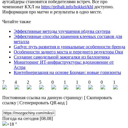
аутсайдеры становятся победителями встреч. Все про
чемпионат КХЛ на
https://pribalt.info/hokkei/khl
доступно.
Информация про матчи и результаты в одно месте.
Читайте также
Эффективные методы улучшения обдува скутера
Эффективные способы хранения клеевых составов для
металла
Garlyn: путь развития и уникальные особенности бренда
Особенности заднего моста и переднего редуктора Оки
Создание самодельной зажигалки из баллончика
Мониторинг ИТ-инфраструктуры: вдохновение от
Астра
Контейнеризация на основе Боцман: новые горизонты
7
4
2
5
0
1
1
0
0
1
Постоянная ссылка на данную страницу:
[
Скопировать
ссылку
|
Сгенерировать QR-код
]
Погода на сегодня [08.08]
+18 °