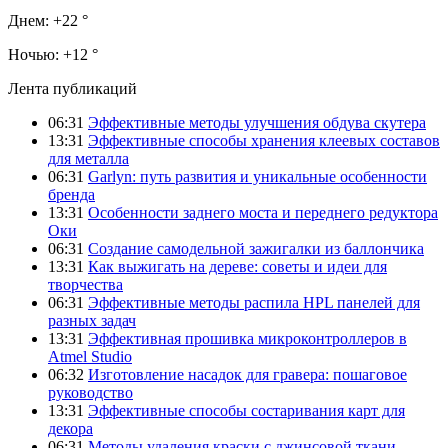
Днем:
+22 °
Ночью:
+12 °
Лента публикаций
06:31
Эффективные методы улучшения обдува скутера
13:31
Эффективные способы хранения клеевых составов
для металла
06:31
Garlyn: путь развития и уникальные особенности
бренда
13:31
Особенности заднего моста и переднего редуктора
Оки
06:31
Создание самодельной зажигалки из баллончика
13:31
Как выжигать на дереве: советы и идеи для
творчества
06:31
Эффективные методы распила HPL панелей для
разных задач
13:31
Эффективная прошивка микроконтроллеров в
Atmel Studio
06:32
Изготовление насадок для гравера: пошаговое
руководство
13:31
Эффективные способы состаривания карт для
декора
06:31
Методы удаления краски с джинсовой ткани