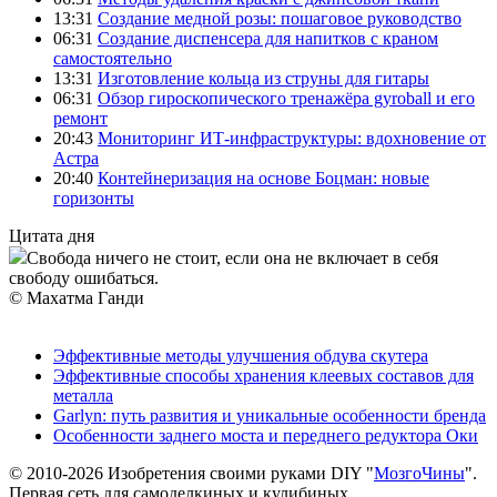
13:31
Создание медной розы: пошаговое руководство
06:31
Создание диспенсера для напитков с краном
самостоятельно
13:31
Изготовление кольца из струны для гитары
06:31
Обзор гироскопического тренажёра gyroball и его
ремонт
20:43
Мониторинг ИТ-инфраструктуры: вдохновение от
Астра
20:40
Контейнеризация на основе Боцман: новые
горизонты
Цитата дня
Свобода ничего не стоит, если она не включает в себя
свободу ошибаться.
© Махатма Ганди
Эффективные методы улучшения обдува скутера
Эффективные способы хранения клеевых составов для
металла
Garlyn: путь развития и уникальные особенности бренда
Особенности заднего моста и переднего редуктора Оки
© 2010-2026 Изобретения своими руками DIY "
МозгоЧины
".
Первая сеть для самоделкиных и кулибиных.