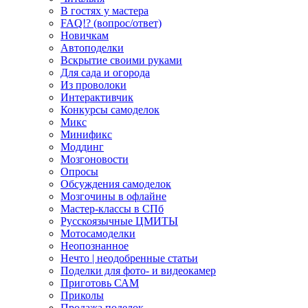
В гостях у мастера
FAQ!? (вопрос/ответ)
Новичкам
Автоподелки
Вскрытие своими руками
Для сада и огорода
Из проволоки
Интерактивчик
Конкурсы самоделок
Микс
Минификс
Моддинг
Мозгоновости
Опросы
Обсуждения самоделок
Мозгочины в офлайне
Мастер-классы в СПб
Русскоязычные ЦМИТЫ
Мотосамоделки
Неопознанное
Нечто | неодобренные статьи
Поделки для фото- и видеокамер
Приготовь САМ
Приколы
Продажа поделок