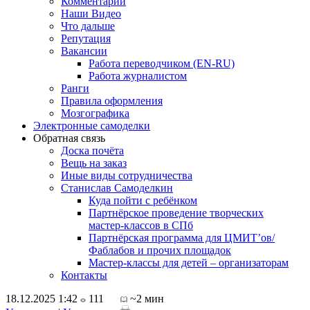
Комментарии
Наши Видео
Что дальше
Репутация
Вакансии
Работа переводчиком (EN-RU)
Работа журналистом
Ранги
Правила оформления
Мозгографика
Электронные самоделки
Обратная связь
Доска почёта
Вещь на заказ
Иные виды сотрудничества
Станислав Самоделкин
Куда пойти с ребёнком
Партнёрское проведение творческих
мастер-классов в СПб
Партнёрская программа для ЦМИТ’ов/
Фаблабов и прочих площадок
Мастер-классы для детей – организаторам
Контакты
18.12.2025 1:42
111
~2 мин