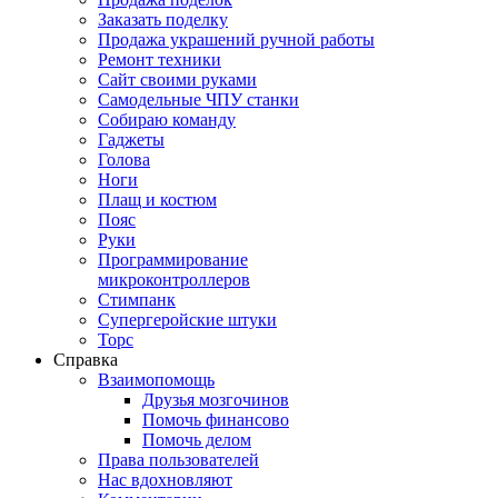
Заказать поделку
Продажа украшений ручной работы
Ремонт техники
Сайт своими руками
Самодельные ЧПУ станки
Собираю команду
Гаджеты
Голова
Ноги
Плащ и костюм
Пояс
Руки
Программирование
микроконтроллеров
Стимпанк
Супергеройские штуки
Торс
Справка
Взаимопомощь
Друзья мозгочинов
Помочь финансово
Помочь делом
Права пользователей
Нас вдохновляют