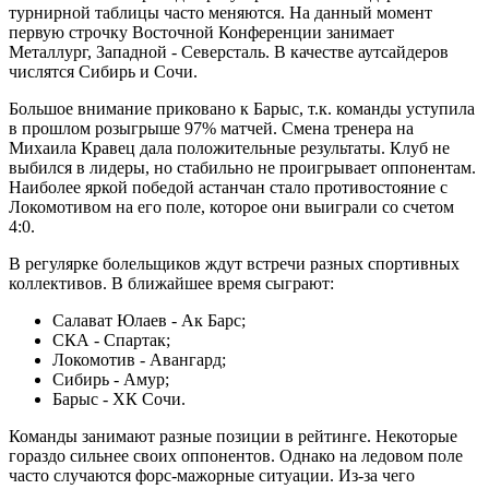
турнирной таблицы часто меняются. На данный момент
первую строчку Восточной Конференции занимает
Металлург, Западной - Северсталь. В качестве аутсайдеров
числятся Сибирь и Сочи.
Большое внимание приковано к Барыс, т.к. команды уступила
в прошлом розыгрыше 97% матчей. Смена тренера на
Михаила Кравец дала положительные результаты. Клуб не
выбился в лидеры, но стабильно не проигрывает оппонентам.
Наиболее яркой победой астанчан стало противостояние с
Локомотивом на его поле, которое они выиграли со счетом
4:0.
В регулярке болельщиков ждут встречи разных спортивных
коллективов. В ближайшее время сыграют:
Салават Юлаев - Ак Барс;
СКА - Спартак;
Локомотив - Авангард;
Сибирь - Амур;
Барыс - ХК Сочи.
Команды занимают разные позиции в рейтинге. Некоторые
гораздо сильнее своих оппонентов. Однако на ледовом поле
часто случаются форс-мажорные ситуации. Из-за чего