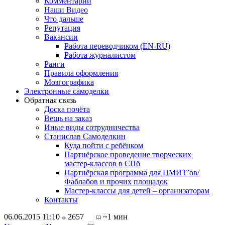
Комментарии
Наши Видео
Что дальше
Репутация
Вакансии
Работа переводчиком (EN-RU)
Работа журналистом
Ранги
Правила оформления
Мозгографика
Электронные самоделки
Обратная связь
Доска почёта
Вещь на заказ
Иные виды сотрудничества
Станислав Самоделкин
Куда пойти с ребёнком
Партнёрское проведение творческих
мастер-классов в СПб
Партнёрская программа для ЦМИТ’ов/
Фаблабов и прочих площадок
Мастер-классы для детей – организаторам
Контакты
06.06.2015 11:10
2657
~1 мин