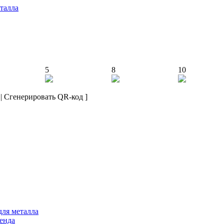
талла
5
8
10
|
Сгенерировать QR-код
]
для металла
ренда