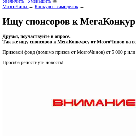
Увеличить
|
Уменьшить
МозгоЧины
←
Конкурсы самоделок
←
Ищу спонсоров к МегаКонкурс
Друзья, поучаствуйте в опросе.
Так же ищу спонсоров к МегаКонкурсу от МозгоЧинов на в
Призовой фонд (помимо призов от МозгоЧинов) от 5 000 р ил
Просьба репостнуть новость!