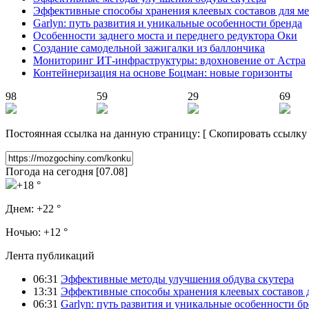
Эффективные способы хранения клеевых составов для ме
Garlyn: путь развития и уникальные особенности бренда
Особенности заднего моста и переднего редуктора Оки
Создание самодельной зажигалки из баллончика
Мониторинг ИТ-инфраструктуры: вдохновение от Астра
Контейнеризация на основе Боцман: новые горизонты
98
59
29
69
Постоянная ссылка на данную страницу:
[
Скопировать ссылку
Погода на сегодня [07.08]
+18 °
Днем:
+22 °
Ночью:
+12 °
Лента публикаций
06:31
Эффективные методы улучшения обдува скутера
13:31
Эффективные способы хранения клеевых составов 
06:31
Garlyn: путь развития и уникальные особенности б