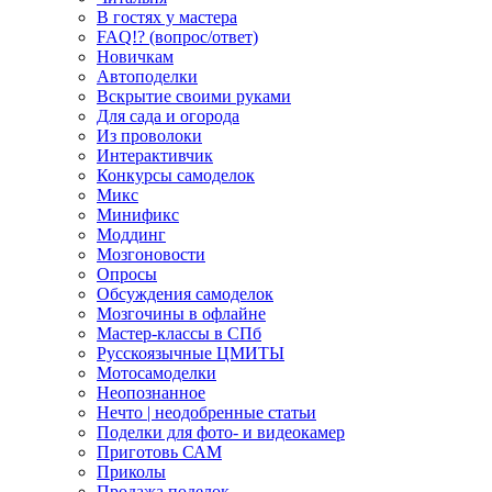
В гостях у мастера
FAQ!? (вопрос/ответ)
Новичкам
Автоподелки
Вскрытие своими руками
Для сада и огорода
Из проволоки
Интерактивчик
Конкурсы самоделок
Микс
Минификс
Моддинг
Мозгоновости
Опросы
Обсуждения самоделок
Мозгочины в офлайне
Мастер-классы в СПб
Русскоязычные ЦМИТЫ
Мотосамоделки
Неопознанное
Нечто | неодобренные статьи
Поделки для фото- и видеокамер
Приготовь САМ
Приколы
Продажа поделок