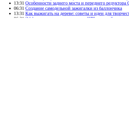
13:31
Особенности заднего моста и переднего редуктора
06:31
Создание самодельной зажигалки из баллончика
13:31
Как выжигать на дереве: советы и идеи для творчес
06:31
Эффективные методы распила HPL панелей для раз
13:31
Эффективная прошивка микроконтроллеров в Atmel
06:32
Изготовление насадок для гравера: пошаговое руко
13:31
Эффективные способы состаривания карт для декор
06:31
Методы удаления краски с джинсовой ткани
13:31
Создание медной розы: пошаговое руководство
06:31
Создание диспенсера для напитков с краном самост
13:31
Изготовление кольца из струны для гитары
06:31
Обзор гироскопического тренажёра gyroball и его р
20:43
Мониторинг ИТ-инфраструктуры: вдохновение от 
20:40
Контейнеризация на основе Боцман: новые горизо
Цитата дня
Вы никогда не пересечете океан, если не наберетесь мужества
© Христофор Колумб
Эффективные методы улучшения обдува скутера
Эффективные способы хранения клеевых составов для ме
Garlyn: путь развития и уникальные особенности бренда
Особенности заднего моста и переднего редуктора Оки