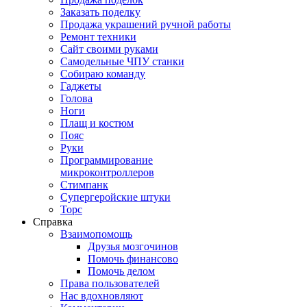
Заказать поделку
Продажа украшений ручной работы
Ремонт техники
Сайт своими руками
Самодельные ЧПУ станки
Собираю команду
Гаджеты
Голова
Ноги
Плащ и костюм
Пояс
Руки
Программирование
микроконтроллеров
Стимпанк
Супергеройские штуки
Торс
Справка
Взаимопомощь
Друзья мозгочинов
Помочь финансово
Помочь делом
Права пользователей
Нас вдохновляют