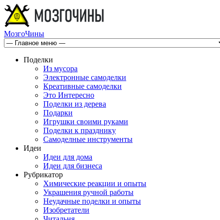
МозгоЧины
Поделки
Из мусора
Электронные самоделки
Креативные самоделки
Это Интересно
Поделки из дерева
Подарки
Игрушки своими руками
Поделки к празднику
Самоделные инструменты
Идеи
Идеи для дома
Идеи для бизнеса
Рубрикатор
Химические реакции и опыты
Украшения ручной работы
Неудачные поделки и опыты
Изобретатели
Читальня