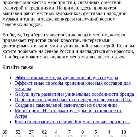
проходит множество мероприятий, связанных с местной
культурой и традициями. Например, здесь проводятся
выставки работ местных художников, фестивали народной
музыки и танца, а также конкурсы на лучший костюм
северных народов.
В общем, Териберка является уникальным местом, которое
привлекает туристов своей красотой, интересными
достопримечательностями и уникальной атмосферой. Если вы
хотите побывать на севере России и насладиться его красотой,
Териберка может стать лучшим местом для вашего отдыха.
Читайте также
Эффективные методы улучшения обдува скутера
Эффективные способы хранения клеевых составов для
металла
Garlyn: путь развития и уникальные особенности бренда
Особенности заднего моста и переднего редуктора Оки
Создание самодельной зажигалки из баллончика
Мониторинг ИТ-инфраструктуры: вдохновение от
Астра
Контейнеризация на основе Боцман: новые горизонты
89
53
27
62
4
7
9
5
4
18