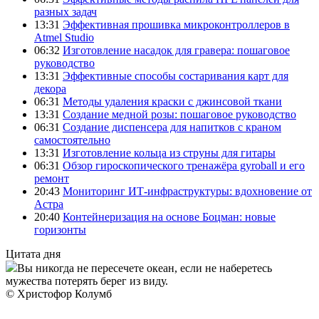
разных задач
13:31
Эффективная прошивка микроконтроллеров в
Atmel Studio
06:32
Изготовление насадок для гравера: пошаговое
руководство
13:31
Эффективные способы состаривания карт для
декора
06:31
Методы удаления краски с джинсовой ткани
13:31
Создание медной розы: пошаговое руководство
06:31
Создание диспенсера для напитков с краном
самостоятельно
13:31
Изготовление кольца из струны для гитары
06:31
Обзор гироскопического тренажёра gyroball и его
ремонт
20:43
Мониторинг ИТ-инфраструктуры: вдохновение от
Астра
20:40
Контейнеризация на основе Боцман: новые
горизонты
Цитата дня
Вы никогда не пересечете океан, если не наберетесь
мужества потерять берег из виду.
© Христофор Колумб