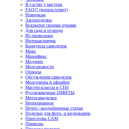
В гостях у мастера
FAQ!? (вопрос/ответ)
Новичкам
Автоподелки
Вскрытие своими руками
Для сада и огорода
Из проволоки
Интерактивчик
Конкурсы самоделок
Микс
Минификс
Моддинг
Мозгоновости
Опросы
Обсуждения самоделок
Мозгочины в офлайне
Мастер-классы в СПб
Русскоязычные ЦМИТЫ
Мотосамоделки
Неопознанное
Нечто | неодобренные статьи
Поделки для фото- и видеокамер
Приготовь САМ
Приколы
Продажа поделок