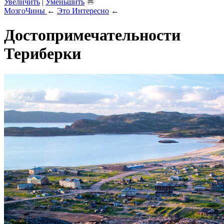
Увеличить
|
Уменьшить
МозгоЧины
←
Это Интересно
←
Достопримечательности
Териберки