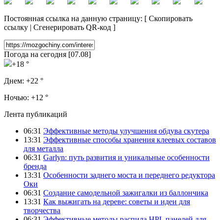
Постоянная ссылка на данную страницу:
[
Скопировать
ссылку
|
Сгенерировать QR-код
]
Погода на сегодня [07.08]
+18 °
Днем:
+22 °
Ночью:
+12 °
Лента публикаций
06:31
Эффективные методы улучшения обдува скутера
13:31
Эффективные способы хранения клеевых составов
для металла
06:31
Garlyn: путь развития и уникальные особенности
бренда
13:31
Особенности заднего моста и переднего редуктора
Оки
06:31
Создание самодельной зажигалки из баллончика
13:31
Как выжигать на дереве: советы и идеи для
творчества
06:31
Эффективные методы распила HPL панелей для