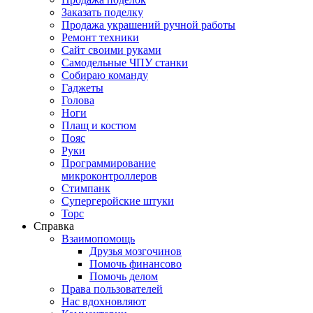
Заказать поделку
Продажа украшений ручной работы
Ремонт техники
Сайт своими руками
Самодельные ЧПУ станки
Собираю команду
Гаджеты
Голова
Ноги
Плащ и костюм
Пояс
Руки
Программирование
микроконтроллеров
Стимпанк
Супергеройские штуки
Торс
Справка
Взаимопомощь
Друзья мозгочинов
Помочь финансово
Помочь делом
Права пользователей
Нас вдохновляют