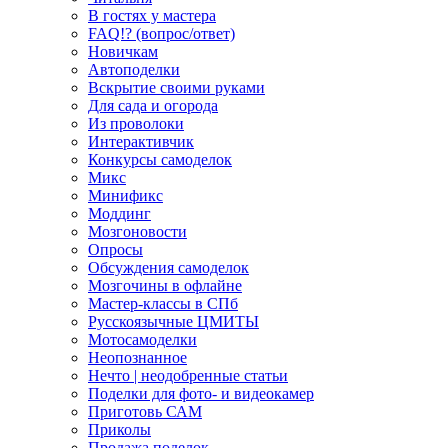
В гостях у мастера
FAQ!? (вопрос/ответ)
Новичкам
Автоподелки
Вскрытие своими руками
Для сада и огорода
Из проволоки
Интерактивчик
Конкурсы самоделок
Микс
Минификс
Моддинг
Мозгоновости
Опросы
Обсуждения самоделок
Мозгочины в офлайне
Мастер-классы в СПб
Русскоязычные ЦМИТЫ
Мотосамоделки
Неопознанное
Нечто | неодобренные статьи
Поделки для фото- и видеокамер
Приготовь САМ
Приколы
Продажа поделок