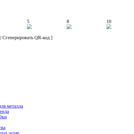
5
8
10
|
Сгенерировать QR-код
]
для металла
ренда
 Оки
тва
ных задач