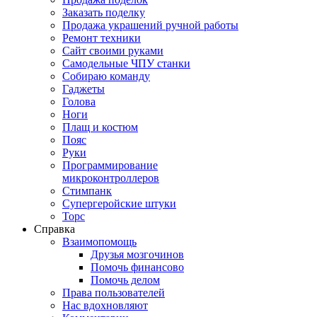
Заказать поделку
Продажа украшений ручной работы
Ремонт техники
Сайт своими руками
Самодельные ЧПУ станки
Собираю команду
Гаджеты
Голова
Ноги
Плащ и костюм
Пояс
Руки
Программирование
микроконтроллеров
Стимпанк
Супергеройские штуки
Торс
Справка
Взаимопомощь
Друзья мозгочинов
Помочь финансово
Помочь делом
Права пользователей
Нас вдохновляют