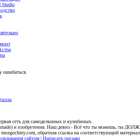
 Studio
водство
а
оятельно
емонт
Астра
нты
у ошибаться.
талла
Первая сеть для самоделкиных и кулибиных.
andmade) и изобретения. Наш девиз - Всё что ты можешь, ты ДО
mozgochiny.com, обратная ссылка на соответствующий материал 
ользования сайтом
|
Написать письмо