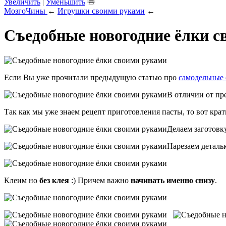
Увеличить
|
Уменьшить
МозгоЧины
←
Игрушки своими руками
←
Съедобные новогодние ёлки с
Если Вы уже прочитали предыдущую статью про
самодельные 
В отличии от п
Так как мы уже знаем рецепт приготовления пасты, то вот кра
Делаем заготовку
Нарезаем деталь
Клеим но
без клея
:) Причем важно
начинать именно снизу
.