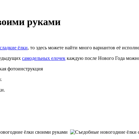
воими руками
сладкие ёлки
, то здесь можете найти много вариантов её исполн
редыдущих
самодельных елочек
каждую после Нового Года можно с
ткая фотоинструкция
.
ки.