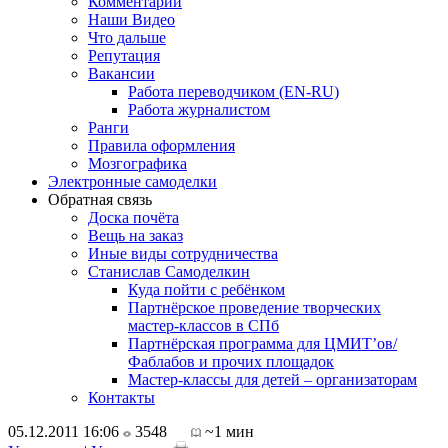
Комментарии
Наши Видео
Что дальше
Репутация
Вакансии
Работа переводчиком (EN-RU)
Работа журналистом
Ранги
Правила оформления
Мозгографика
Электронные самоделки
Обратная связь
Доска почёта
Вещь на заказ
Иные виды сотрудничества
Станислав Самоделкин
Куда пойти с ребёнком
Партнёрское проведение творческих
мастер-классов в СПб
Партнёрская программа для ЦМИТ’ов/
Фаблабов и прочих площадок
Мастер-классы для детей – организаторам
Контакты
05.12.2011 16:06
3548
~1 мин