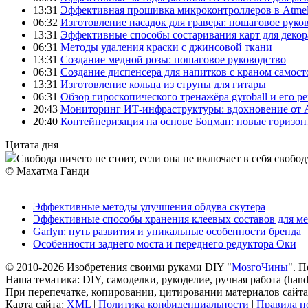
13:31
Эффективная прошивка микроконтроллеров в Atmel
06:32
Изготовление насадок для гравера: пошаговое руко
13:31
Эффективные способы состаривания карт для декор
06:31
Методы удаления краски с джинсовой ткани
13:31
Создание медной розы: пошаговое руководство
06:31
Создание диспенсера для напитков с краном самост
13:31
Изготовление кольца из струны для гитары
06:31
Обзор гироскопического тренажёра gyroball и его р
20:43
Мониторинг ИТ-инфраструктуры: вдохновение от 
20:40
Контейнеризация на основе Боцман: новые горизо
Цитата дня
Свобода ничего не стоит, если она не включает в себя свобод
© Махатма Ганди
Эффективные методы улучшения обдува скутера
Эффективные способы хранения клеевых составов для ме
Garlyn: путь развития и уникальные особенности бренда
Особенности заднего моста и переднего редуктора Оки
© 2010-2026 Изобретения своими руками DIY "
МозгоЧины
". 
Наша тематика: DIY, самоделки, рукоделие, ручная работа (h
При перепечатке, копировании, цитировании материалов сайта 
Карта сайта:
XML
|
Политика конфиденциальности
|
Правила п