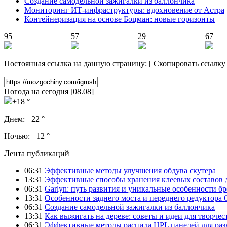
Создание самодельной зажигалки из баллончика
Мониторинг ИТ-инфраструктуры: вдохновение от Астра
Контейнеризация на основе Боцман: новые горизонты
95
57
29
67
Постоянная ссылка на данную страницу:
[
Скопировать ссылку
Погода на сегодня [08.08]
+18 °
Днем:
+22 °
Ночью:
+12 °
Лента публикаций
06:31
Эффективные методы улучшения обдува скутера
13:31
Эффективные способы хранения клеевых составов 
06:31
Garlyn: путь развития и уникальные особенности б
13:31
Особенности заднего моста и переднего редуктора
06:31
Создание самодельной зажигалки из баллончика
13:31
Как выжигать на дереве: советы и идеи для творчес
06:31
Эффективные методы распила HPL панелей для раз