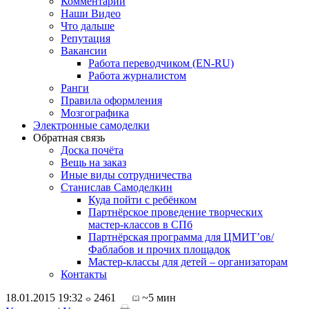
Комментарии
Наши Видео
Что дальше
Репутация
Вакансии
Работа переводчиком (EN-RU)
Работа журналистом
Ранги
Правила оформления
Мозгографика
Электронные самоделки
Обратная связь
Доска почёта
Вещь на заказ
Иные виды сотрудничества
Станислав Самоделкин
Куда пойти с ребёнком
Партнёрское проведение творческих
мастер-классов в СПб
Партнёрская программа для ЦМИТ’ов/
Фаблабов и прочих площадок
Мастер-классы для детей – организаторам
Контакты
18.01.2015 19:32
2461
~5 мин