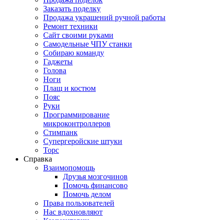
Заказать поделку
Продажа украшений ручной работы
Ремонт техники
Сайт своими руками
Самодельные ЧПУ станки
Собираю команду
Гаджеты
Голова
Ноги
Плащ и костюм
Пояс
Руки
Программирование
микроконтроллеров
Стимпанк
Супергеройские штуки
Торс
Справка
Взаимопомощь
Друзья мозгочинов
Помочь финансово
Помочь делом
Права пользователей
Нас вдохновляют