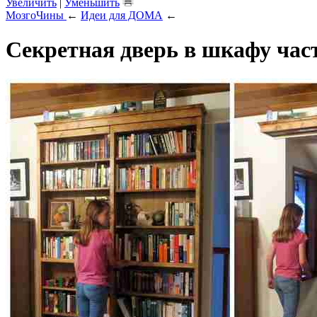
Увеличить
|
Уменьшить
МозгоЧины
←
Идеи для ДОМА
←
Секретная дверь в шкафу час