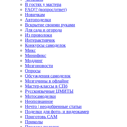
В гостях у мастера
FAQ!? (вопрос/ответ)
Новичкам
Автоподелки
Вскрытие своими руками
Для сада и огорода
Из проволоки
Интерактивчик
Конкурсы самоделок
Микс
Минификс
Моддинг
Мозгоновости
Опросы
Обсуждения самоделок
Мозгочины в офлайне
Мастер-классы в СПб
Русскоязычные ЦМИТЫ
Мотосамоделки
Неопознанное
Нечто | неодобренные статьи
Поделки для фото- и видеокамер
Приготовь САМ
Приколы
Продажа поделок