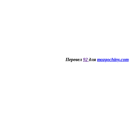
Перевел
92
для
mozgochiny.com