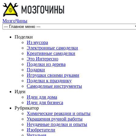
МозгоЧины
Поделки
Из мусора
Электронные самоделки
Креативные самоделки
Это Интересно
Поделки из дерева
Подарки
Игрушки своими руками
Поделки к празднику
Самоделные инструменты
Идеи
Идеи для дома
Идеи для бизнеса
Рубрикатор
Химические реакции и опыты
Украшения ручной работы
Неудачные поделки и опыты
Изобретатели
Читальня