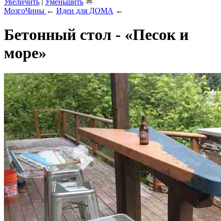
Увеличить
|
Уменьшить
МозгоЧины
←
Идеи для ДОМА
←
Бетонный стол - «Песок и
море»