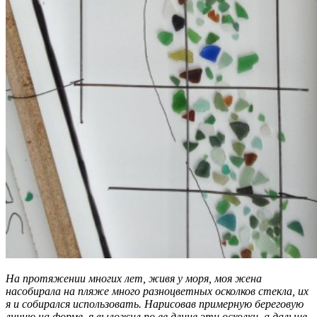
На протяжении многих лет, живя у моря, моя жена
насобирала на пляже много разноцветных осколков стекла, их
я и собирался использовать. Нарисовав примерную береговую
линию на форме, я выложил по ее длине эти осколки, а дальше