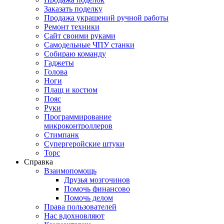
Заказать поделку
Продажа украшений ручной работы
Ремонт техники
Сайт своими руками
Самодельные ЧПУ станки
Собираю команду
Гаджеты
Голова
Ноги
Плащ и костюм
Пояс
Руки
Программирование
микроконтроллеров
Стимпанк
Супергеройские штуки
Торс
Справка
Взаимопомощь
Друзья мозгочинов
Помочь финансово
Помочь делом
Права пользователей
Нас вдохновляют