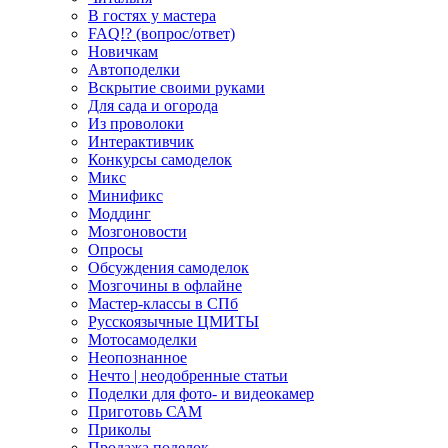
В гостях у мастера
FAQ!? (вопрос/ответ)
Новичкам
Автоподелки
Вскрытие своими руками
Для сада и огорода
Из проволоки
Интерактивчик
Конкурсы самоделок
Микс
Минификс
Моддинг
Мозгоновости
Опросы
Обсуждения самоделок
Мозгочины в офлайне
Мастер-классы в СПб
Русскоязычные ЦМИТЫ
Мотосамоделки
Неопознанное
Нечто | неодобренные статьи
Поделки для фото- и видеокамер
Приготовь САМ
Приколы
Продажа поделок