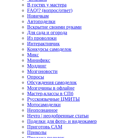
В гостях у мастера
FAQ!? (вопрос/ответ)
Новичкам
Автоподелки
Вскрытие своими руками
Для сада и огорода
Из проволоки
Интерактивчик
Конкурсы самоделок
Микс
Минификс
Моддинг
Мозгоновости
Опросы
Обсуждения самоделок
Мозгочины в офлайне
Мастер-классы в СПб
Русскоязычные ЦМИТЫ
Мотосамоделки
Неопознанное
Нечто | неодобренные статьи
Поделки для фото- и видеокамер
Приготовь САМ
Приколы
Продажа поделок