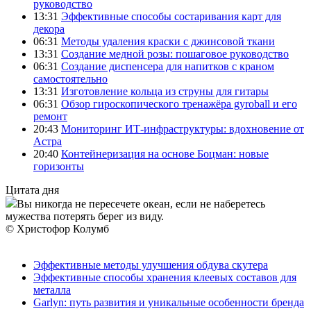
руководство
13:31
Эффективные способы состаривания карт для
декора
06:31
Методы удаления краски с джинсовой ткани
13:31
Создание медной розы: пошаговое руководство
06:31
Создание диспенсера для напитков с краном
самостоятельно
13:31
Изготовление кольца из струны для гитары
06:31
Обзор гироскопического тренажёра gyroball и его
ремонт
20:43
Мониторинг ИТ-инфраструктуры: вдохновение от
Астра
20:40
Контейнеризация на основе Боцман: новые
горизонты
Цитата дня
Вы никогда не пересечете океан, если не наберетесь
мужества потерять берег из виду.
© Христофор Колумб
Эффективные методы улучшения обдува скутера
Эффективные способы хранения клеевых составов для
металла
Garlyn: путь развития и уникальные особенности бренда