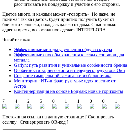
рассчитывать на поддержку и участие с его стороны.
Цветов много, и каждый может «говорить». Но даже, не
понимая языка цветов, будет приятно получить букет от
близкого человека, находясь далеко от дома. С вас только
адрес и время, все остальное сделает INTERFLORA.
Читайте также
Эффективные методы улучшения обдува скутера
Эффективные способы хранения клеевых составов для
металла
Garlyn: путь развития и уникальные особенности бренда
Особенности заднего моста и переднего редуктора Оки
Создание самодельной зажигалки из баллончика
Мониторинг ИТ-инфраструктуры: вдохновение от
Астра
Контейнеризация на основе Боцман: новые горизонты
7
4
2
5
0
1
1
0
0
1
Постоянная ссылка на данную страницу:
[
Скопировать
ссылку
|
Сгенерировать QR-код
]