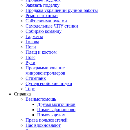
Заказать поделку
Продажа украшений ручной работы
Ремонт техники
Сайт своими руками
Самодельные ЧПУ станки
Собираю команду
Гаджеты
Голова
Ноги
Плащ и костюм
Пояс
Руки
Программирование
микроконтроллеров
Стимпанк
Супергеройские штуки
Торс
Справка
Взаимопомощь
Друзья мозгочинов
Помочь финансово
Помочь делом
Права пользователей
Нас вдохновляют