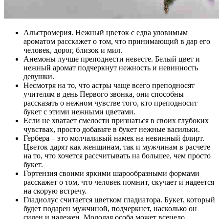
Альстромерия. Нежный цветок с едва уловимым
ароматом расскажет о том, что принимающий в дар его
человек, дорог, близок и мил.
Анемоны лучше преподнести невесте. Белый цвет и
нежный аромат подчеркнут нежность и невинность
девушки.
Несмотря на то, что астры чаще всего преподносят
учителям в день Первого звонка, они способны
рассказать о нежном чувстве того, кто преподносит
букет с этими нежными цветами.
Если не хватает смелости признаться в своих глубоких
чувствах, просто добавьте в букет нежные васильки.
Гербера – это молчаливый намек на невинный флирт.
Цветок дарят как женщинам, так и мужчинам в расчете
на то, что хочется рассчитывать на большее, чем просто
букет.
Гортензия своими яркими шарообразными формами
расскажет о том, что человек помнит, скучает и надеется
на скорую встречу.
Гладиолус считается цветком гладиатора. Букет, который
будет подарен мужчиной, подчеркнет, насколько он
силен и надежен. Молодая особа может всецело