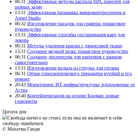
06:31
Эффективные методы распила HPL панелей для
разных задач
13:31
Эффективная прошивка микроконтроллеров в
Atmel Studio
06:32
Изготовление насадок для гравера: пошаговое
руководство
13:31
Эффективные способы состаривания карт для
декора
06:31
Методы удаления краски с джинсовой ткани
13:31
Создание медной розы: пошаговое руководство
06:31
Создание диспенсера для напитков с краном
самостоятельно
13:31
Изготовление кольца из струны для гитары
06:31
Обзор гироскопического тренажёра gyroball и его
ремонт
20:43
Мониторинг ИТ-инфраструктуры: вдохновение от
Астра
20:40
Контейнеризация на основе Боцман: новые
горизонты
Цитата дня
Свобода ничего не стоит, если она не включает в себя
свободу ошибаться.
© Махатма Ганди