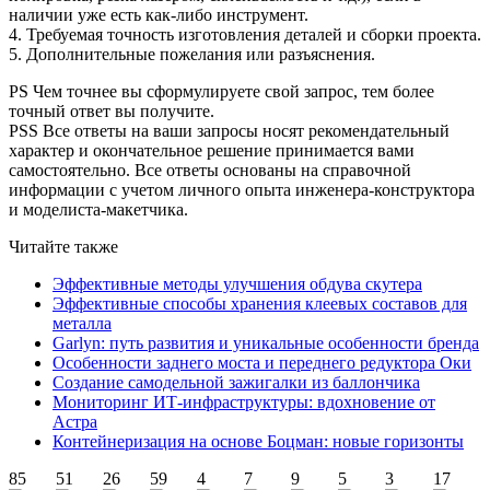
наличии уже есть как-либо инструмент.
4. Требуемая точность изготовления деталей и сборки проекта.
5. Дополнительные пожелания или разъяснения.
PS Чем точнее вы сформулируете свой запрос, тем более
точный ответ вы получите.
PSS Все ответы на ваши запросы носят рекомендательный
характер и окончательное решение принимается вами
самостоятельно. Все ответы основаны на справочной
информации с учетом личного опыта инженера-конструктора
и моделиста-макетчика.
Читайте также
Эффективные методы улучшения обдува скутера
Эффективные способы хранения клеевых составов для
металла
Garlyn: путь развития и уникальные особенности бренда
Особенности заднего моста и переднего редуктора Оки
Создание самодельной зажигалки из баллончика
Мониторинг ИТ-инфраструктуры: вдохновение от
Астра
Контейнеризация на основе Боцман: новые горизонты
85
51
26
59
4
7
9
5
3
17