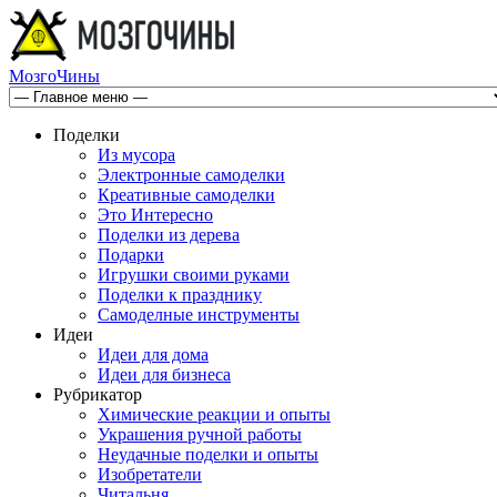
МозгоЧины
Поделки
Из мусора
Электронные самоделки
Креативные самоделки
Это Интересно
Поделки из дерева
Подарки
Игрушки своими руками
Поделки к празднику
Самоделные инструменты
Идеи
Идеи для дома
Идеи для бизнеса
Рубрикатор
Химические реакции и опыты
Украшения ручной работы
Неудачные поделки и опыты
Изобретатели
Читальня