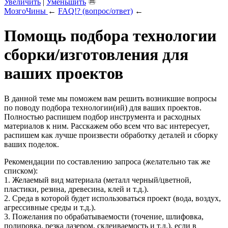
Увеличить
|
Уменьшить
МозгоЧины
←
FAQ!? (вопрос/ответ)
←
Помощь подбора технологии
сборки/изготовления для
ваших проектов
В данной теме мы поможем вам решить возникшие вопросы
по поводу подбора технологии(ий) для ваших проектов.
Полностью распишем подбор инструмента и расходных
материалов к ним. Расскажем обо всем что вас интересует,
распишем как лучше произвести обработку деталей и сборку
ваших поделок.
Рекомендации по составлению запроса (желательно так же
списком):
1. Желаемый вид материала (металл черный/цветной,
пластики, резина, древесина, клей и т.д.).
2. Среда в которой будет использоваться проект (вода, воздух,
агрессивные среды и т.д.).
3. Пожелания по обрабатываемости (точение, шлифовка,
полировка, резка лазером, склеиваемость и т.д.), если в