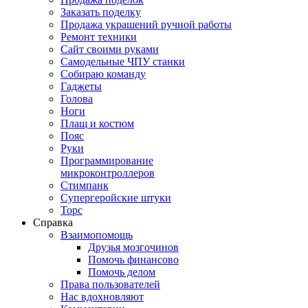
Заказать поделку
Продажа украшений ручной работы
Ремонт техники
Сайт своими руками
Самодельные ЧПУ станки
Собираю команду
Гаджеты
Голова
Ноги
Плащ и костюм
Пояс
Руки
Программирование
микроконтроллеров
Стимпанк
Супергеройские штуки
Торс
Справка
Взаимопомощь
Друзья мозгочинов
Помочь финансово
Помочь делом
Права пользователей
Нас вдохновляют