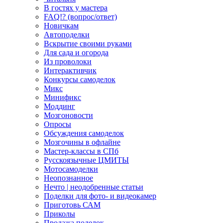
В гостях у мастера
FAQ!? (вопрос/ответ)
Новичкам
Автоподелки
Вскрытие своими руками
Для сада и огорода
Из проволоки
Интерактивчик
Конкурсы самоделок
Микс
Минификс
Моддинг
Мозгоновости
Опросы
Обсуждения самоделок
Мозгочины в офлайне
Мастер-классы в СПб
Русскоязычные ЦМИТЫ
Мотосамоделки
Неопознанное
Нечто | неодобренные статьи
Поделки для фото- и видеокамер
Приготовь САМ
Приколы
Продажа поделок