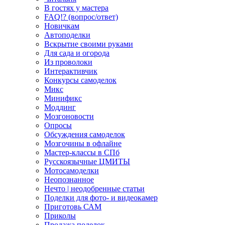
В гостях у мастера
FAQ!? (вопрос/ответ)
Новичкам
Автоподелки
Вскрытие своими руками
Для сада и огорода
Из проволоки
Интерактивчик
Конкурсы самоделок
Микс
Минификс
Моддинг
Мозгоновости
Опросы
Обсуждения самоделок
Мозгочины в офлайне
Мастер-классы в СПб
Русскоязычные ЦМИТЫ
Мотосамоделки
Неопознанное
Нечто | неодобренные статьи
Поделки для фото- и видеокамер
Приготовь САМ
Приколы
Продажа поделок