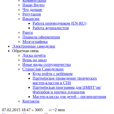
Комментарии
Наши Видео
Что дальше
Репутация
Вакансии
Работа переводчиком (EN-RU)
Работа журналистом
Ранги
Правила оформления
Мозгографика
Электронные самоделки
Обратная связь
Доска почёта
Вещь на заказ
Иные виды сотрудничества
Станислав Самоделкин
Куда пойти с ребёнком
Партнёрское проведение творческих
мастер-классов в СПб
Партнёрская программа для ЦМИТ’ов/
Фаблабов и прочих площадок
Мастер-классы для детей – организаторам
Контакты
07.02.2015 18:47
3005
~2 мин