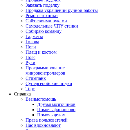
Заказать поделку
Продажа украшений ручной работы
Ремонт техники
Сайт своими руками
Самодельные ЧПУ станки
Собираю команду
Гаджеты
Голова
Ноги
Плащ и костюм
Пояс
Руки
Программирование
микроконтроллеров
Стимпанк
Супергеройские штуки
Торс
Справка
Взаимопомощь
Друзья мозгочинов
Помочь финансово
Помочь делом
Права пользователей
Нас вдохновляют