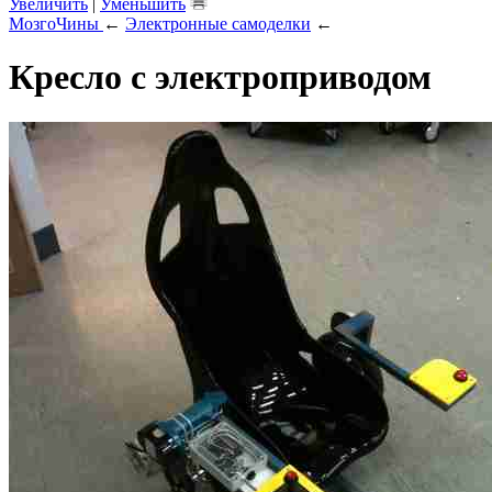
Увеличить
|
Уменьшить
МозгоЧины
←
Электронные самоделки
←
Кресло с электроприводом