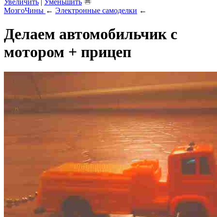
Увеличить
|
Уменьшить
МозгоЧины
←
Электронные самоделки
←
Делаем автомобильчик с
мотором + прицеп