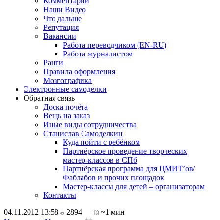
Комментарии
Наши Видео
Что дальше
Репутация
Вакансии
Работа переводчиком (EN-RU)
Работа журналистом
Ранги
Правила оформления
Мозгографика
Электронные самоделки
Обратная связь
Доска почёта
Вещь на заказ
Иные виды сотрудничества
Станислав Самоделкин
Куда пойти с ребёнком
Партнёрское проведение творческих
мастер-классов в СПб
Партнёрская программа для ЦМИТ’ов/
Фаблабов и прочих площадок
Мастер-классы для детей – организаторам
Контакты
04.11.2012 13:58
2894
~1 мин