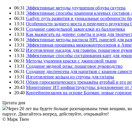
06:31
Эффективные методы улучшения обдува скутера
13:31
Эффективные способы хранения клеевых составов 
06:31
Garlyn: путь развития и уникальные особенности б
13:31
Особенности заднего моста и переднего редуктора
06:31
Создание самодельной зажигалки из баллончика
13:31
Как выжигать на дереве: советы и идеи для творчес
06:31
Эффективные методы распила HPL панелей для раз
13:31
Эффективная прошивка микроконтроллеров в Atmel
06:32
Изготовление насадок для гравера: пошаговое руко
13:31
Эффективные способы состаривания карт для декор
06:31
Методы удаления краски с джинсовой ткани
13:31
Создание медной розы: пошаговое руководство
06:31
Создание диспенсера для напитков с краном самост
13:31
Изготовление кольца из струны для гитары
06:31
Обзор гироскопического тренажёра gyroball и его р
20:43
Мониторинг ИТ-инфраструктуры: вдохновение от 
20:40
Контейнеризация на основе Боцман: новые горизо
Цитата дня
Через 20 лет вы будете больше разочарованы теми вещами, к
парусе. Двигайтесь вперед, действуйте, открывайте!
© Марк Твен