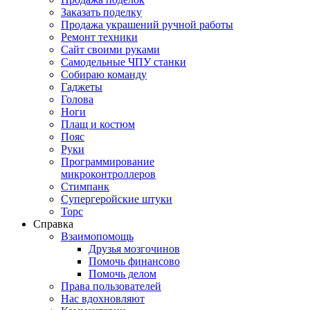
Заказать поделку
Продажа украшений ручной работы
Ремонт техники
Сайт своими руками
Самодельные ЧПУ станки
Собираю команду
Гаджеты
Голова
Ноги
Плащ и костюм
Пояс
Руки
Программирование
микроконтроллеров
Стимпанк
Супергеройские штуки
Торс
Справка
Взаимопомощь
Друзья мозгочинов
Помочь финансово
Помочь делом
Права пользователей
Нас вдохновляют