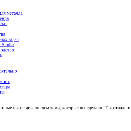
для металла
ренда
 Оки
тва
ных задач
 Studio
водство
а
оятельно
емонт
Астра
нты
оторые вы не делали, чем теми, которые вы сделали. Так отчальт