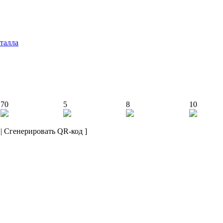
талла
70
5
8
10
|
Сгенерировать QR-код
]