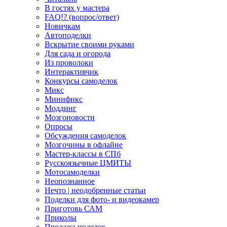
В гостях у мастера
FAQ!? (вопрос/ответ)
Новичкам
Автоподелки
Вскрытие своими руками
Для сада и огорода
Из проволоки
Интерактивчик
Конкурсы самоделок
Микс
Минификс
Моддинг
Мозгоновости
Опросы
Обсуждения самоделок
Мозгочины в офлайне
Мастер-классы в СПб
Русскоязычные ЦМИТЫ
Мотосамоделки
Неопознанное
Нечто | неодобренные статьи
Поделки для фото- и видеокамер
Приготовь САМ
Приколы
Продажа поделок